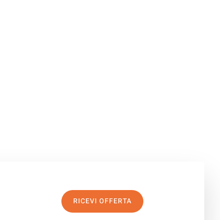
RICEVI OFFERTA