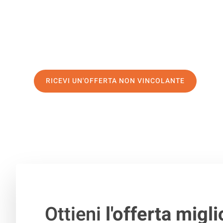
di prima classe
e assicurati i
migliori prezzi in Lecce
.
Richiedo ora la tua offerta personalizzata e fai il prim
trasloco senza stress a Krško
RICEVI UN'OFFERTA NON VINCOLANTE
100% non vincolante – Risposta garantita entro 15 minuti.
Ottieni
l'offerta migli