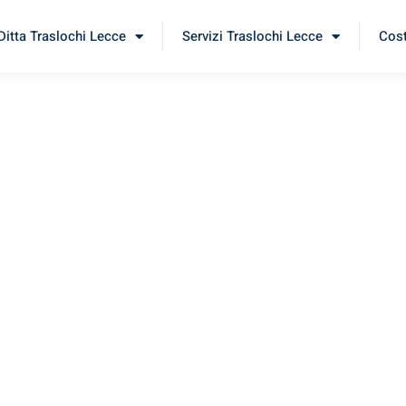
Ditta Traslochi Lecce
Servizi Traslochi Lecce
Cost
ko
imenta il nostro
servizio