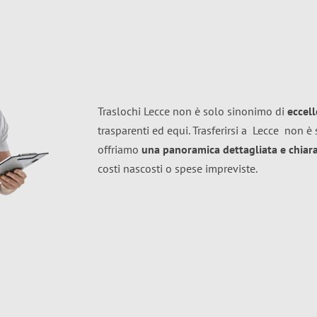
Traslochi Lecce non è solo sinonimo di
eccel
trasparenti ed equi. Trasferirsi a
Lecce
non è 
offriamo
una panoramica dettagliata e chiara 
costi nascosti o spese impreviste.