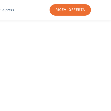
i e prezzi
RICEVI OFFERTA