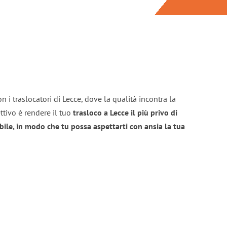
n i traslocatori di Lecce, dove la qualità incontra la
ttivo è rendere il tuo
trasloco a Lecce il più privo di
bile, in modo che tu possa aspettarti con ansia la tua