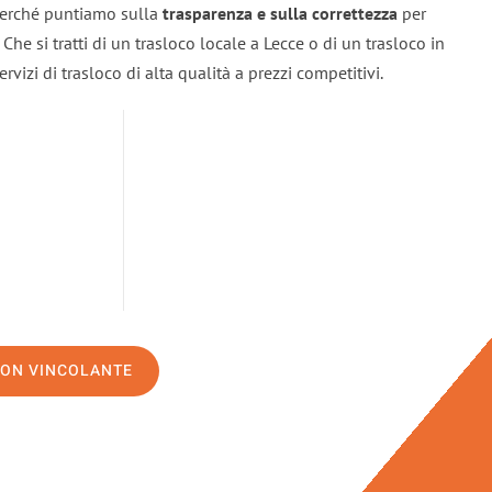
 perché puntiamo sulla
trasparenza e sulla correttezza
per
. Che si tratti di un trasloco locale a Lecce o di un trasloco in
vizi di trasloco di alta qualità a prezzi competitivi.
NON VINCOLANTE