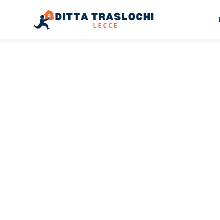
TRASLOCHI LECCE
Traslochi
Lecce
Krš
Il tuo trasloco Lecce Krško può essere così facile! Sper