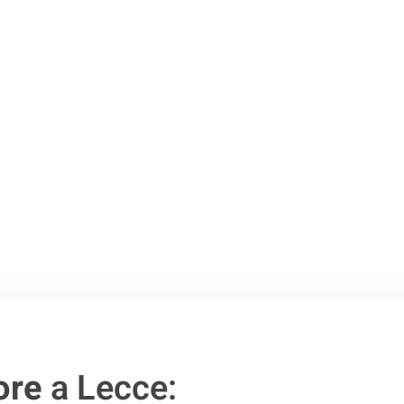
o passo verso un
ore
a Lecce: