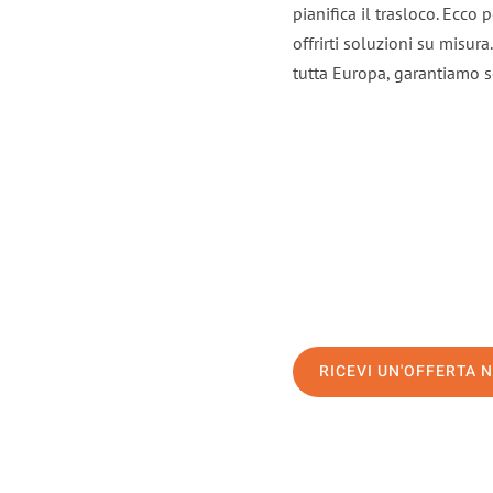
pianifica il trasloco. Ecco
offrirti soluzioni su misura
tutta Europa, garantiamo ser
RICEVI UN'OFFERTA 