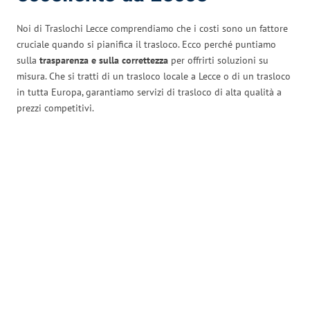
Noi di Traslochi Lecce comprendiamo che i costi sono un fattore
cruciale quando si pianifica il trasloco. Ecco perché puntiamo
sulla
trasparenza e sulla correttezza
per offrirti soluzioni su
misura. Che si tratti di un trasloco locale a Lecce o di un trasloco
in tutta Europa, garantiamo servizi di trasloco di alta qualità a
prezzi competitivi.