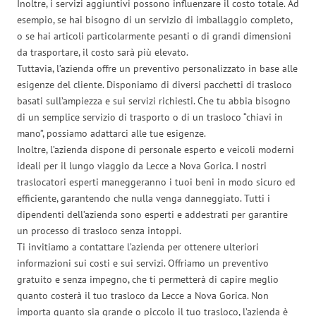
Inoltre, i servizi aggiuntivi possono influenzare il costo totale. Ad
esempio, se hai bisogno di un servizio di imballaggio completo,
o se hai articoli particolarmente pesanti o di grandi dimensioni
da trasportare, il costo sarà più elevato.
Tuttavia, l’azienda offre un preventivo personalizzato in base alle
esigenze del cliente. Disponiamo di diversi pacchetti di trasloco
basati sull’ampiezza e sui servizi richiesti. Che tu abbia bisogno
di un semplice servizio di trasporto o di un trasloco “chiavi in
mano”, possiamo adattarci alle tue esigenze.
Inoltre, l’azienda dispone di personale esperto e veicoli moderni
ideali per il lungo viaggio da Lecce a Nova Gorica. I nostri
traslocatori esperti maneggeranno i tuoi beni in modo sicuro ed
efficiente, garantendo che nulla venga danneggiato. Tutti i
dipendenti dell’azienda sono esperti e addestrati per garantire
un processo di trasloco senza intoppi.
Ti invitiamo a contattare l’azienda per ottenere ulteriori
informazioni sui costi e sui servizi. Offriamo un preventivo
gratuito e senza impegno, che ti permetterà di capire meglio
quanto costerà il tuo trasloco da Lecce a Nova Gorica. Non
importa quanto sia grande o piccolo il tuo trasloco, l’azienda è