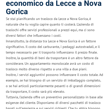
economico da Lecce a Nova
Gorica
Se stai pianificando un trasloco da Lecce a Nova Gorica, è
naturale che tu voglia capire quanto ti costerà. L’azienda di
traslochi offre servizi professionali a prezzi equi, ma ci sono
diversi fattori che influenzano i costi.
Innanzitutto, la distanza tra Lecce e Nova Gorica è un fattore
significativo. Il costo del carburante, i pedaggi autostradali, e il
tempo necessario per il trasporto influenzano il prezzo finale.
Inoltre, la quantità di beni da trasportare è un altro fattore da
considerare. Un appartamento monolocale avrà un costo di
trasloco molto diverso rispetto a una villa a due piani.
Inoltre, i servizi aggiuntivi possono influenzare il costo totale. Ad
esempio, se hai bisogno di un servizio di imballaggio completo,
o se hai articoli particolarmente pesanti o di grandi dimensioni
da trasportare, il costo sarà più elevato.
Tuttavia, l’azienda offre un preventivo personalizzato in base alle
esigenze del cliente. Disponiamo di diversi pacchetti di trasloco
basati sull’ampiezza e sui servizi richiesti. Che tu abbia bisogno