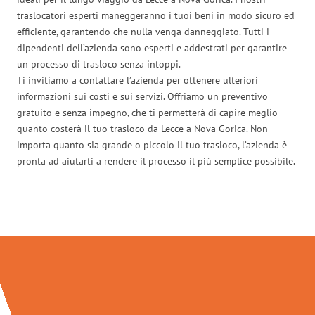
traslocatori esperti maneggeranno i tuoi beni in modo sicuro ed
efficiente, garantendo che nulla venga danneggiato. Tutti i
dipendenti dell’azienda sono esperti e addestrati per garantire
un processo di trasloco senza intoppi.
Ti invitiamo a contattare l’azienda per ottenere ulteriori
informazioni sui costi e sui servizi. Offriamo un preventivo
gratuito e senza impegno, che ti permetterà di capire meglio
quanto costerà il tuo trasloco da Lecce a Nova Gorica. Non
importa quanto sia grande o piccolo il tuo trasloco, l’azienda è
pronta ad aiutarti a rendere il processo il più semplice possibile.
Traslochi Lecce in numeri: