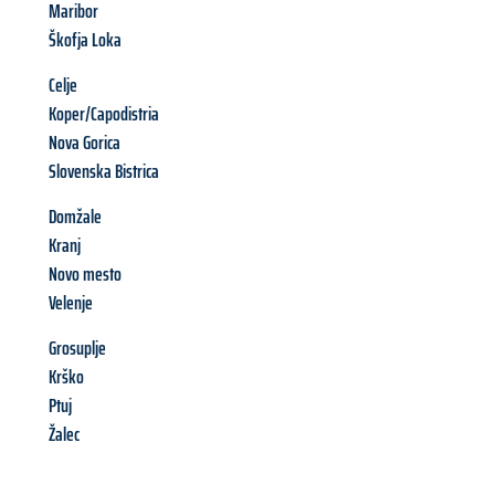
Maribor
Škofja Loka
Celje
Koper/Capodistria
Nova Gorica
Slovenska Bistrica
Domžale
Kranj
Novo mesto
Velenje
Grosuplje
Krško
Ptuj
Žalec