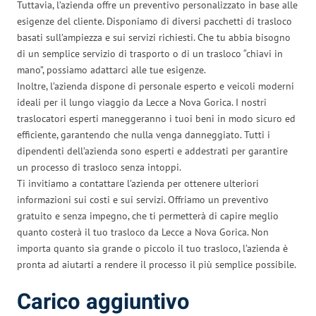
Tuttavia, l’azienda offre un preventivo personalizzato in base alle
esigenze del cliente. Disponiamo di diversi pacchetti di trasloco
basati sull’ampiezza e sui servizi richiesti. Che tu abbia bisogno
di un semplice servizio di trasporto o di un trasloco “chiavi in
mano”, possiamo adattarci alle tue esigenze.
Inoltre, l’azienda dispone di personale esperto e veicoli moderni
ideali per il lungo viaggio da Lecce a Nova Gorica. I nostri
traslocatori esperti maneggeranno i tuoi beni in modo sicuro ed
efficiente, garantendo che nulla venga danneggiato. Tutti i
dipendenti dell’azienda sono esperti e addestrati per garantire
un processo di trasloco senza intoppi.
Ti invitiamo a contattare l’azienda per ottenere ulteriori
informazioni sui costi e sui servizi. Offriamo un preventivo
gratuito e senza impegno, che ti permetterà di capire meglio
quanto costerà il tuo trasloco da Lecce a Nova Gorica. Non
importa quanto sia grande o piccolo il tuo trasloco, l’azienda è
pronta ad aiutarti a rendere il processo il più semplice possibile.
Carico aggiuntivo