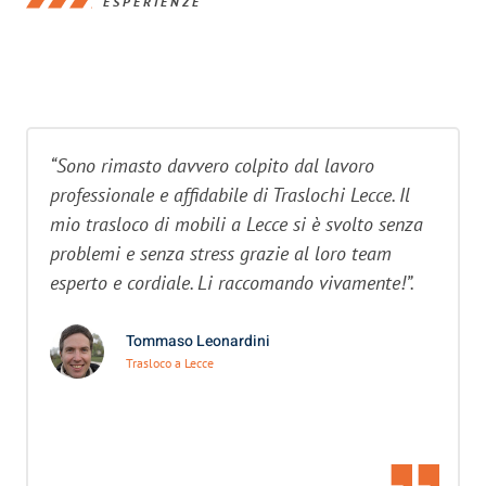
ESPERIENZE
“Sono rimasto davvero colpito dal lavoro
professionale e affidabile di Traslochi Lecce. Il
mio trasloco di mobili a Lecce si è svolto senza
problemi e senza stress grazie al loro team
esperto e cordiale. Li raccomando vivamente!”.
Tommaso Leonardini
Trasloco a Lecce