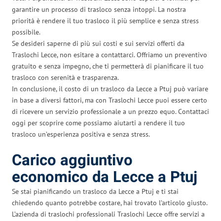
garantire un processo di trasloco senza intoppi. La nostra
priorità è rendere il tuo trasloco il più semplice e senza stress
possibile.
Se desideri saperne di più sui costi e sui servizi offerti da
Traslochi Lecce, non esitare a contattarci. Offriamo un preventivo
gratuito e senza impegno, che ti permetterà di pianificare il tuo
trasloco con serenità e trasparenza.
In conclusione, il costo di un trasloco da Lecce a Ptuj può variare
in base a diversi fattori, ma con Traslochi Lecce puoi essere certo
di ricevere un servizio professionale a un prezzo equo. Contattaci
oggi per scoprire come possiamo aiutarti a rendere il tuo
trasloco un’esperienza positiva e senza stress.
Carico aggiuntivo
economico da Lecce a Ptuj
Se stai pianificando un trasloco da Lecce a Ptuj e ti stai
chiedendo quanto potrebbe costare, hai trovato l’articolo giusto.
L’azienda di traslochi professionali Traslochi Lecce offre servizi a