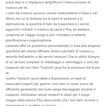
prezzi equi e si impegna a semplificare l’intero processo di
trasloco per te.
I costi del trasloco possono variare notevolmente in base a vari
fattori, tra cui la distanza tra la Lecce di partenza e la
destinazione, la quantità di beni da trasportare, e i servizi
aggiuntivi richiesti. Il trasloco da Lecce a Ptuj, ad esempio,
comporta un viaggio lungo e può richiedere un’attenta
pianificazione e organizzazione.
L’azienda offre un preventivo personalizzato in base alle esigenze
specifiche del cliente. Offriamo diversi pacchetti di trasloco a
seconda dell’ambito e dei servizi necessari. Che tu abbia bisogno
di un servizio completo di imballaggio e smontaggio, o solo del
trasporto dei tuoi beni, Traslochi Lecce ha la soluzione che fa per
te.
Inoltre, Traslochi Lecce mette a disposizione un team di
traslocatori esperti per gestire i tuoi beni in modo sicuro ed
efficiente, garantendo che nulla venga danneggiato durante il
trasporto. Utilizziamo veicoli moderni e ideali per il lungo
viaggio dalla Lecce a Ptuj, assicurando che i tuoi beni arrivino a
destinazione in perfette condizioni.