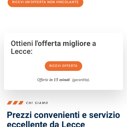
RICEVI UN'OFFERTA NON VINCOLANTE
100% non vincolante – Risposta garantita entro 15 minuti.
Ottieni
l'offerta migliore
a
Lecce:
RICEVI OFFERTA
Offerta
in 15 minuti
(garantita).
CHI SIAMO
Prezzi convenienti e servizio
eccellente da Lecce