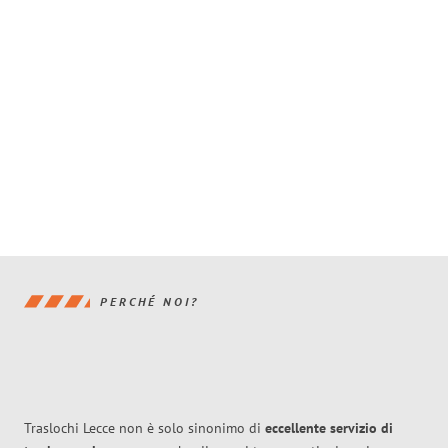
PERCHÉ NOI?
Traslochi Lecce non è solo sinonimo di
eccellente
servizio di