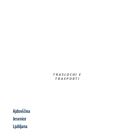
TRASLOCHI E
TRASPORTI​
Ajdovščina
Jesenice
Ljubljana