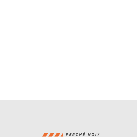
PERCHÉ NOI?