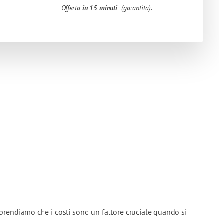
Offerta
in 15 minuti
(garantita).
prendiamo che i costi sono un fattore cruciale quando si