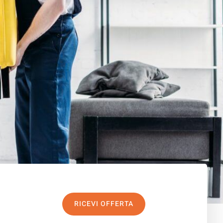
RICEVI OFFERTA