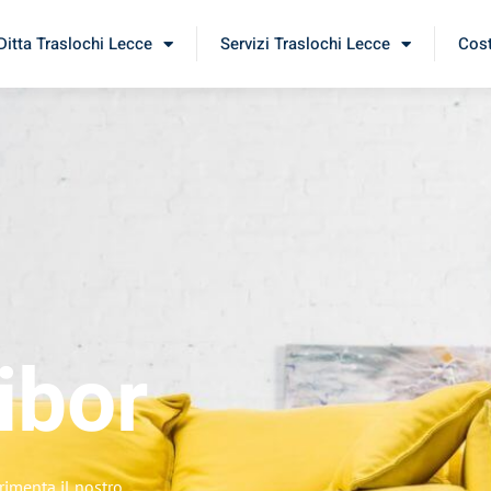
Ditta Traslochi Lecce
Servizi Traslochi Lecce
Cost
ibor
rimenta il nostro