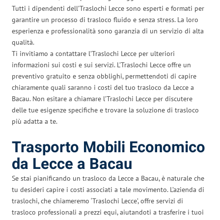
Tutti i dipendenti dell’Traslochi Lecce sono esperti e formati per
garantire un processo di trasloco fluido e senza stress. La loro
esperienza e professionalità sono garanzia di un servizio di alta
qualità.
Ti invitiamo a contattare l’Traslochi Lecce per ulteriori
informazioni sui costi e sui servizi. L’Traslochi Lecce offre un
preventivo gratuito e senza obblighi, permettendoti di capire
chiaramente quali saranno i costi del tuo trasloco da Lecce a
Bacau. Non esitare a chiamare l’Traslochi Lecce per discutere
delle tue esigenze specifiche e trovare la soluzione di trasloco
più adatta a te.
Trasporto Mobili Economico
da Lecce a Bacau
Se stai pianificando un trasloco da Lecce a Bacau, è naturale che
tu desideri capire i costi associati a tale movimento. L’azienda di
traslochi, che chiameremo ‘Traslochi Lecce’, offre servizi di
trasloco professionali a prezzi equi, aiutandoti a trasferire i tuoi