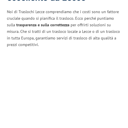
Noi di Traslochi Lecce comprendiamo che i costi sono un fattore
cruciale quando si pianifica il trasloco. Ecco perché puntiamo
sulla
trasparenza e sulla correttezza
per offrirti soluzioni su
misura. Che si tratti di un trasloco locale a Lecce o di un trasloco
in tutta Europa, garantiamo servizi di trasloco di alta qualità a
prezzi competitivi.