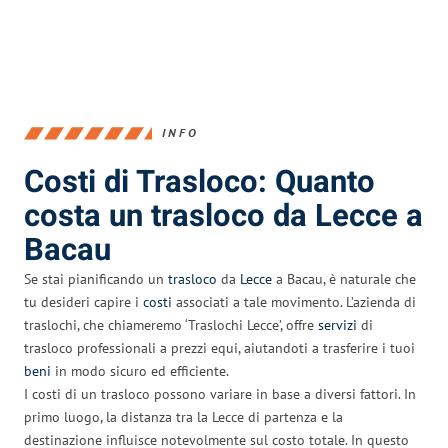
INFO
Costi di Trasloco: Quanto
costa un trasloco da Lecce a
Bacau
Se stai pianificando un
trasloco
da
Lecce
a Bacau, è naturale che
tu desideri capire i
costi
associati a tale movimento. L’azienda di
traslochi, che chiameremo ‘Traslochi Lecce’, offre
servizi
di
trasloco professionali a prezzi equi, aiutandoti a trasferire i tuoi
beni
in modo sicuro ed efficiente.
I costi di un trasloco possono variare in base a diversi fattori. In
primo luogo, la distanza tra la Lecce di partenza e la
destinazione influisce notevolmente sul costo totale. In questo