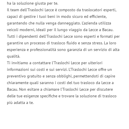
ha la soluzione giusta per te.
Il team dell’Traslochi Lecce è composto da traslocatori esperti,
capaci di gestire i tuoi beni in modo sicuro ed efficiente,
garantendo che nulla venga danneggiato. L’azienda utilizza
veicoli moderni, ideali per il lungo viaggio da Lecce a Bacau.
Tutti i dipendenti dell’Traslochi Lecce sono esperti e formati per
garantire un processo di trasloco fluido e senza stress. La loro
esperienza e professionalità sono garanzia di un servizio di alta
qualità.
Ti invitiamo a contattare l’Traslochi Lecce per ulteriori
informazioni sui costi e sui servizi. L’Traslochi Lecce offre un
preventivo gratuito e senza obblighi, permettendoti di capire
chiaramente quali saranno i costi del tuo trasloco da Lecce a
Bacau. Non esitare a chiamare l’Traslochi Lecce per discutere
delle tue esigenze specifiche e trovare la soluzione di trasloco
più adatta a te.
Traslochi Lecce in numeri: