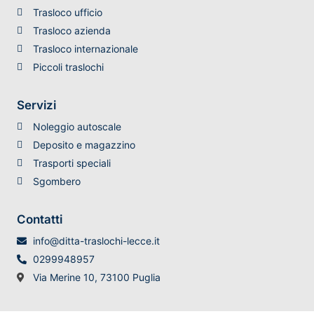
Trasloco ufficio
Trasloco azienda
Trasloco internazionale
Piccoli traslochi
Servizi
Noleggio autoscale
Deposito e magazzino
Trasporti speciali
Sgombero
Contatti
info@ditta-traslochi-lecce.it
0299948957
Via Merine 10, 73100 Puglia