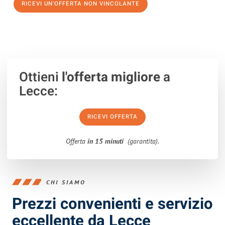
RICEVI UN'OFFERTA NON VINCOLANTE
100% non vincolante – Risposta garantita entro 15 minuti.
Ottieni
l'offerta migliore
a
Lecce:
RICEVI OFFERTA
Offerta
in 15 minuti
(garantita).
CHI SIAMO
Prezzi convenienti e servizio
eccellente da Lecce