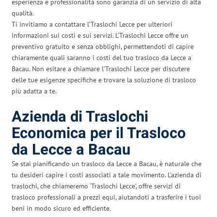
esperienza e professionalità sono garanzia di un servizio di alta
qualità.
Ti invitiamo a contattare l’Traslochi Lecce per ulteriori
informazioni sui costi e sui servizi. L’Traslochi Lecce offre un
preventivo gratuito e senza obblighi, permettendoti di capire
chiaramente quali saranno i costi del tuo trasloco da Lecce a
Bacau. Non esitare a chiamare l’Traslochi Lecce per discutere
delle tue esigenze specifiche e trovare la soluzione di trasloco
più adatta a te.
Azienda di Traslochi
Economica per il Trasloco
da Lecce a Bacau
Se stai pianificando un trasloco da Lecce a Bacau, è naturale che
tu desideri capire i costi associati a tale movimento. L’azienda di
traslochi, che chiameremo ‘Traslochi Lecce’, offre servizi di
trasloco professionali a prezzi equi, aiutandoti a trasferire i tuoi
beni in modo sicuro ed efficiente.