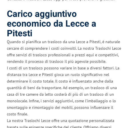
Carico aggiuntivo
economico da Lecce a
Pitesti
Quando si pianifica un trasloco da una Lecce a Pitesti, è naturale
cercare di comprendere i costi coinvolti. La nostra Traslochi Lecce
offre servizi di trasloco professionali a prezzi equi e competitivi,
rendendo il processo di trasloco il più agevole possibile.
I costi di un trasloco possono variare in base a diversi fattori. La
distanza tra Lecce e Pitesti gioca un ruolo significativo nel
determinare il costo totale. Il costo è influenzato anche dalla
quantità di beni da trasportare. Ad esempio, un trasloco di una
casa di tre camere da letto costerà di più di un trasloco di un
monolocale. Infine, i servizi aggiuntivi, come l’imballaggio o lo
smontaggio e rimontaggio dei mobili, possono influenzare il
costo finale.
La nostra Traslochi Lecce offre una quotazione personalizzata
basata sulle esigenze specifiche del cliente. Offriamo diversi