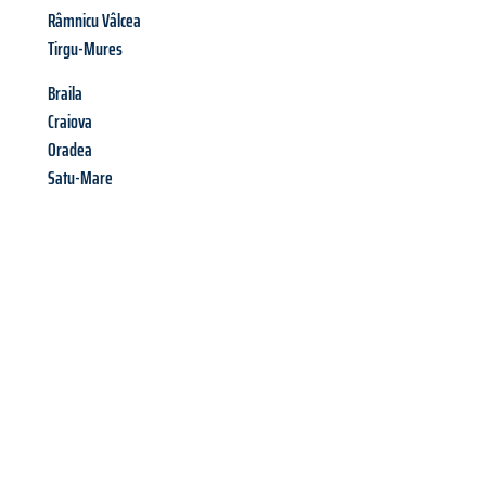
Râmnicu Vâlcea
Tirgu-Mures
Braila
Craiova
Oradea
Satu-Mare
Richiedi ora la tua
offerta
al
miglior
prezzo !
Inviateci adesso la vostra richiesta non vincolante e
assicuratevi la vostra
offerta di trasloco per le vostre esigenze