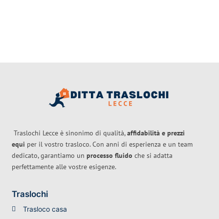
Traslochi Lecce è sinonimo di qualità,
affidabilità e prezzi
equi
per il vostro trasloco. Con anni di esperienza e un team
dedicato, garantiamo un
processo fluido
che si adatta
perfettamente alle vostre esigenze.
Traslochi
Trasloco casa