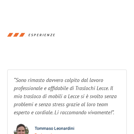
ESPERIENZE
“Sono rimasto davvero colpito dal lavoro
professionale e affidabile di Traslochi Lecce. Il
mio trasloco di mobili a Lecce si è svolto senza
problemi e senza stress grazie al loro team
esperto e cordiale. Li raccomando vivamente!”.
Tommaso Leonardini