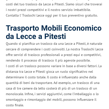
costi del tuo trasloco da Lecce a Pitesti. Siamo sicuri che troverai
i nostri prezzi competitivi e il nostro servizio imbattibile.
Contatta l’ Traslochi Lecce oggi per il tuo preventivo gratuito.
Trasporto Mobili Economico
da Lecce a Pitesti
Quando si pianifica un trasloco da una Lecce a Pitesti, è naturale
cercare di comprendere i costi coinvolti. La nostra Traslochi Lecce
offre servizi di trasloco professionali a prezzi equi e competitivi,
rendendo il processo di trasloco il più agevole possibile.
I costi di un trasloco possono variare in base a diversi fattori. La
distanza tra Lecce e Pitesti gioca un ruolo significativo nel
determinare il costo totale. Il costo è influenzato anche dalla
quantità di beni da trasportare. Ad esempio, un trasloco di una
casa di tre camere da letto costerà di più di un trasloco di un
monolocale. Infine, i servizi aggiuntivi, come l’imballaggio o lo
smontaggio e rimontaggio dei mobili, possono influenzare il
costo finale.