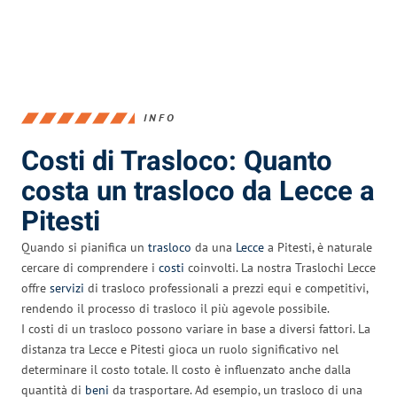
INFO
Costi di Trasloco: Quanto
costa un trasloco da Lecce a
Pitesti
Quando si pianifica un
trasloco
da una
Lecce
a Pitesti, è naturale
cercare di comprendere i
costi
coinvolti. La nostra Traslochi Lecce
offre
servizi
di trasloco professionali a prezzi equi e competitivi,
rendendo il processo di trasloco il più agevole possibile.
I costi di un trasloco possono variare in base a diversi fattori. La
distanza tra Lecce e Pitesti gioca un ruolo significativo nel
determinare il costo totale. Il costo è influenzato anche dalla
quantità di
beni
da trasportare. Ad esempio, un trasloco di una