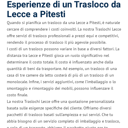
Esperienze di un Trasloco da
Lecce a Pitesti
Quando si pianifica un trasloco da una Lecce a Pitesti, è naturale
cercare di comprendere i costi coinvolti. La nostra Traslochi Lecce
offre servizi di trasloco professionali a prezzi equi e competitivi,
rendendo il processo di trasloco il più agevole possibile.
I costi di un trasloco possono variare in base a diversi fattori. La
distanza tra Lecce e Pitesti gioca un ruolo significativo nel
determinare il costo totale. Il costo è influenzato anche dalla
quantità di beni da trasportare. Ad esempio, un trasloco di una
casa di tre camere da letto costerà di più di un trasloco di un
monolocale. Infine, i servizi aggiuntivi, come l’imballaggio o lo
smontaggio e rimontaggio dei mobili, possono influenzare il
costo finale.
La nostra Traslochi Lecce offre una quotazione personalizzata
basata sulle esigenze specifiche del cliente. Offriamo diversi
pacchetti di trasloco basati sull’ampiezza e sui servizi. Che tu
abbia bisogno di un servizio completo di imballaggio e trasloco,
o solo di un trasporto, abbiamo il pacchetto giusto per te.