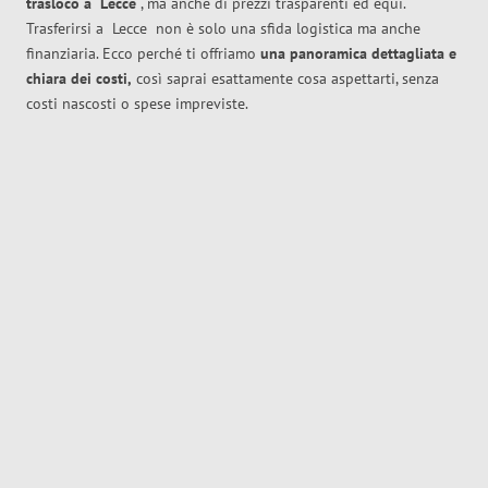
trasloco
a
Lecce
, ma anche di prezzi trasparenti ed equi.
Trasferirsi a
Lecce
non è solo una sfida logistica ma anche
finanziaria. Ecco perché ti offriamo
una panoramica dettagliata e
chiara dei costi,
così saprai esattamente cosa aspettarti, senza
costi nascosti o spese impreviste.