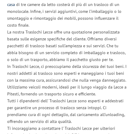
casa
di tre camere da letto costerà di più di un trasloco di un
monolocale. Infine, i servizi aggiuntivi, come l’imballaggio o lo
smontaggio e rimontaggio dei mobili, possono influenzare il
costo finale.
La nostra Traslochi Lecce offre una quotazione personalizzata
basata sulle esigenze specifiche del cliente. Offriamo diversi
pacchetti di trasloco basati sull’ampiezza e sui servizi. Che tu
abbia bisogno di un servizio completo di imballaggio e trasloco,
o solo di un trasporto, abbiamo il pacchetto giusto per te.
In Traslochi Lecce, ci preoccupiamo della sicurezza dei tuoi beni. I
nostri addetti al trasloco sono esperti e maneggiano i tuoi beni
con la massima cura, assicurandosi che nulla venga danneggiato.
Utilizziamo veicoli moderni, ideali per il lungo viaggio da Lecce a
Pitesti, fornendo un trasporto sicuro e efficiente.
Tutti i dipendenti dell’ Traslochi Lecce sono esperti e addestrati
per garantire un processo di trasloco senza intoppi. Ci
prendiamo cura di ogni dettaglio, dal caricamento all’unloading,
offrendo un servizio di alta qualità.
Ti incoraggiamo a contattare l’ Traslochi Lecce per ulteriori