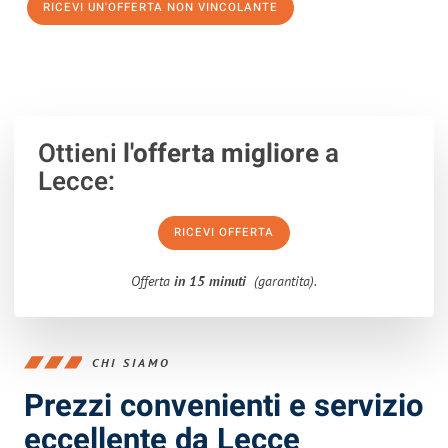
RICEVI UN'OFFERTA NON VINCOLANTE
100% non vincolante – Risposta garantita entro 15 minuti.
Ottieni
l'offerta migliore
a
Lecce:
RICEVI OFFERTA
Offerta
in 15 minuti
(garantita).
CHI SIAMO
Prezzi convenienti e servizio
eccellente da Lecce