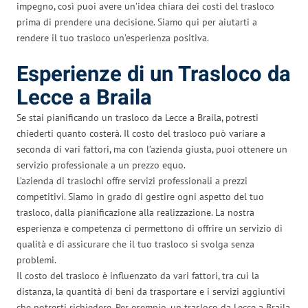
impegno, così puoi avere un’idea chiara dei costi del trasloco
prima di prendere una decisione. Siamo qui per aiutarti a
rendere il tuo trasloco un’esperienza positiva.
Esperienze di un Trasloco da
Lecce a Braila
Se stai pianificando un trasloco da Lecce a Braila, potresti
chiederti quanto costerà. Il costo del trasloco può variare a
seconda di vari fattori, ma con l’azienda giusta, puoi ottenere un
servizio professionale a un prezzo equo.
L’azienda di traslochi offre servizi professionali a prezzi
competitivi. Siamo in grado di gestire ogni aspetto del tuo
trasloco, dalla pianificazione alla realizzazione. La nostra
esperienza e competenza ci permettono di offrire un servizio di
qualità e di assicurare che il tuo trasloco si svolga senza
problemi.
Il costo del trasloco è influenzato da vari fattori, tra cui la
distanza, la quantità di beni da trasportare e i servizi aggiuntivi
che potresti richiedere. Per esempio, un trasloco da Lecce a Braila