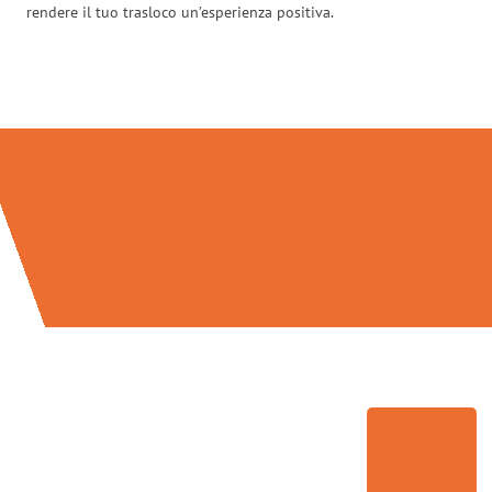
rendere il tuo trasloco un’esperienza positiva.
Traslochi Lecce in numeri: