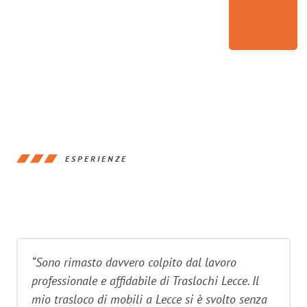
ESPERIENZE
“Sono rimasto davvero colpito dal lavoro
professionale e affidabile di Traslochi Lecce. Il
mio trasloco di mobili a Lecce si è svolto senza