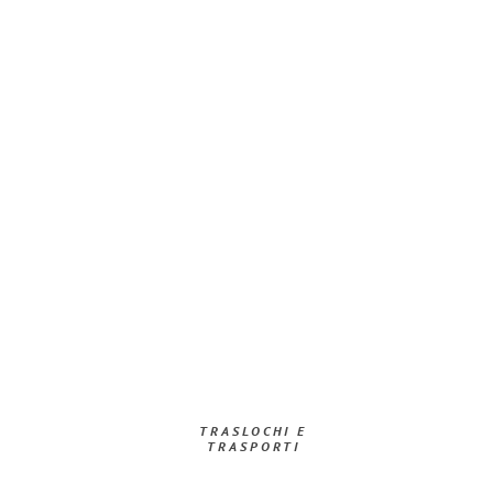
TRASLOCHI E
TRASPORTI​