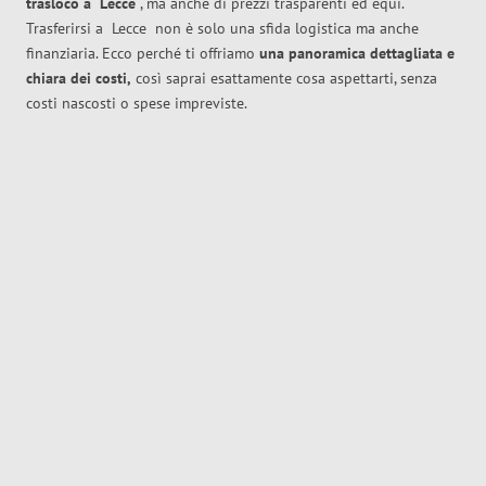
trasloco
a
Lecce
, ma anche di prezzi trasparenti ed equi.
Trasferirsi a
Lecce
non è solo una sfida logistica ma anche
finanziaria. Ecco perché ti offriamo
una panoramica dettagliata e
chiara dei costi,
così saprai esattamente cosa aspettarti, senza
costi nascosti o spese impreviste.