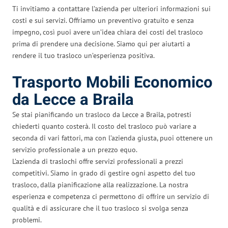
Ti invitiamo a contattare l’azienda per ulteriori informazioni sui
costi e sui servizi. Offriamo un preventivo gratuito e senza
impegno, così puoi avere un’idea chiara dei costi del trasloco
prima di prendere una decisione. Siamo qui per aiutarti a
rendere il tuo trasloco un’esperienza positiva.
Trasporto Mobili Economico
da Lecce a Braila
Se stai pianificando un trasloco da Lecce a Braila, potresti
chiederti quanto costerà. Il costo del trasloco può variare a
seconda di vari fattori, ma con l’azienda giusta, puoi ottenere un
servizio professionale a un prezzo equo.
L’azienda di traslochi offre servizi professionali a prezzi
competitivi. Siamo in grado di gestire ogni aspetto del tuo
trasloco, dalla pianificazione alla realizzazione. La nostra
esperienza e competenza ci permettono di offrire un servizio di
qualità e di assicurare che il tuo trasloco si svolga senza
problemi.