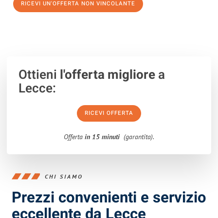
RICEVI UN'OFFERTA NON VINCOLANTE
100% non vincolante – Risposta garantita entro 15 minuti.
Ottieni
l'offerta migliore
a
Lecce:
RICEVI OFFERTA
Offerta
in 15 minuti
(garantita).
CHI SIAMO
Prezzi convenienti e servizio
eccellente da Lecce