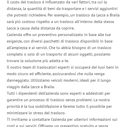
Il costo del trasloco è influenzato da vari fattori, tra cui la
distanza, la quantità di beni da trasportare e i servizi aggiuntivi
che potresti richiedere. Per esempio, un trasloco da Lecce a Braila
sarà più costoso rispetto a un trasloco all’interno della stessa
Lecce a causa della distanza da coprire.
L’azienda offre un preventivo personalizzato in base alle tue
esigenze, con diversi pacchetti di trasloco disponibili in base
all’ampiezza e ai servizi. Che tu abbia bisogno di un trasloco
completo o solo di un trasporto di alcuni oggetti, possiamo
trovare la soluzione più adatta a te.
Il nostro team di traslocatori esperti si occuperà dei tuoi beni in
modo sicuro ed efficiente, assicurandosi che nulla venga
danneggiato. Utilizziamo veicoli moderni, ideali per il lungo
viaggio dalla Lecce a Braila.
Tutti i dipendenti dell’azienda sono esperti e addestrati per
garantire un processo di trasloco senza problemi. La nostra
priorità è la tua soddisfazione e faremo tutto il possibile per
minimizzare lo stress del trasloco.
Ti invitiamo a contattare l’azienda per ulteriori informazioni sui
costi e sui servizi. Offriamo un preventivo gratuito e senza