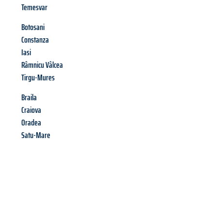
Temesvar
Botosani
Constanza
Iasi
Râmnicu Vâlcea
Tirgu-Mures
Braila
Craiova
Oradea
Satu-Mare
Richiedi ora la tua