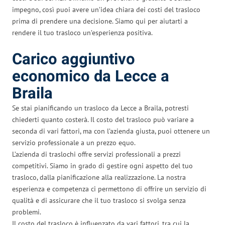
impegno, così puoi avere un’idea chiara dei costi del trasloco
prima di prendere una decisione. Siamo qui per aiutarti a
rendere il tuo trasloco un’esperienza positiva.
Carico aggiuntivo
economico da Lecce a
Braila
Se stai pianificando un trasloco da Lecce a Braila, potresti
chiederti quanto costerà. Il costo del trasloco può variare a
seconda di vari fattori, ma con l’azienda giusta, puoi ottenere un
servizio professionale a un prezzo equo.
L’azienda di traslochi offre servizi professionali a prezzi
competitivi. Siamo in grado di gestire ogni aspetto del tuo
trasloco, dalla pianificazione alla realizzazione. La nostra
esperienza e competenza ci permettono di offrire un servizio di
qualità e di assicurare che il tuo trasloco si svolga senza
problemi.
Il costo del trasloco è influenzato da vari fattori, tra cui la