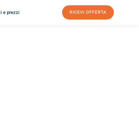
i e prezzi
RICEVI OFFERTA