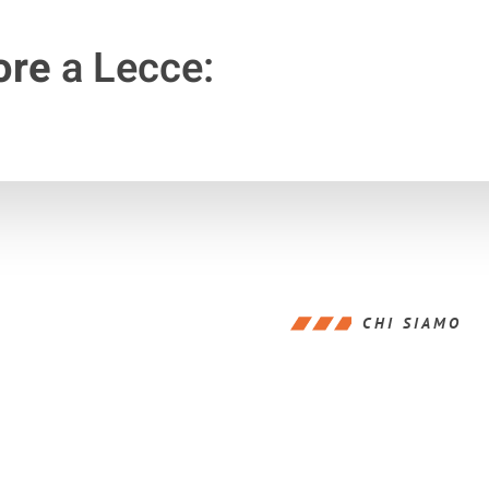
ore
a Lecce:
CHI SIAMO