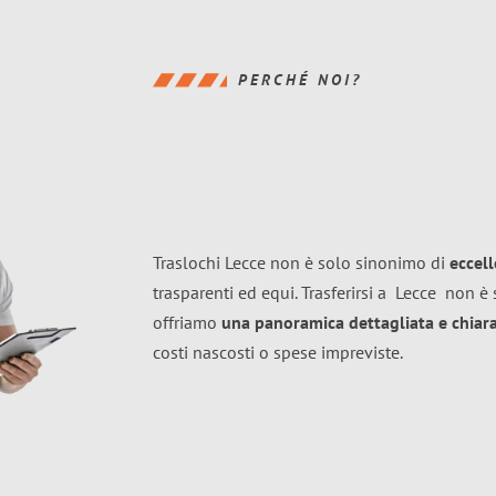
PERCHÉ NOI?
Traslochi Lecce non è solo sinonimo di
eccel
trasparenti ed equi. Trasferirsi a
Lecce
non è 
offriamo
una panoramica dettagliata e chiara 
costi nascosti o spese impreviste.