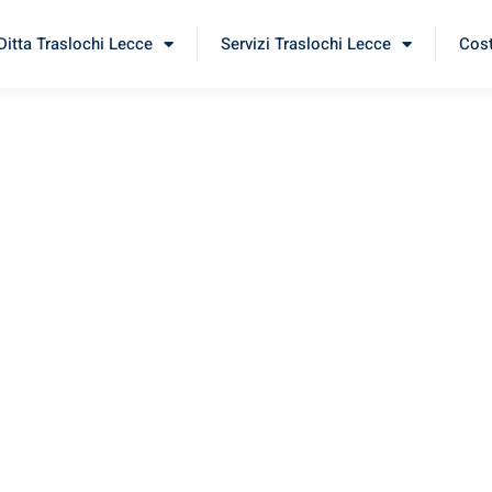
Ditta Traslochi Lecce
Servizi Traslochi Lecce
Cost