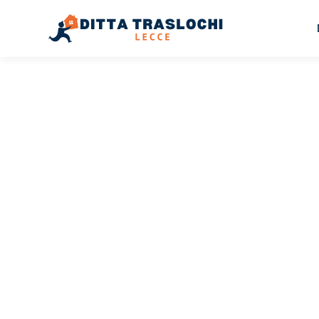
TRASLOCHI LECCE
Traslochi
Lecce