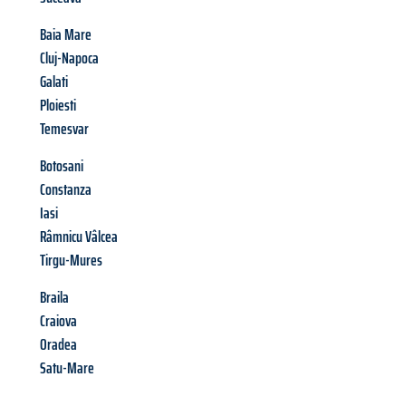
Baia Mare
Cluj-Napoca
Galati
Ploiesti
Temesvar
Botosani
Constanza
Iasi
Râmnicu Vâlcea
Tirgu-Mures
Braila
Craiova
Oradea
Satu-Mare