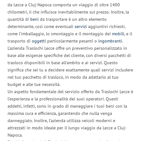
da Lecce a Cluj-Napoca comporta un viaggio di oltre 1400
chilometri, il che influisce inevitabilmente sul prezzo. Inoltre, la
quantità di
beni
da trasportare è un altro elemento
determinante, così come eventuali
servizi
aggiuntivi richiesti,
come l’imballaggio, lo smontaggio e il montaggio dei
mobili
, e il
trasporto di
oggetti
particolarmente pesanti o
ingombranti
.
L’azienda Traslochi Lecce offre un preventivo personalizzato in
base alle esigenze specifiche del cliente, con diversi pacchetti di
trasloco disponibili in base all’ambito e ai servizi. Questo
significa che sei tu a decidere esattamente quali servizi includere
nel tuo pacchetto di trasloco, in modo da adattarlo al tuo
budget e alle tue necessità.
Un aspetto fondamentale del servizio offerto da Traslochi Lecce è
l’esperienza e la professionalità dei suoi operatori. Questi
addetti, infatti, sono in grado di maneggiare i tuoi beni con la
massima cura e efficienza, garantendo che nulla venga
danneggiato. Inoltre, l’azienda utilizza veicoli moderni e
attrezzati in modo ideale per il lungo viaggio da Lecce a Cluj-
Napoca.