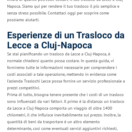
Napoca. Siamo qui per rendere il tuo trasloco il più semplice e
senza stress possibile. Contattaci oggi per scoprire come
possiamo aiutarti.
Esperienze di un Trasloco da
Lecce a Cluj-Napoca
Se stai pianificando un trasloco da Lecce a Cluj-Napoca, è
normale chiedersi quanto possa costare. In questa guida, vi
forniremo tutte le informazioni necessarie per comprendere i
costi associati a tale operazione, mettendo in evidenza come
l’azienda Traslochi Lecce possa fornire un servizio professionale a
prezzi competitivi.
Prima di tutto, bisogna tenere presente che i costi di un trasloco
sono influenzati da vari fattori. Il primo è la distanza: un trasloco
da Lecce a Cluj-Napoca comporta un viaggio di oltre 1400
chilometri, il che influisce inevitabilmente sul prezzo. Inoltre, la
quantità di beni da trasportare è un altro elemento
determinante, così come eventuali servizi aggiuntivi richiesti,