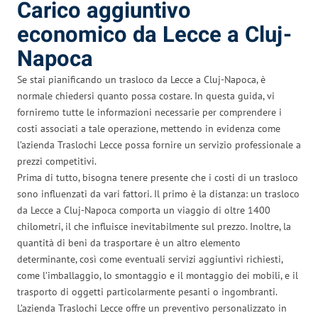
Carico aggiuntivo
economico da Lecce a Cluj-
Napoca
Se stai pianificando un trasloco da Lecce a Cluj-Napoca, è
normale chiedersi quanto possa costare. In questa guida, vi
forniremo tutte le informazioni necessarie per comprendere i
costi associati a tale operazione, mettendo in evidenza come
l’azienda Traslochi Lecce possa fornire un servizio professionale a
prezzi competitivi.
Prima di tutto, bisogna tenere presente che i costi di un trasloco
sono influenzati da vari fattori. Il primo è la distanza: un trasloco
da Lecce a Cluj-Napoca comporta un viaggio di oltre 1400
chilometri, il che influisce inevitabilmente sul prezzo. Inoltre, la
quantità di beni da trasportare è un altro elemento
determinante, così come eventuali servizi aggiuntivi richiesti,
come l’imballaggio, lo smontaggio e il montaggio dei mobili, e il
trasporto di oggetti particolarmente pesanti o ingombranti.
L’azienda Traslochi Lecce offre un preventivo personalizzato in