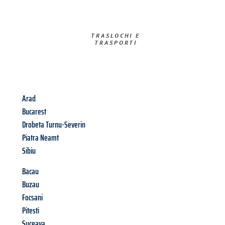
TRASLOCHI E
TRASPORTI​
Arad
Bucarest
Drobeta Turnu-Severin
Piatra Neamt
Sibiu
Bacau
Buzau
Focsani
Pitesti
Suceava