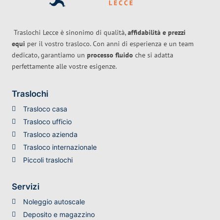
Traslochi Lecce è sinonimo di qualità,
affidabilità e prezzi
equi
per il vostro trasloco. Con anni di esperienza e un team
dedicato, garantiamo un
processo fluido
che si adatta
perfettamente alle vostre esigenze.
Traslochi
Trasloco casa
Trasloco ufficio
Trasloco azienda
Trasloco internazionale
Piccoli traslochi
Servizi
Noleggio autoscale
Deposito e magazzino