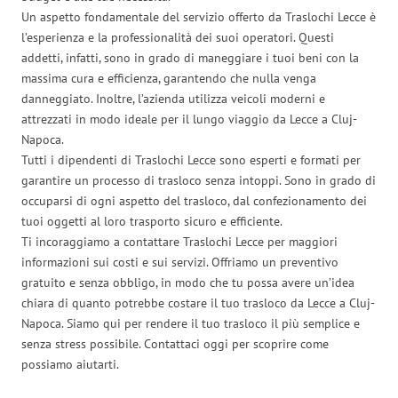
Un aspetto fondamentale del servizio offerto da Traslochi Lecce è
l’esperienza e la professionalità dei suoi operatori. Questi
addetti, infatti, sono in grado di maneggiare i tuoi beni con la
massima cura e efficienza, garantendo che nulla venga
danneggiato. Inoltre, l’azienda utilizza veicoli moderni e
attrezzati in modo ideale per il lungo viaggio da Lecce a Cluj-
Napoca.
Tutti i dipendenti di Traslochi Lecce sono esperti e formati per
garantire un processo di trasloco senza intoppi. Sono in grado di
occuparsi di ogni aspetto del trasloco, dal confezionamento dei
tuoi oggetti al loro trasporto sicuro e efficiente.
Ti incoraggiamo a contattare Traslochi Lecce per maggiori
informazioni sui costi e sui servizi. Offriamo un preventivo
gratuito e senza obbligo, in modo che tu possa avere un’idea
chiara di quanto potrebbe costare il tuo trasloco da Lecce a Cluj-
Napoca. Siamo qui per rendere il tuo trasloco il più semplice e
senza stress possibile. Contattaci oggi per scoprire come
possiamo aiutarti.