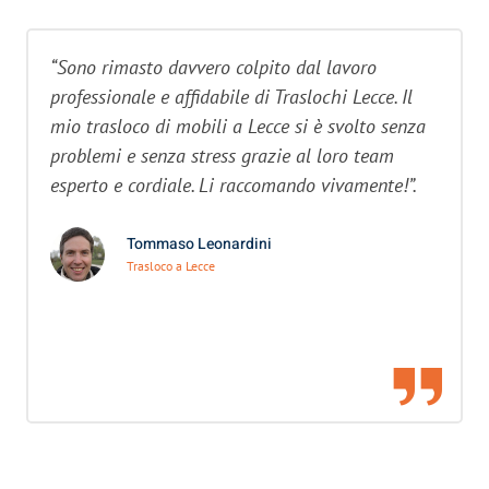
“Sono rimasto davvero colpito dal lavoro
professionale e affidabile di Traslochi Lecce. Il
mio trasloco di mobili a Lecce si è svolto senza
problemi e senza stress grazie al loro team
esperto e cordiale. Li raccomando vivamente!”.
Tommaso Leonardini
Trasloco a Lecce