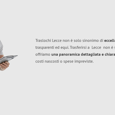
Traslochi Lecce non è solo sinonimo di
eccel
trasparenti ed equi. Trasferirsi a
Lecce
non è 
offriamo
una panoramica dettagliata e chiara 
costi nascosti o spese impreviste.