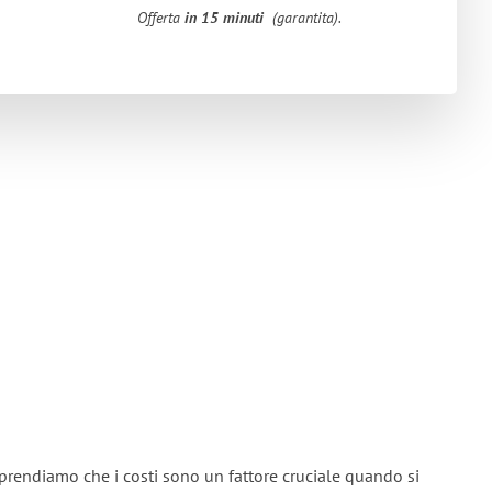
Offerta
in 15 minuti
(garantita).
prendiamo che i costi sono un fattore cruciale quando si