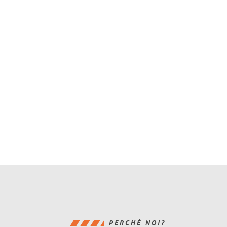
PERCHÉ NOI?