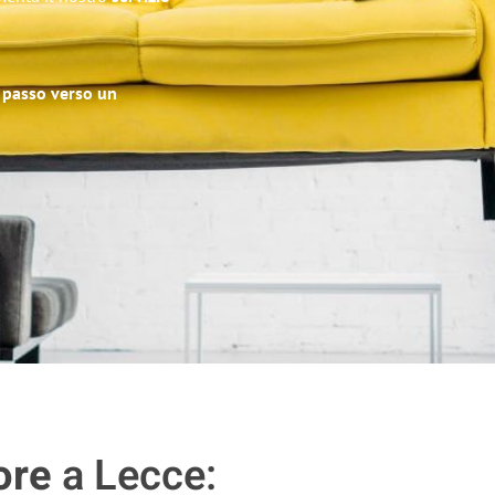
o passo verso un
ore
a Lecce: