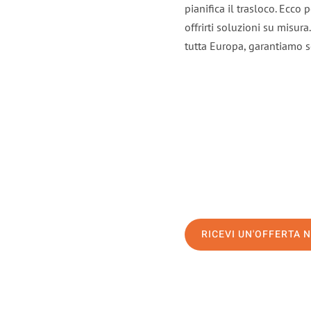
pianifica il trasloco. Ecco
offrirti soluzioni su misura
tutta Europa, garantiamo ser
RICEVI UN'OFFERTA 