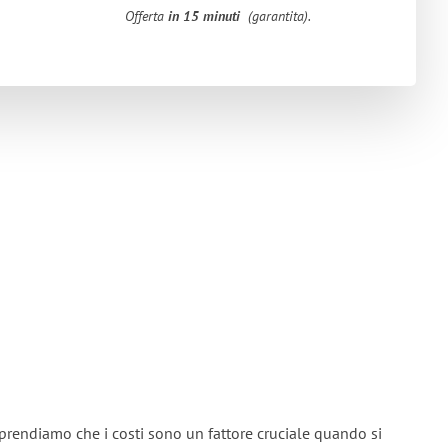
Offerta
in 15 minuti
(garantita).
prendiamo che i costi sono un fattore cruciale quando si