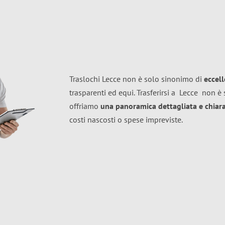
Traslochi Lecce non è solo sinonimo di
eccel
trasparenti ed equi. Trasferirsi a
Lecce
non è 
offriamo
una panoramica dettagliata e chiara 
costi nascosti o spese impreviste.