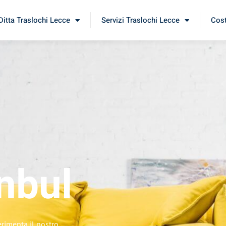
Ditta Traslochi Lecce
Servizi Traslochi Lecce
Cost
nbul
erimenta il nostro