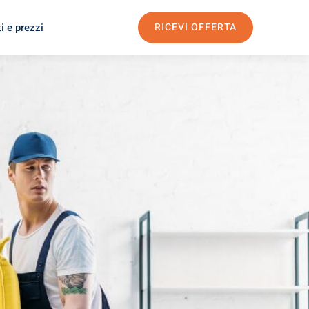
i e prezzi
RICEVI OFFERTA