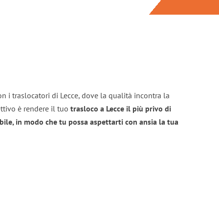
n i traslocatori di Lecce, dove la qualità incontra la
ttivo è rendere il tuo
trasloco a Lecce il più privo di
bile, in modo che tu possa aspettarti con ansia la tua