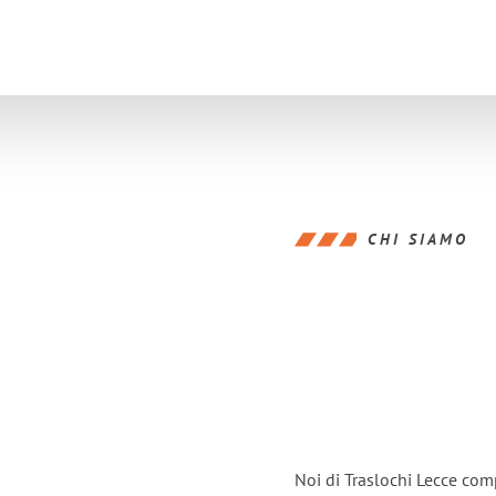
CHI SIAMO
Noi di Traslochi Lecce com