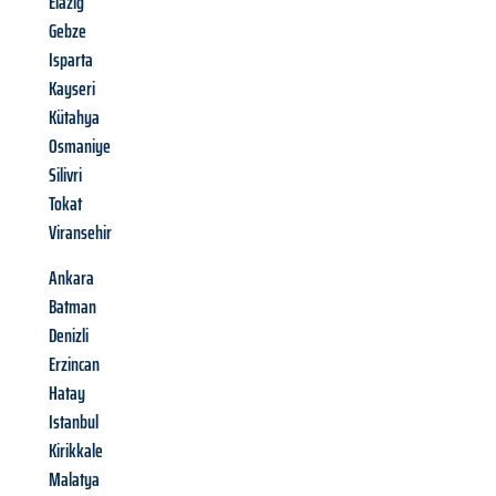
Elazig
Gebze
Isparta
Kayseri
Kütahya
Osmaniye
Silivri
Tokat
Viransehir
Ankara
Batman
Denizli
Erzincan
Hatay
Istanbul
Kirikkale
Malatya