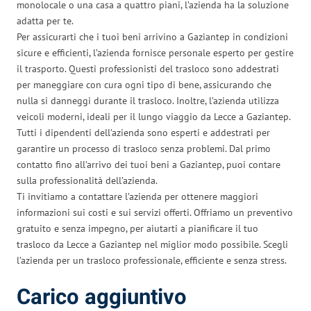
monolocale o una casa a quattro piani, l’azienda ha la soluzione
adatta per te.
Per assicurarti che i tuoi beni arrivino a Gaziantep in condizioni
sicure e efficienti, l’azienda fornisce personale esperto per gestire
il trasporto. Questi professionisti del trasloco sono addestrati
per maneggiare con cura ogni tipo di bene, assicurando che
nulla si danneggi durante il trasloco. Inoltre, l’azienda utilizza
veicoli moderni, ideali per il lungo viaggio da Lecce a Gaziantep.
Tutti i dipendenti dell’azienda sono esperti e addestrati per
garantire un processo di trasloco senza problemi. Dal primo
contatto fino all’arrivo dei tuoi beni a Gaziantep, puoi contare
sulla professionalità dell’azienda.
Ti invitiamo a contattare l’azienda per ottenere maggiori
informazioni sui costi e sui servizi offerti. Offriamo un preventivo
gratuito e senza impegno, per aiutarti a pianificare il tuo
trasloco da Lecce a Gaziantep nel miglior modo possibile. Scegli
l’azienda per un trasloco professionale, efficiente e senza stress.
Carico aggiuntivo