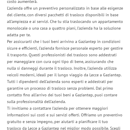
costo aumenterà.
L’azienda offre un preventivo personalizzato in base alle esigenze
del cliente, con diversi pacchetti di trasloco disponibili in base
all’ampiezza e ai servizi. Che tu stia traslocando un appartamento
monolocale o una casa a quattro piani, l’azienda ha la soluzione
adatta per te.
Per assicurarti che i tuoi beni arrivino a Gaziantep in condizioni
sicure e efficienti, l’azienda fornisce personale esperto per gestire
il trasporto. Questi professionisti del trasloco sono addestrati
per maneggiare con cura ogni tipo di bene, assicurando che
nulla si danneggi durante il trasloco. Inoltre, l’azienda utilizza
veicoli moderni, ideali per il lungo viaggio da Lecce a Gaziantep.
Tutti i dipendenti dell’azienda sono esperti e addestrati per
garantire un processo di trasloco senza problemi. Dal primo
contatto fino all’arrivo dei tuoi beni a Gaziantep, puoi contare
sulla professionalità dell’azienda.
Ti invitiamo a contattare l’azienda per ottenere maggiori
informazioni sui costi e sui servizi offerti. Offriamo un preventivo
gratuito e senza impegno, per aiutarti a pianificare il tuo
trasloco da Lecce a Gaziantep nel miglior modo possibile. Scegli