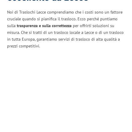
Noi di Traslochi Lecce comprendiamo che i costi sono un fattore
cruciale quando si pianifica il trasloco. Ecco perché puntiamo
sulla
trasparenza e sulla correttezza
per offrirti soluzioni su
misura. Che si tratti di un trasloco locale a Lecce o di un trasloco
in tutta Europa, garantiamo servizi di trasloco di alta qualità a
prezzi competitivi.