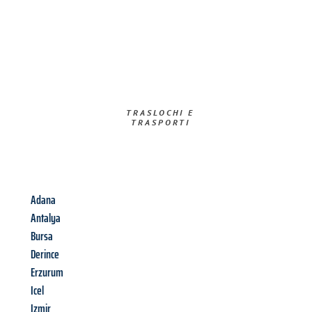
TRASLOCHI E
TRASPORTI​
Adana
Antalya
Bursa
Derince
Erzurum
Icel
Izmir