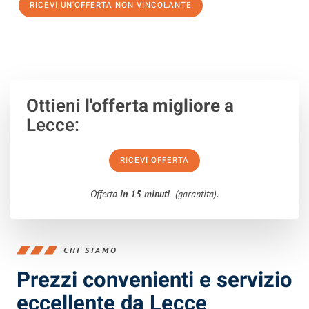
RICEVI UN'OFFERTA NON VINCOLANTE
100% non vincolante – Risposta garantita entro 15 minuti.
Ottieni
l'offerta migliore
a
Lecce:
RICEVI OFFERTA
Offerta
in 15 minuti
(garantita).
CHI SIAMO
Prezzi convenienti e servizio
eccellente da Lecce