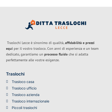
Traslochi Lecce è sinonimo di qualità,
affidabilità e prezzi
equi
per il vostro trasloco. Con anni di esperienza e un team
dedicato, garantiamo un
processo fluido
che si adatta
perfettamente alle vostre esigenze.
Traslochi
Trasloco casa
Trasloco ufficio
Trasloco azienda
Trasloco internazionale
Piccoli traslochi