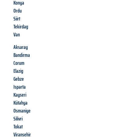
Konya
Ordu
Siirt
Tekirdag
Van
Aksaray
Bandirma
Corum
Elazig
Gebze
Isparta
Kayseri
Kütahya
Osmaniye
Silivri
Tokat
Viransehir