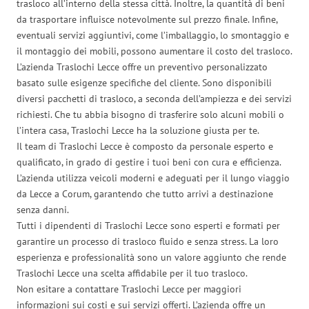
trasloco all’interno della stessa città. Inoltre, la quantità di beni
da trasportare influisce notevolmente sul prezzo finale. Infine,
eventuali servizi aggiuntivi, come l’imballaggio, lo smontaggio e
il montaggio dei mobili, possono aumentare il costo del trasloco.
L’azienda Traslochi Lecce offre un preventivo personalizzato
basato sulle esigenze specifiche del cliente. Sono disponibili
diversi pacchetti di trasloco, a seconda dell’ampiezza e dei servizi
richiesti. Che tu abbia bisogno di trasferire solo alcuni mobili o
l’intera casa, Traslochi Lecce ha la soluzione giusta per te.
Il team di Traslochi Lecce è composto da personale esperto e
qualificato, in grado di gestire i tuoi beni con cura e efficienza.
L’azienda utilizza veicoli moderni e adeguati per il lungo viaggio
da Lecce a Corum, garantendo che tutto arrivi a destinazione
senza danni.
Tutti i dipendenti di Traslochi Lecce sono esperti e formati per
garantire un processo di trasloco fluido e senza stress. La loro
esperienza e professionalità sono un valore aggiunto che rende
Traslochi Lecce una scelta affidabile per il tuo trasloco.
Non esitare a contattare Traslochi Lecce per maggiori
informazioni sui costi e sui servizi offerti. L’azienda offre un