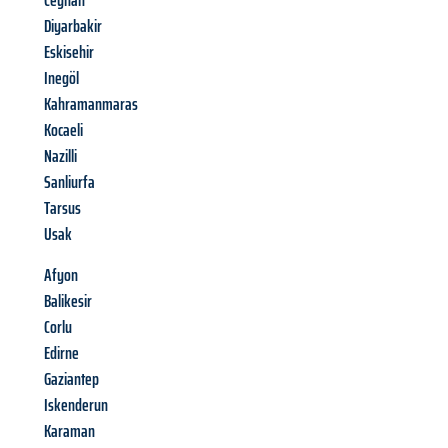
Ceyhan
Diyarbakir
Eskisehir
Inegöl
Kahramanmaras
Kocaeli
Nazilli
Sanliurfa
Tarsus
Usak
Afyon
Balikesir
Corlu
Edirne
Gaziantep
Iskenderun
Karaman