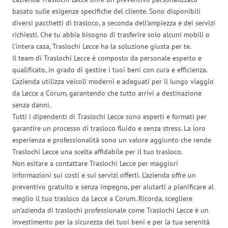
basato sulle esigenze specifiche del cliente. Sono disponibili
diversi pacchetti di trasloco, a seconda dell’ampiezza e dei servizi
richiesti. Che tu abbia bisogno di trasferire solo alcuni mobili o
l’intera casa, Traslochi Lecce ha la soluzione giusta per te.
Il team di Traslochi Lecce è composto da personale esperto e
qualificato, in grado di gestire i tuoi beni con cura e efficienza.
L’azienda utilizza veicoli moderni e adeguati per il lungo viaggio
da Lecce a Corum, garantendo che tutto arrivi a destinazione
senza danni.
Tutti i dipendenti di Traslochi Lecce sono esperti e formati per
garantire un processo di trasloco fluido e senza stress. La loro
esperienza e professionalità sono un valore aggiunto che rende
Traslochi Lecce una scelta affidabile per il tuo trasloco.
Non esitare a contattare Traslochi Lecce per maggiori
informazioni sui costi e sui servizi offerti. L’azienda offre un
preventivo gratuito e senza impegno, per aiutarti a pianificare al
meglio il tuo trasloco da Lecce a Corum. Ricorda, scegliere
un’azienda di traslochi professionale come Traslochi Lecce è un
investimento per la sicurezza dei tuoi beni e per la tua serenità