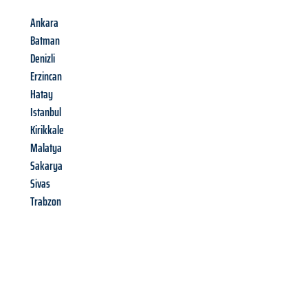
Ankara
Batman
Denizli
Erzincan
Hatay
Istanbul
Kirikkale
Malatya
Sakarya
Sivas
Trabzon