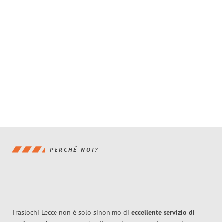
PERCHÉ NOI?
Traslochi Lecce non è solo sinonimo di
eccellente
servizio di