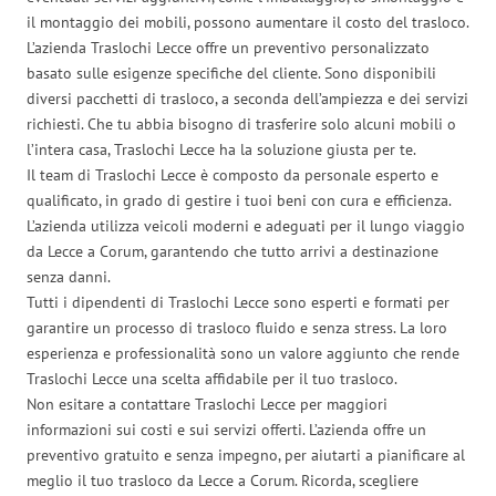
il montaggio dei mobili, possono aumentare il costo del trasloco.
L’azienda Traslochi Lecce offre un preventivo personalizzato
basato sulle esigenze specifiche del cliente. Sono disponibili
diversi pacchetti di trasloco, a seconda dell’ampiezza e dei servizi
richiesti. Che tu abbia bisogno di trasferire solo alcuni mobili o
l’intera casa, Traslochi Lecce ha la soluzione giusta per te.
Il team di Traslochi Lecce è composto da personale esperto e
qualificato, in grado di gestire i tuoi beni con cura e efficienza.
L’azienda utilizza veicoli moderni e adeguati per il lungo viaggio
da Lecce a Corum, garantendo che tutto arrivi a destinazione
senza danni.
Tutti i dipendenti di Traslochi Lecce sono esperti e formati per
garantire un processo di trasloco fluido e senza stress. La loro
esperienza e professionalità sono un valore aggiunto che rende
Traslochi Lecce una scelta affidabile per il tuo trasloco.
Non esitare a contattare Traslochi Lecce per maggiori
informazioni sui costi e sui servizi offerti. L’azienda offre un
preventivo gratuito e senza impegno, per aiutarti a pianificare al
meglio il tuo trasloco da Lecce a Corum. Ricorda, scegliere