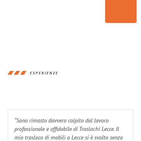
ESPERIENZE
“Sono rimasto davvero colpito dal lavoro
professionale e affidabile di Traslochi Lecce. Il
mio trasloco di mobili a Lecce si è svolto senza