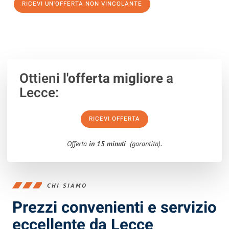
RICEVI UN'OFFERTA NON VINCOLANTE
100% non vincolante – Risposta garantita entro 15 minuti.
Ottieni
l'offerta migliore
a
Lecce:
RICEVI OFFERTA
Offerta
in 15 minuti
(garantita).
CHI SIAMO
Prezzi convenienti e servizio
eccellente da Lecce