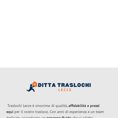
Traslochi Lecce è sinonimo di qualità,
affidabilità e prezzi
equi
per il vostro trasloco. Con anni di esperienza e un team
dedicato, garantiamo un
processo fluido
che si adatta