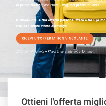
di prima classe
e assicurati i
migliori prezzi in Lecce
.
Richiedo ora la tua offerta personalizzata e fai il prim
trasloco senza stress a Antalya
RICEVI UN'OFFERTA NON VINCOLANTE
100% non vincolante – Risposta garantita entro 15 minuti.
Ottieni
l'offerta migli