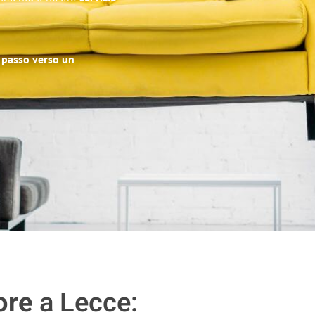
o passo verso un
ore
a Lecce: