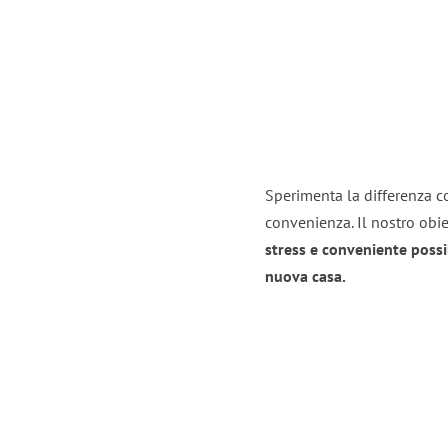
Sperimenta la differenza co
convenienza. Il nostro obie
stress e conveniente possi
nuova casa.