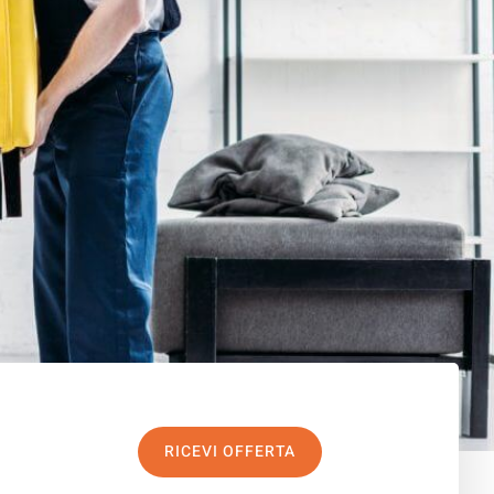
RICEVI OFFERTA