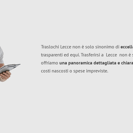
Traslochi Lecce non è solo sinonimo di
eccel
trasparenti ed equi. Trasferirsi a
Lecce
non è 
offriamo
una panoramica dettagliata e chiara 
costi nascosti o spese impreviste.