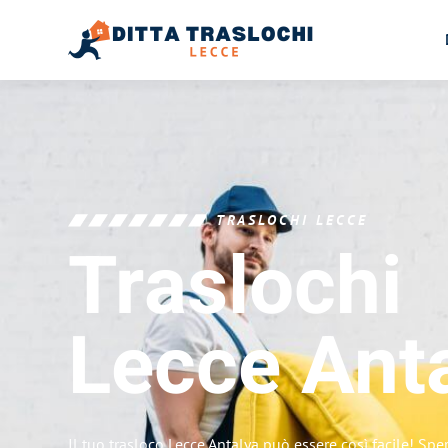
TRASLOCHI LECCE
Traslochi
Lecce
Ant
Il tuo trasloco Lecce Antalya può essere così facile! Spe