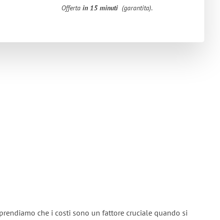
Offerta
in 15 minuti
(garantita).
prendiamo che i costi sono un fattore cruciale quando si