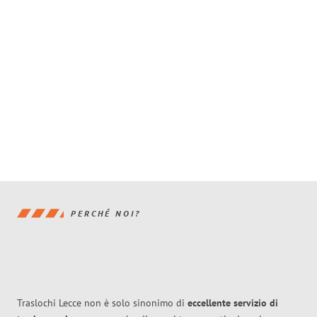
PERCHÉ NOI?
Traslochi Lecce non è solo sinonimo di
eccellente
servizio di