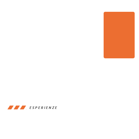
ESPERIENZE