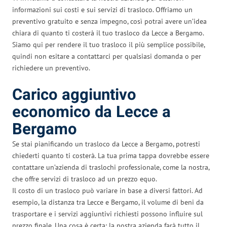
informazioni sui costi e sui servizi di trasloco. Offriamo un
preventivo gratuito e senza impegno, così potrai avere un’idea
chiara di quanto ti costerà il tuo trasloco da Lecce a Bergamo.
Siamo qui per rendere il tuo trasloco il più semplice possibile,
quindi non esitare a contattarci per qualsiasi domanda o per
richiedere un preventivo.
Carico aggiuntivo
economico da Lecce a
Bergamo
Se stai pianificando un trasloco da Lecce a Bergamo, potresti
chiederti quanto ti costerà. La tua prima tappa dovrebbe essere
contattare un’azienda di traslochi professionale, come la nostra,
che offre servizi di trasloco ad un prezzo equo.
Il costo di un trasloco può variare in base a diversi fattori. Ad
esempio, la distanza tra Lecce e Bergamo, il volume di beni da
trasportare e i servizi aggiuntivi richiesti possono influire sul
prezzo finale. Una cosa è certa: la nostra azienda farà tutto il