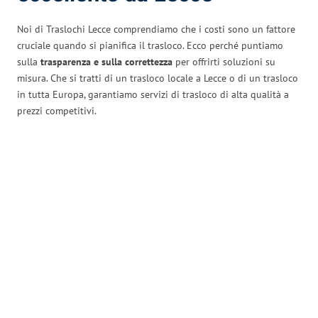
Noi di Traslochi Lecce comprendiamo che i costi sono un fattore
cruciale quando si pianifica il trasloco. Ecco perché puntiamo
sulla
trasparenza e sulla correttezza
per offrirti soluzioni su
misura. Che si tratti di un trasloco locale a Lecce o di un trasloco
in tutta Europa, garantiamo servizi di trasloco di alta qualità a
prezzi competitivi.