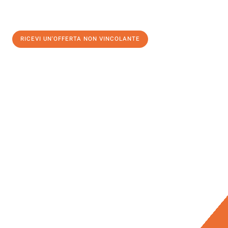
RICEVI UN'OFFERTA NON VINCOLANTE