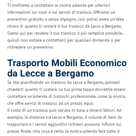
Ti invitiamo a contattare la nostra azienda per ulteriori
informazioni sui costi e sui servizi di trasloco. Offriamo un
preventivo gratuito e senza impegno, così potrai avere un’idea
chiara di quanto ti costerà il tuo trasloco da Lecce a Bergamo.
Siamo qui per rendere il tuo trasloco il più semplice possibile,
quindi non esitare a contattarci per qualsiasi domanda o per
richiedere un preventivo.
Trasporto Mobili Economico
da Lecce a Bergamo
Se stai pianificando un trasloco da Lecce a Bergamo, potresti
chiederti quanto ti costerà. La tua prima tappa dovrebbe essere
contattare un’azienda di traslochi professionale, come la nostra,
che offre servizi di trasloco ad un prezzo equo.
Il costo di un trasloco può variare in base a diversi fattori. Ad
esempio, la distanza tra Lecce e Bergamo, il volume di beni da
trasportare e i servizi aggiuntivi richiesti possono influire sul
prezzo finale. Una cosa è certa: la nostra azienda farà tutto il