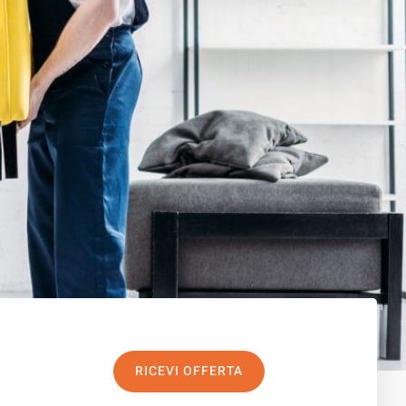
RICEVI OFFERTA