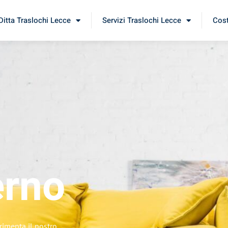
Ditta Traslochi Lecce
Servizi Traslochi Lecce
Cost
erno
rimenta il nostro