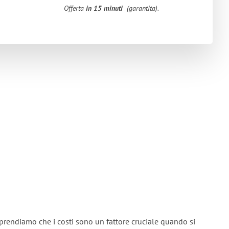
Offerta
in 15 minuti
(garantita).
prendiamo che i costi sono un fattore cruciale quando si