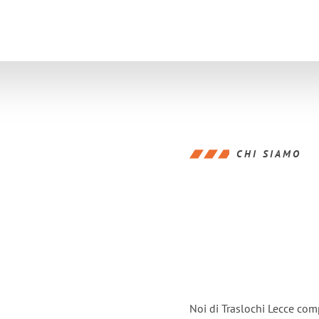
CHI SIAMO
Noi di Traslochi Lecce com