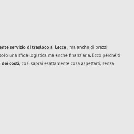
lente
servizio di trasloco
a
Lecce
, ma anche di prezzi
solo una sfida logistica ma anche finanziaria. Ecco perché ti
dei costi,
così saprai esattamente cosa aspettarti, senza