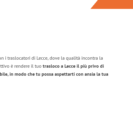
n i traslocatori di Lecce, dove la qualità incontra la
ttivo è rendere il tuo
trasloco a Lecce il più privo di
bile, in modo che tu possa aspettarti con ansia la tua