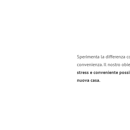
Sperimenta la differenza co
convenienza. Il nostro obie
stress e conveniente possi
nuova casa.