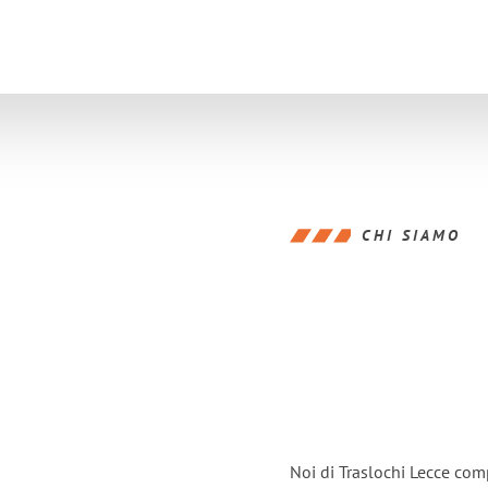
CHI SIAMO
Noi di Traslochi Lecce com