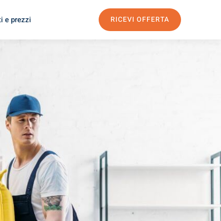
i e prezzi
RICEVI OFFERTA