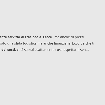
lente
servizio di trasloco
a
Lecce
, ma anche di prezzi
solo una sfida logistica ma anche finanziaria. Ecco perché ti
dei costi,
così saprai esattamente cosa aspettarti, senza