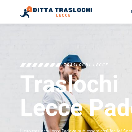
TRASLOCHI LECCE
Traslochi
Lecce
Pad
Il tuo trasloco Lecce Padova può essere così facile! Spe