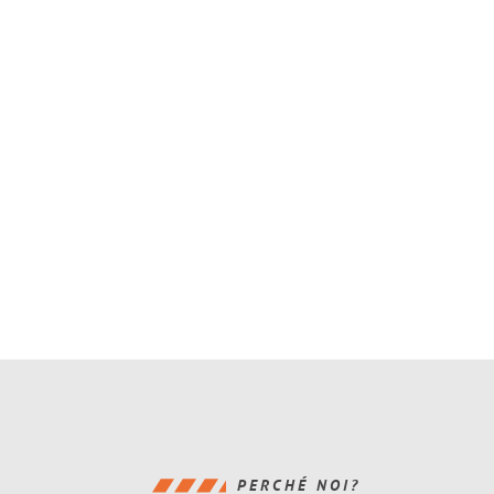
PERCHÉ NOI?