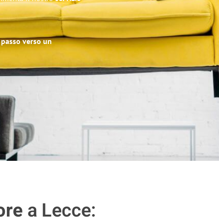
o passo verso un
ore
a Lecce: