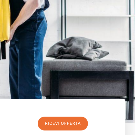
RICEVI OFFERTA