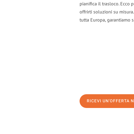
pianifica il trasloco. Ecco
offrirti soluzioni su misura
tutta Europa, garantiamo ser
RICEVI UN'OFFERTA 