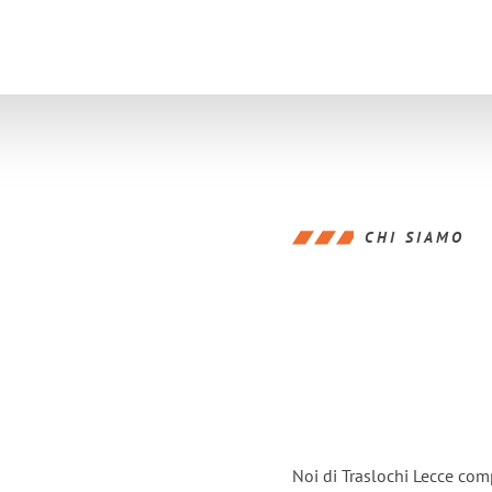
CHI SIAMO
Noi di Traslochi Lecce com