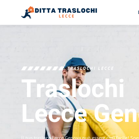
TRASLOCHI LECCE
Traslochi
Lecce
Gen
Il tuo trasloco Lecce Genova può essere così facile! Spe