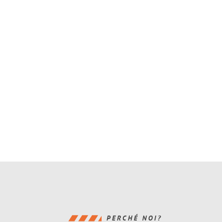
PERCHÉ NOI?