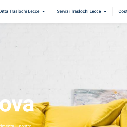
Ditta Traslochi Lecce
Servizi Traslochi Lecce
Cost
ova
rimenta il nostro