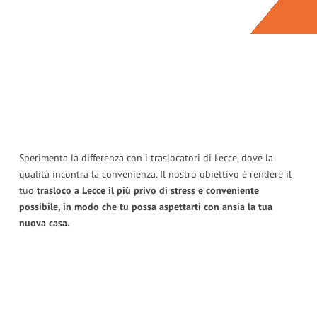
Sperimenta la differenza con i traslocatori di Lecce, dove la
qualità incontra la convenienza. Il nostro obiettivo è rendere il
tuo
trasloco a Lecce il più privo di stress e conveniente
possibile, in modo che tu possa aspettarti con ansia la tua
nuova casa.