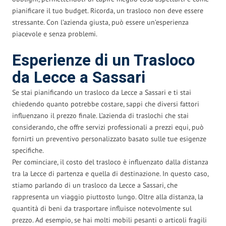
pianificare il tuo budget. Ricorda, un trasloco non deve essere
stressante. Con l’azienda giusta, può essere un’esperienza
piacevole e senza problemi.
Esperienze di un Trasloco
da Lecce a Sassari
Se stai pianificando un trasloco da Lecce a Sassari e ti stai
chiedendo quanto potrebbe costare, sappi che diversi fattori
influenzano il prezzo finale. L’azienda di traslochi che stai
considerando, che offre servizi professionali a prezzi equi, può
fornirti un preventivo personalizzato basato sulle tue esigenze
specifiche.
Per cominciare, il costo del trasloco è influenzato dalla distanza
tra la Lecce di partenza e quella di destinazione. In questo caso,
stiamo parlando di un trasloco da Lecce a Sassari, che
rappresenta un viaggio piuttosto lungo. Oltre alla distanza, la
quantità di beni da trasportare influisce notevolmente sul
prezzo. Ad esempio, se hai molti mobili pesanti o articoli fragili