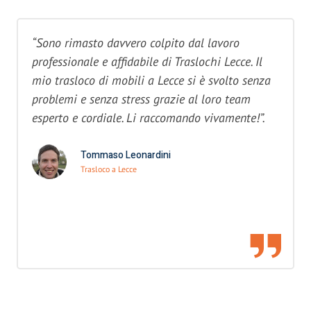
“Sono rimasto davvero colpito dal lavoro
professionale e affidabile di Traslochi Lecce. Il
mio trasloco di mobili a Lecce si è svolto senza
problemi e senza stress grazie al loro team
esperto e cordiale. Li raccomando vivamente!”.
Tommaso Leonardini
Trasloco a Lecce