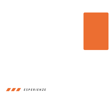
ESPERIENZE