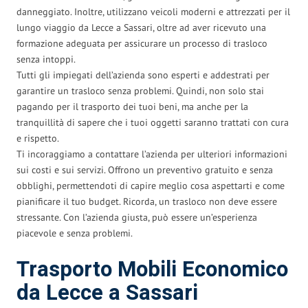
danneggiato. Inoltre, utilizzano veicoli moderni e attrezzati per il
lungo viaggio da Lecce a Sassari, oltre ad aver ricevuto una
formazione adeguata per assicurare un processo di trasloco
senza intoppi.
Tutti gli impiegati dell’azienda sono esperti e addestrati per
garantire un trasloco senza problemi. Quindi, non solo stai
pagando per il trasporto dei tuoi beni, ma anche per la
tranquillità di sapere che i tuoi oggetti saranno trattati con cura
e rispetto.
Ti incoraggiamo a contattare l’azienda per ulteriori informazioni
sui costi e sui servizi. Offrono un preventivo gratuito e senza
obblighi, permettendoti di capire meglio cosa aspettarti e come
pianificare il tuo budget. Ricorda, un trasloco non deve essere
stressante. Con l’azienda giusta, può essere un’esperienza
piacevole e senza problemi.
Trasporto Mobili Economico
da Lecce a Sassari