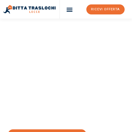
RICEVI OFFERTA
Ditta Traslochi Lecce
Servizi Traslochi Lecce
Costi e prezzi
TRASLOCHI LECCE
Traslochi Lecce
Sassari
Il tuo trasloco Lecce Sassari può essere così facile! Sperimenta il
nostro
servizio di prima classe
e assicurati i
migliori prezzi in
Lecce
.
Richiedo ora la tua offerta personalizzata e fai il primo passo
verso un trasloco senza stress a Sassari