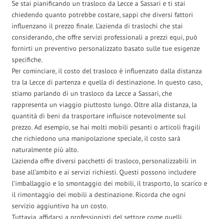
Se stai pianificando un trasloco da Lecce a Sassari e ti stai
chiedendo quanto potrebbe costare, sappi che diversi fattori
influenzano il prezzo finale. L’azienda di traslochi che stai
considerando, che offre servizi professionali a prezzi equi, può
fornirti un preventivo personalizzato basato sulle tue esigenze
specifiche.
Per cominciare, il costo del trasloco è influenzato dalla distanza
tra la Lecce di partenza e quella di destinazione. In questo caso,
stiamo parlando di un trasloco da Lecce a Sassari, che
rappresenta un viaggio piuttosto lungo. Oltre alla distanza, la
quantità di beni da trasportare influisce notevolmente sul
prezzo. Ad esempio, se hai molti mobili pesanti o articoli fragili
che richiedono una manipolazione speciale, il costo sarà
naturalmente più alto.
L’azienda offre diversi pacchetti di trasloco, personalizzabili in
base all’ambito e ai servizi richiesti. Questi possono includere
l’imballaggio e lo smontaggio dei mobili, il trasporto, lo scarico e
il rimontaggio dei mobili a destinazione. Ricorda che ogni
servizio aggiuntivo ha un costo.
Tuttavia, affidarsi a professionisti del settore come quelli