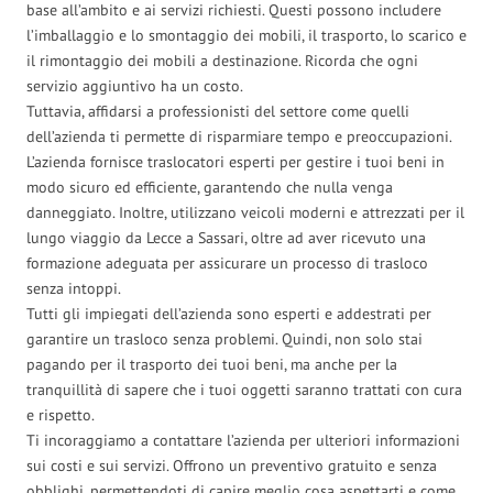
base all’ambito e ai servizi richiesti. Questi possono includere
l’imballaggio e lo smontaggio dei mobili, il trasporto, lo scarico e
il rimontaggio dei mobili a destinazione. Ricorda che ogni
servizio aggiuntivo ha un costo.
Tuttavia, affidarsi a professionisti del settore come quelli
dell’azienda ti permette di risparmiare tempo e preoccupazioni.
L’azienda fornisce traslocatori esperti per gestire i tuoi beni in
modo sicuro ed efficiente, garantendo che nulla venga
danneggiato. Inoltre, utilizzano veicoli moderni e attrezzati per il
lungo viaggio da Lecce a Sassari, oltre ad aver ricevuto una
formazione adeguata per assicurare un processo di trasloco
senza intoppi.
Tutti gli impiegati dell’azienda sono esperti e addestrati per
garantire un trasloco senza problemi. Quindi, non solo stai
pagando per il trasporto dei tuoi beni, ma anche per la
tranquillità di sapere che i tuoi oggetti saranno trattati con cura
e rispetto.
Ti incoraggiamo a contattare l’azienda per ulteriori informazioni
sui costi e sui servizi. Offrono un preventivo gratuito e senza
obblighi, permettendoti di capire meglio cosa aspettarti e come