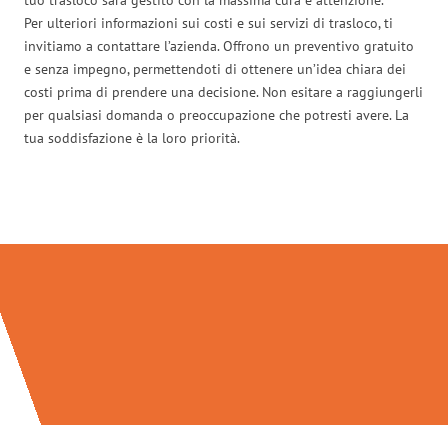
Per ulteriori informazioni sui costi e sui servizi di trasloco, ti
invitiamo a contattare l’azienda. Offrono un preventivo gratuito
e senza impegno, permettendoti di ottenere un’idea chiara dei
costi prima di prendere una decisione. Non esitare a raggiungerli
per qualsiasi domanda o preoccupazione che potresti avere. La
tua soddisfazione è la loro priorità.
Traslochi Lecce in numeri: