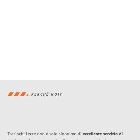
PERCHÉ NOI?
Traslochi Lecce non è solo sinonimo di
eccellente
servizio di