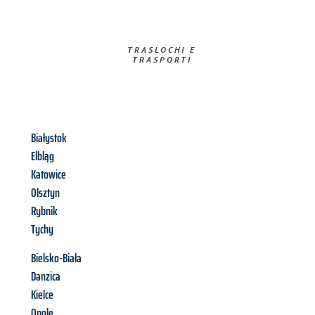
TRASLOCHI E
TRASPORTI​
Białystok
Elbląg
Katowice
Olsztyn
Rybnik
Tychy
Bielsko-Biała
Danzica
Kielce
Opole