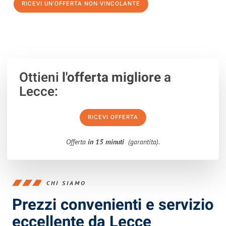
RICEVI UN'OFFERTA NON VINCOLANTE
100% non vincolante – Risposta garantita entro 15 minuti.
Ottieni
l'offerta migliore
a
Lecce:
RICEVI OFFERTA
Offerta
in 15 minuti
(garantita).
CHI SIAMO
Prezzi convenienti e servizio
eccellente da Lecce