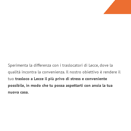
Sperimenta la differenza con i traslocatori di Lecce, dove la
qualità incontra la convenienza. Il nostro obiettivo è rendere il
tuo
trasloco a Lecce il più privo di stress e conveniente
possibile, in modo che tu possa aspettarti con ansia la tua
nuova casa.