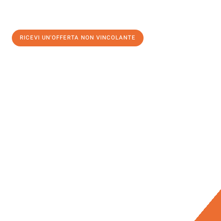
RICEVI UN'OFFERTA NON VINCOLANTE