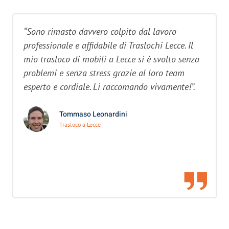
“Sono rimasto davvero colpito dal lavoro
professionale e affidabile di Traslochi Lecce. Il
mio trasloco di mobili a Lecce si è svolto senza
problemi e senza stress grazie al loro team
esperto e cordiale. Li raccomando vivamente!”.
Tommaso Leonardini
Trasloco a Lecce