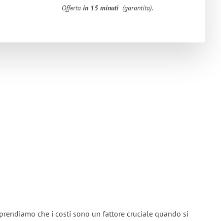
Offerta
in 15 minuti
(garantita).
prendiamo che i costi sono un fattore cruciale quando si