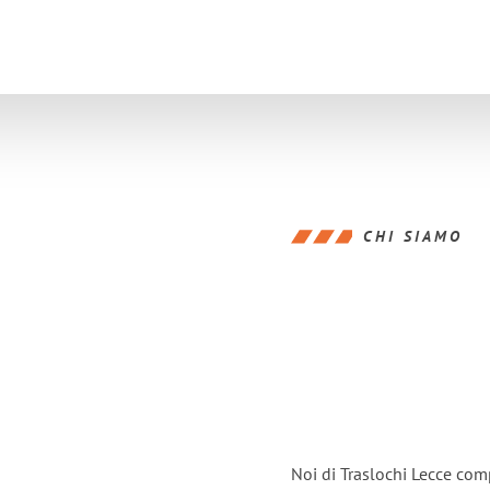
CHI SIAMO
Noi di Traslochi Lecce com