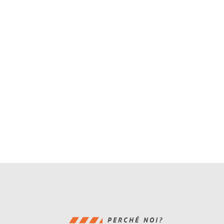
PERCHÉ NOI?