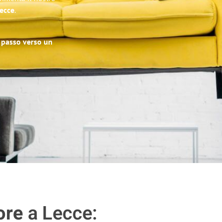
Lecce
.
o passo verso un
ore
a Lecce: