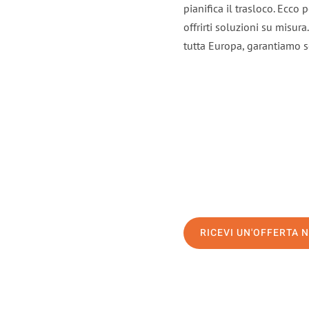
pianifica il trasloco. Ecco
offrirti soluzioni su misura
tutta Europa, garantiamo ser
RICEVI UN'OFFERTA 