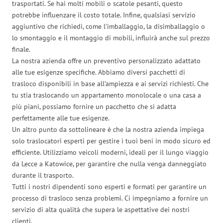
trasportati. Se hai molti mobili o scatole pesanti, questo
potrebbe influenzare il costo totale. Infine, qualsiasi servizio
aggiuntivo che richiedi, come l’imballaggio, la disimballaggio o
lo smontaggio e il montaggio di mobili, influirà anche sul prezzo
finale.
La nostra azienda offre un preventivo personalizzato adattato
alle tue esigenze specifiche. Abbiamo diversi pacchetti di
trasloco disponibili in base all’ampiezza e ai servizi richiesti. Che
tu stia traslocando un appartamento monolocale o una casa a
più piani, possiamo fornire un pacchetto che si adatta
perfettamente alle tue esigenze.
Un altro punto da sottolineare è che la nostra azienda impiega
solo traslocatori esperti per gestire i tuoi beni in modo sicuro ed
efficiente. Utilizziamo veicoli moderni, ideali per il lungo viaggio
da Lecce a Katowice, per garantire che nulla venga danneggiato
durante il trasporto.
Tutti i nostri dipendenti sono esperti e formati per garantire un
processo di trasloco senza problemi. Ci impegniamo a fornire un
servizio di alta qualità che supera le aspettative dei nostri
clienti.