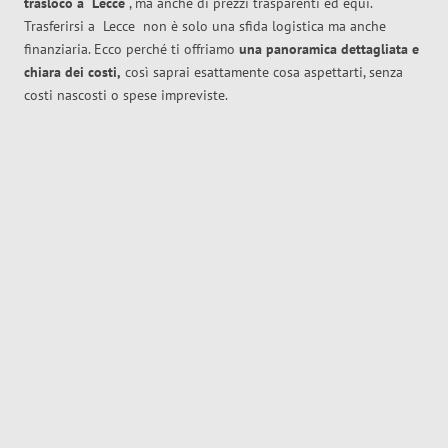
trasloco
a
Lecce
, ma anche di prezzi trasparenti ed equi.
Trasferirsi a
Lecce
non è solo una sfida logistica ma anche
finanziaria. Ecco perché ti offriamo
una panoramica dettagliata e
chiara dei costi,
così saprai esattamente cosa aspettarti, senza
costi nascosti o spese impreviste.