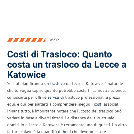
INFO
Costi di Trasloco: Quanto
costa un trasloco da Lecce a
Katowice
Se stai pianificando un
trasloco
da
Lecce
a Katowice, è naturale
che tu voglia capire quanto potrebbe costarti. La nostra azienda,
conosciuta per offrire
servizi
di trasloco professionali a prezzi
equi, è qui per aiutarti a comprendere meglio i
costi
associati.
Innanzitutto, è importante notare che il costo del trasloco può
variare in base a diversi fattori. La distanza dal tuo attuale
domicilio a Lecce a Katowice è certamente uno di questi. Un altro
fattore chiave è la quantità di
beni
che devono essere