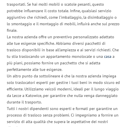
trasportati. Se hai molti mobili o scatole pesanti, questo
potrebbe influenzare il costo totale. Infine, qualsiasi servizio
aggiuntivo che richiedi, come l’imballaggio, la disimballaggio o
lo smontaggio e il montaggio di mobili, influirà anche sul prezzo
finale.
La nostra azienda offre un preventivo personalizzato adattato
alle tue esigenze specifiche. Abbiamo diversi pacchetti di
trasloco disponibili in base all’ampiezza e ai servizi richiesti. Che
tu stia traslocando un appartamento monolocale o una
casa
a
più piani, possiamo fornire un pacchetto che si adatta
perfettamente alle tue esigenze.
Un altro punto da sottolineare è che la nostra azienda impiega
solo traslocatori esperti per gestire i tuoi beni in modo sicuro ed
efficiente. Utilizziamo veicoli moderni, ideali per il lungo viaggio
da Lecce a Katowice, per garantire che nulla venga danneggiato
durante il trasporto.
Tutti i nostri dipendenti sono esperti e formati per garantire un
processo di trasloco senza problemi. Ci impegniamo a fornire un
servizio di alta qualità che supera le aspettative dei nostri