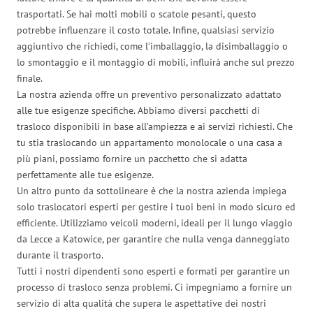
trasportati. Se hai molti mobili o scatole pesanti, questo
potrebbe influenzare il costo totale. Infine, qualsiasi servizio
aggiuntivo che richiedi, come l’imballaggio, la disimballaggio o
lo smontaggio e il montaggio di mobili, influirà anche sul prezzo
finale.
La nostra azienda offre un preventivo personalizzato adattato
alle tue esigenze specifiche. Abbiamo diversi pacchetti di
trasloco disponibili in base all’ampiezza e ai servizi richiesti. Che
tu stia traslocando un appartamento monolocale o una casa a
più piani, possiamo fornire un pacchetto che si adatta
perfettamente alle tue esigenze.
Un altro punto da sottolineare è che la nostra azienda impiega
solo traslocatori esperti per gestire i tuoi beni in modo sicuro ed
efficiente. Utilizziamo veicoli moderni, ideali per il lungo viaggio
da Lecce a Katowice, per garantire che nulla venga danneggiato
durante il trasporto.
Tutti i nostri dipendenti sono esperti e formati per garantire un
processo di trasloco senza problemi. Ci impegniamo a fornire un
servizio di alta qualità che supera le aspettative dei nostri