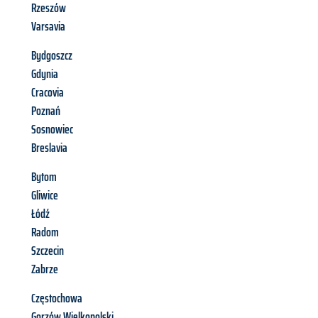
Rzeszów
Varsavia
Bydgoszcz
Gdynia
Cracovia
Poznań
Sosnowiec
Breslavia
Bytom
Gliwice
Łódź
Radom
Szczecin
Zabrze
Częstochowa
Gorzów Wielkopolski