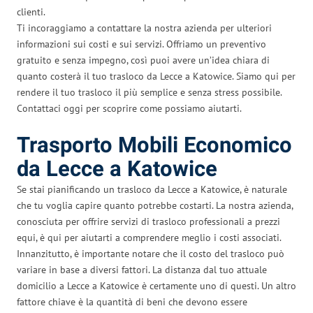
clienti.
Ti incoraggiamo a contattare la nostra azienda per ulteriori
informazioni sui costi e sui servizi. Offriamo un preventivo
gratuito e senza impegno, così puoi avere un’idea chiara di
quanto costerà il tuo trasloco da Lecce a Katowice. Siamo qui per
rendere il tuo trasloco il più semplice e senza stress possibile.
Contattaci oggi per scoprire come possiamo aiutarti.
Trasporto Mobili Economico
da Lecce a Katowice
Se stai pianificando un trasloco da Lecce a Katowice, è naturale
che tu voglia capire quanto potrebbe costarti. La nostra azienda,
conosciuta per offrire servizi di trasloco professionali a prezzi
equi, è qui per aiutarti a comprendere meglio i costi associati.
Innanzitutto, è importante notare che il costo del trasloco può
variare in base a diversi fattori. La distanza dal tuo attuale
domicilio a Lecce a Katowice è certamente uno di questi. Un altro
fattore chiave è la quantità di beni che devono essere