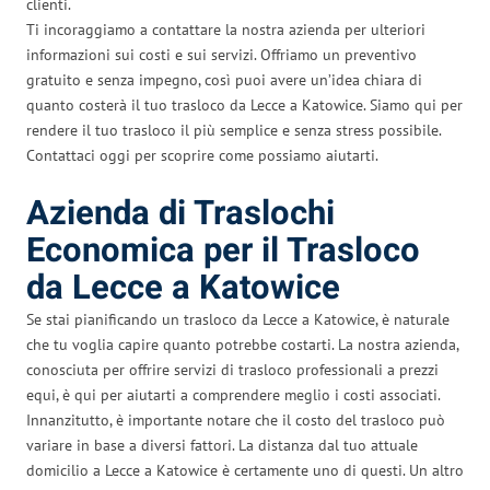
clienti.
Ti incoraggiamo a contattare la nostra azienda per ulteriori
informazioni sui costi e sui servizi. Offriamo un preventivo
gratuito e senza impegno, così puoi avere un’idea chiara di
quanto costerà il tuo trasloco da Lecce a Katowice. Siamo qui per
rendere il tuo trasloco il più semplice e senza stress possibile.
Contattaci oggi per scoprire come possiamo aiutarti.
Azienda di Traslochi
Economica per il Trasloco
da Lecce a Katowice
Se stai pianificando un trasloco da Lecce a Katowice, è naturale
che tu voglia capire quanto potrebbe costarti. La nostra azienda,
conosciuta per offrire servizi di trasloco professionali a prezzi
equi, è qui per aiutarti a comprendere meglio i costi associati.
Innanzitutto, è importante notare che il costo del trasloco può
variare in base a diversi fattori. La distanza dal tuo attuale
domicilio a Lecce a Katowice è certamente uno di questi. Un altro