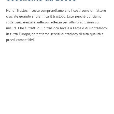
Noi di Traslochi Lecce comprendiamo che i costi sono un fattore
cruciale quando si pianifica il trasloco. Ecco perché puntiamo
sulla
trasparenza e sulla correttezza
per offrirti soluzioni su
misura. Che si tratti di un trasloco locale a Lecce o di un trasloco
in tutta Europa, garantiamo servizi di trasloco di alta qualità a
prezzi competitivi.