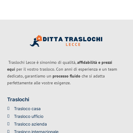
Traslochi Lecce è sinonimo di qualità,
affidabilità e prezzi
equi
per il vostro trasloco. Con anni di esperienza e un team
dedicato, garantiamo un
processo fluido
che si adatta
perfettamente alle vostre esigenze.
Traslochi
Trasloco casa
Trasloco ufficio
Trasloco azienda
Trasloco internazionale