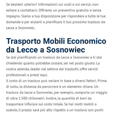
Se desideri ulteriori informazioni sui costi e sui servizi, non
esitare a contattarci. Offriamo un preventivo gratuito e senza
impegno. Siamo a tua disposizione per rispondere a tutte le tue
domande e per aiutarti a pianificare il tuo prossimo trasloco da
Lecce a Sosnowiec.
Trasporto Mobili Economico
da Lecce a Sosnowiec
Se stai pianificando un trasloco da Lecce a Sosnowiec e ti stai
chiedendo quanto potrebbe costare, sei nel posto giusto. La
nostra azienda, leader nel settore dei traslochi, offre servizi
professionali a prezzi equi.
Il costo di un trasloco può variare in base a diversi fattori. Prima
di tutto, la distanza da percorrere è un elemento chiave. Un
trasloco da Lecce a Sosnowiec, per esempio, comporta un viaggio
di oltre 1.500 chilometri. Inoltre, la quantità di beni da
trasportare influisce sul costo totale. Se hai molti mobili o
scatole, il prezzo sarà più alto rispetto a un trasloco con pochi