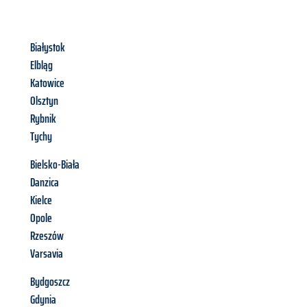
Białystok
Elbląg
Katowice
Olsztyn
Rybnik
Tychy
Bielsko-Biała
Danzica
Kielce
Opole
Rzeszów
Varsavia
Bydgoszcz
Gdynia