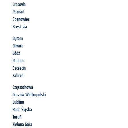
Cracovia
Poznań
Sosnowiec
Breslavia
Bytom
Gliwice
Łódź
Radom
Szczecin
Zabrze
Częstochowa
Gorzów Wielkopolski
Lublino
Ruda Śląska
Toruń
Zielona Góra