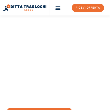
RICEVI OFFERTA
Ditta Traslochi Lecce
Servizi Traslochi Lecce
Costi e prezzi
TRASLOCHI LECCE
Traslochi Lecce
Sosnowiec
Il tuo trasloco Lecce Sosnowiec può essere così facile!
Sperimenta il nostro
servizio di prima classe
e assicurati i
migliori prezzi in Lecce
.
Richiedo ora la tua offerta personalizzata e fai il primo passo
verso un trasloco senza stress a Sosnowiec