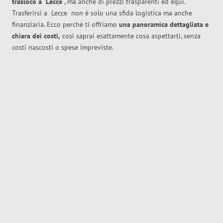
trasloco
a
Lecce
, ma anche di prezzi trasparenti ed equi.
Trasferirsi a
Lecce
non è solo una sfida logistica ma anche
finanziaria. Ecco perché ti offriamo
una panoramica dettagliata e
chiara dei costi,
così saprai esattamente cosa aspettarti, senza
costi nascosti o spese impreviste.