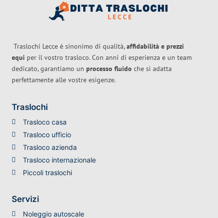
Traslochi Lecce è sinonimo di qualità,
affidabilità e prezzi
equi
per il vostro trasloco. Con anni di esperienza e un team
dedicato, garantiamo un
processo fluido
che si adatta
perfettamente alle vostre esigenze.
Traslochi
Trasloco casa
Trasloco ufficio
Trasloco azienda
Trasloco internazionale
Piccoli traslochi
Servizi
Noleggio autoscale