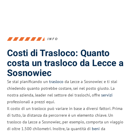
INFO
Costi di Trasloco: Quanto
costa un trasloco da Lecce a
Sosnowiec
Se stai pianificando un
trasloco
da Lecce a Sosnowiec e ti stai
chiedendo quanto potrebbe costare, sei nel posto giusto. La
nostra azienda, leader nel settore dei traslochi, offre
servizi
professionali a prezzi equi.
Il costo di un trasloco può variare in base a diversi fattori. Prima
di tutto, la distanza da percorrere è un elemento chiave. Un
trasloco da Lecce a Sosnowiec, per esempio, comporta un viaggio
di oltre 1.500 chilometri. Inoltre, la quantità di
beni
da