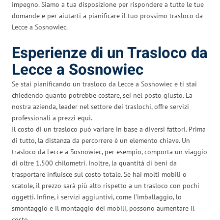
impegno. Siamo a tua disposizione per rispondere a tutte le tue
domande e per aiutarti a pianificare il tuo prossimo trasloco da
Lecce a Sosnowiec.
Esperienze di un Trasloco da
Lecce a Sosnowiec
Se stai pianificando un trasloco da Lecce a Sosnowiec e ti stai
chiedendo quanto potrebbe costare, sei nel posto giusto. La
nostra azienda, leader nel settore dei traslochi, offre servizi
professionali a prezzi equi.
Il costo di un trasloco può variare in base a diversi fattori. Prima
di tutto, la distanza da percorrere è un elemento chiave. Un
trasloco da Lecce a Sosnowiec, per esempio, comporta un viaggio
di oltre 1.500 chilometri. Inoltre, la quantità di beni da
trasportare influisce sul costo totale. Se hai molti mobili o
scatole, il prezzo sarà più alto rispetto a un trasloco con pochi
oggetti. Infine, i servizi aggiuntivi, come l’imballaggio, lo
smontaggio e il montaggio dei mobili, possono aumentare il
costo.