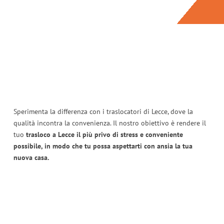
Sperimenta la differenza con i traslocatori di Lecce, dove la
qualità incontra la convenienza. Il nostro obiettivo è rendere il
tuo
trasloco a Lecce il più privo di stress e conveniente
possibile, in modo che tu possa aspettarti con ansia la tua
nuova casa.