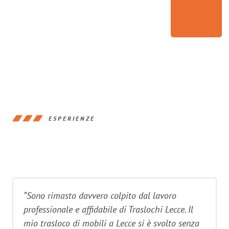
ESPERIENZE
“Sono rimasto davvero colpito dal lavoro
professionale e affidabile di Traslochi Lecce. Il
mio trasloco di mobili a Lecce si è svolto senza