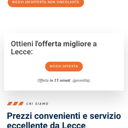
RICEVI UN'OFFERTA NON VINCOLANTE
100% non vincolante – Risposta garantita entro 15 minuti.
Ottieni
l'offerta migliore
a
Lecce:
RICEVI OFFERTA
Offerta
in 15 minuti
(garantita).
CHI SIAMO
Prezzi convenienti e servizio
eccellente da Lecce