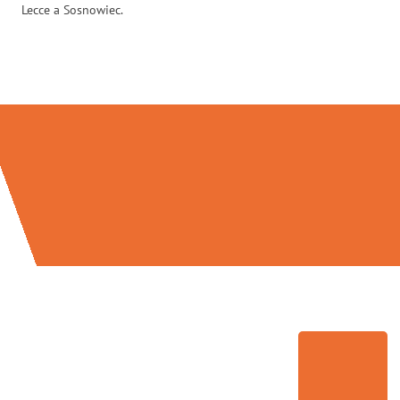
Lecce a Sosnowiec.
Traslochi Lecce in numeri: