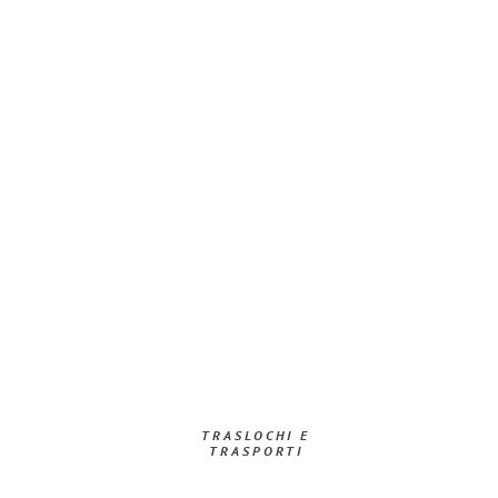
TRASLOCHI E
TRASPORTI​