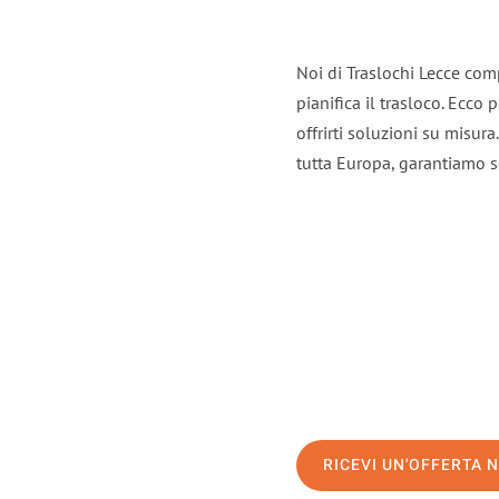
Noi di Traslochi Lecce com
pianifica il trasloco. Ecco
offrirti soluzioni su misura
tutta Europa, garantiamo ser
RICEVI UN'OFFERTA 