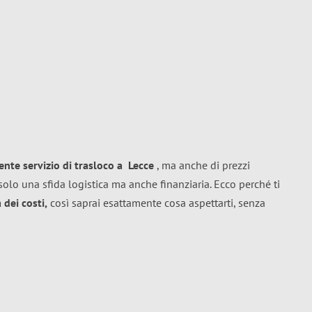
lente
servizio di trasloco
a
Lecce
, ma anche di prezzi
solo una sfida logistica ma anche finanziaria. Ecco perché ti
dei costi,
così saprai esattamente cosa aspettarti, senza