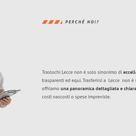
PERCHÉ NOI?
Traslochi Lecce non è solo sinonimo di
eccel
trasparenti ed equi. Trasferirsi a
Lecce
non è 
offriamo
una panoramica dettagliata e chiara 
costi nascosti o spese impreviste.