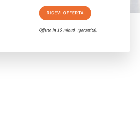
RICEVI OFFERTA
Offerta
in 15 minuti
(garantita).