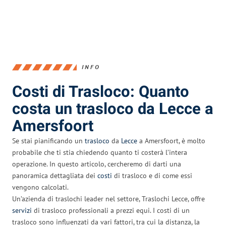
INFO
Costi di Trasloco: Quanto
costa un trasloco da Lecce a
Amersfoort
Se stai pianificando un
trasloco
da
Lecce
a Amersfoort, è molto
probabile che ti stia chiedendo quanto ti costerà l’intera
operazione. In questo articolo, cercheremo di darti una
panoramica dettagliata dei
costi
di trasloco e di come essi
vengono calcolati.
Un’azienda di traslochi leader nel settore, Traslochi Lecce, offre
servizi
di trasloco professionali a prezzi equi. I costi di un
trasloco sono influenzati da vari fattori, tra cui la distanza, la