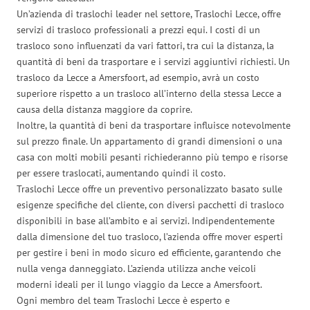
Un’azienda di traslochi leader nel settore, Traslochi Lecce, offre
servizi di trasloco professionali a prezzi equi. I costi di un
trasloco sono influenzati da vari fattori, tra cui la distanza, la
quantità di beni da trasportare e i servizi aggiuntivi richiesti. Un
trasloco da Lecce a Amersfoort, ad esempio, avrà un costo
superiore rispetto a un trasloco all’interno della stessa Lecce a
causa della distanza maggiore da coprire.
Inoltre, la quantità di beni da trasportare influisce notevolmente
sul prezzo finale. Un appartamento di grandi dimensioni o una
casa con molti mobili pesanti richiederanno più tempo e risorse
per essere traslocati, aumentando quindi il costo.
Traslochi Lecce offre un preventivo personalizzato basato sulle
esigenze specifiche del cliente, con diversi pacchetti di trasloco
disponibili in base all’ambito e ai servizi. Indipendentemente
dalla dimensione del tuo trasloco, l’azienda offre mover esperti
per gestire i beni in modo sicuro ed efficiente, garantendo che
nulla venga danneggiato. L’azienda utilizza anche veicoli
moderni ideali per il lungo viaggio da Lecce a Amersfoort.
Ogni membro del team Traslochi Lecce è esperto e