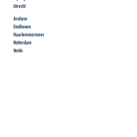
Utrecht
Arnhem
Eindhoven
Haarlemmermeer
Rotterdam
Venlo
Richiedi ora la tua
offerta
al
miglior
prezzo !
Inviateci adesso la vostra richiesta non vincolante e
assicuratevi la vostra
offerta di trasloco per le vostre esigenze