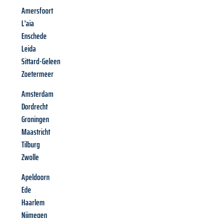
Amersfoort
L'aia
Enschede
Leida
Sittard-Geleen
Zoetermeer
Amsterdam
Dordrecht
Groningen
Maastricht
Tilburg
Zwolle
Apeldoorn
Ede
Haarlem
Nijmegen