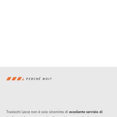
PERCHÉ NOI?
Traslochi Lecce non è solo sinonimo di
eccellente
servizio di