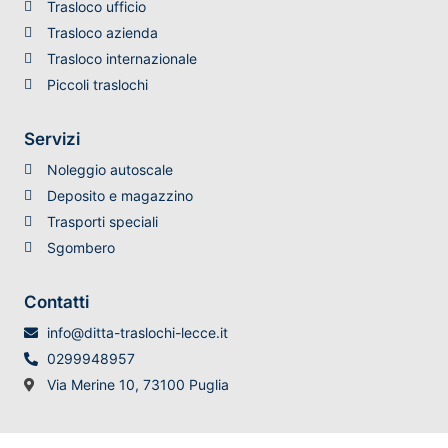
Trasloco ufficio
Trasloco azienda
Trasloco internazionale
Piccoli traslochi
Servizi
Noleggio autoscale
Deposito e magazzino
Trasporti speciali
Sgombero
Contatti
info@ditta-traslochi-lecce.it
0299948957
Via Merine 10, 73100 Puglia