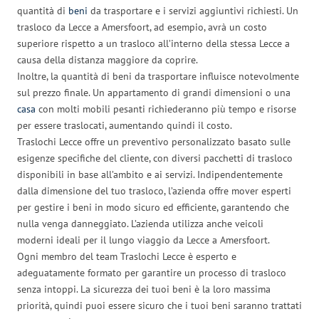
quantità di
beni
da trasportare e i servizi aggiuntivi richiesti. Un
trasloco da Lecce a Amersfoort, ad esempio, avrà un costo
superiore rispetto a un trasloco all’interno della stessa Lecce a
causa della distanza maggiore da coprire.
Inoltre, la quantità di beni da trasportare influisce notevolmente
sul prezzo finale. Un appartamento di grandi dimensioni o una
casa
con molti mobili pesanti richiederanno più tempo e risorse
per essere traslocati, aumentando quindi il costo.
Traslochi Lecce offre un preventivo personalizzato basato sulle
esigenze specifiche del cliente, con diversi pacchetti di trasloco
disponibili in base all’ambito e ai servizi. Indipendentemente
dalla dimensione del tuo trasloco, l’azienda offre mover esperti
per gestire i beni in modo sicuro ed efficiente, garantendo che
nulla venga danneggiato. L’azienda utilizza anche veicoli
moderni ideali per il lungo viaggio da Lecce a Amersfoort.
Ogni membro del team Traslochi Lecce è esperto e
adeguatamente formato per garantire un processo di trasloco
senza intoppi. La sicurezza dei tuoi beni è la loro massima
priorità, quindi puoi essere sicuro che i tuoi beni saranno trattati