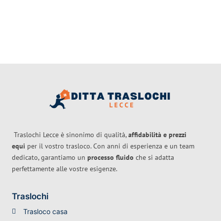
Traslochi Lecce è sinonimo di qualità,
affidabilità e prezzi
equi
per il vostro trasloco. Con anni di esperienza e un team
dedicato, garantiamo un
processo fluido
che si adatta
perfettamente alle vostre esigenze.
Traslochi
Trasloco casa