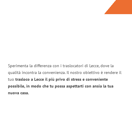
Sperimenta la differenza con i traslocatori di Lecce, dove la
qualità incontra la convenienza. Il nostro obiettivo è rendere il
tuo
trasloco a Lecce il più privo di stress e conveniente
possibile, in modo che tu possa aspettarti con ansia la tua
nuova casa.