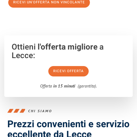
RICEVI UN'OFFERTA NON VINCOLANTE
100% non vincolante – Risposta garantita entro 15 minuti.
Ottieni
l'offerta migliore
a
Lecce:
RICEVI OFFERTA
Offerta
in 15 minuti
(garantita).
CHI SIAMO
Prezzi convenienti e servizio
eccellente da Lecce