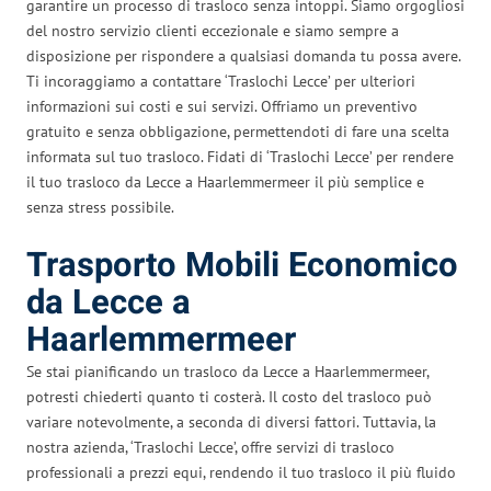
garantire un processo di trasloco senza intoppi. Siamo orgogliosi
del nostro servizio clienti eccezionale e siamo sempre a
disposizione per rispondere a qualsiasi domanda tu possa avere.
Ti incoraggiamo a contattare ‘Traslochi Lecce’ per ulteriori
informazioni sui costi e sui servizi. Offriamo un preventivo
gratuito e senza obbligazione, permettendoti di fare una scelta
informata sul tuo trasloco. Fidati di ‘Traslochi Lecce’ per rendere
il tuo trasloco da Lecce a Haarlemmermeer il più semplice e
senza stress possibile.
Trasporto Mobili Economico
da Lecce a
Haarlemmermeer
Se stai pianificando un trasloco da Lecce a Haarlemmermeer,
potresti chiederti quanto ti costerà. Il costo del trasloco può
variare notevolmente, a seconda di diversi fattori. Tuttavia, la
nostra azienda, ‘Traslochi Lecce’, offre servizi di trasloco
professionali a prezzi equi, rendendo il tuo trasloco il più fluido