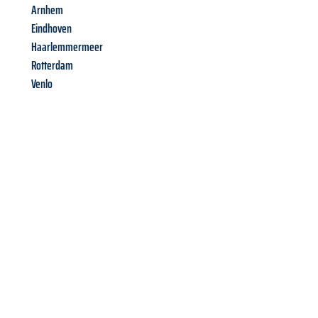
Arnhem
Eindhoven
Haarlemmermeer
Rotterdam
Venlo
Richiedi ora la tua
offerta
al
miglior
prezzo !
Inviateci adesso la vostra richiesta non vincolante e
assicuratevi la vostra
offerta di trasloco per le vostre esigenze
a Lecce
al miglior prezzo! Approfitta dell’occasione per
un
trasloco senza stress
e con il massimo comfort: