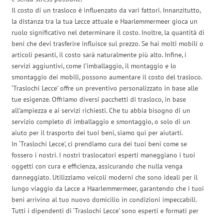
Il costo di un trasloco è influenzato da vari fattori. Innanzitutto,
la distanza tra la tua Lecce attuale e Haarlemmermeer gioca un
ruolo significativo nel determinare il costo. Inoltre, la quantità di
beni che devi trasferire influisce sul prezzo. Se hai molti mobili o
articoli pesanti, il costo sarà naturalmente più alto. Infine, i
servizi aggiuntivi, come l’imballaggio, il montaggio e lo
smontaggio dei mobili, possono aumentare il costo del trasloco.
‘Traslochi Lecce’ offre un preventivo personalizzato in base alle
tue esigenze. Offriamo diversi pacchetti di trasloco, in base
all’ampiezza e ai servizi richiesti. Che tu abbia bisogno di un
servizio completo di imballaggio e smontaggio, o solo di un
aiuto per il trasporto dei tuoi beni, siamo qui per aiutarti.
In ‘Traslochi Lecce’, ci prendiamo cura dei tuoi beni come se
fossero i nostri. I nostri traslocatori esperti maneggiano i tuoi
oggetti con cura e efficienza, assicurando che nulla venga
danneggiato. Utilizziamo veicoli moderni che sono ideali per il
lungo viaggio da Lecce a Haarlemmermeer, garantendo che i tuoi
beni arrivino al tuo nuovo domicilio in condizioni impeccabili.
Tutti i dipendenti di ‘Traslochi Lecce’ sono esperti e formati per