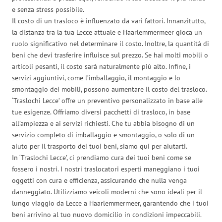
e senza stress possibile.
Il costo di un trasloco è influenzato da vari fattori. Innanzitutto,
la distanza tra la tua Lecce attuale e Haarlemmermeer gioca un
ruolo significativo nel determinare il costo. Inoltre, la quantità di
beni che devi trasferire influisce sul prezzo. Se hai molti mobili o
articoli pesanti, il costo sarà naturalmente più alto. Infine, i
servizi aggiuntivi, come l’imballaggio, il montaggio e lo
smontaggio dei mobili, possono aumentare il costo del trasloco.
‘Traslochi Lecce’ offre un preventivo personalizzato in base alle
tue esigenze. Offriamo diversi pacchetti di trasloco, in base
all’ampiezza e ai servizi richiesti. Che tu abbia bisogno di un
servizio completo di imballaggio e smontaggio, o solo di un
aiuto per il trasporto dei tuoi beni, siamo qui per aiutarti.
In ‘Traslochi Lecce’, ci prendiamo cura dei tuoi beni come se
fossero i nostri. I nostri traslocatori esperti maneggiano i tuoi
oggetti con cura e efficienza, assicurando che nulla venga
danneggiato. Utilizziamo veicoli moderni che sono ideali per il
lungo viaggio da Lecce a Haarlemmermeer, garantendo che i tuoi
beni arrivino al tuo nuovo domicilio in condizioni impeccabili.