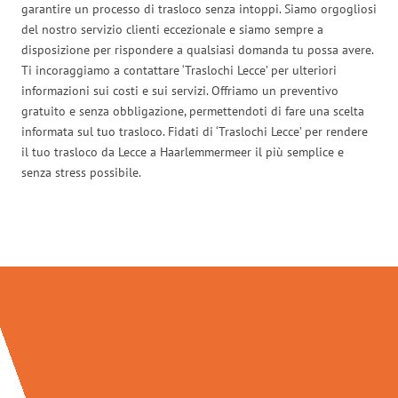
garantire un processo di trasloco senza intoppi. Siamo orgogliosi
del nostro servizio clienti eccezionale e siamo sempre a
disposizione per rispondere a qualsiasi domanda tu possa avere.
Ti incoraggiamo a contattare ‘Traslochi Lecce’ per ulteriori
informazioni sui costi e sui servizi. Offriamo un preventivo
gratuito e senza obbligazione, permettendoti di fare una scelta
informata sul tuo trasloco. Fidati di ‘Traslochi Lecce’ per rendere
il tuo trasloco da Lecce a Haarlemmermeer il più semplice e
senza stress possibile.
Traslochi Lecce in numeri: