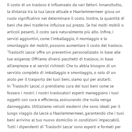
Il costo di un trasloco è influenzato da vari fattori. Innanzitutto,
la distanza tra la tua Lecce attuale e Haarlemmermeer gioca un
ruolo significativo nel determinare il costo. Inoltre, la quantità di
beni che devi trasferire influisce sul prezzo. Se hai molti mobili o
articoli pesanti, il costo sarà naturalmente più alto. Infine, i
servizi aggiuntivi, come l’imballaggio, il montaggio e lo
smontaggio dei mobili, possono aumentare il costo del trasloco.
‘Traslochi Lecce’ offre un preventivo personalizzato in base alle
tue esigenze. Offriamo diversi pacchetti di trasloco, in base
all’ampiezza e ai servizi richiesti. Che tu abbia bisogno di un
servizio completo di imballaggio e smontaggio, o solo di un
aiuto per il trasporto dei tuoi beni, siamo qui per aiutarti.
In ‘Traslochi Lecce’, ci prendiamo cura dei tuoi beni come se
fossero i nostri. I nostri traslocatori esperti maneggiano i tuoi
oggetti con cura e efficienza, assicurando che nulla venga
danneggiato. Utilizziamo veicoli moderni che sono ideali per il
lungo viaggio da Lecce a Haarlemmermeer, garantendo che i tuoi
beni arrivino al tuo nuovo domicilio in condizioni impeccabili.
Tutti i dipendenti di ‘Traslochi Lecce’ sono esperti e formati per