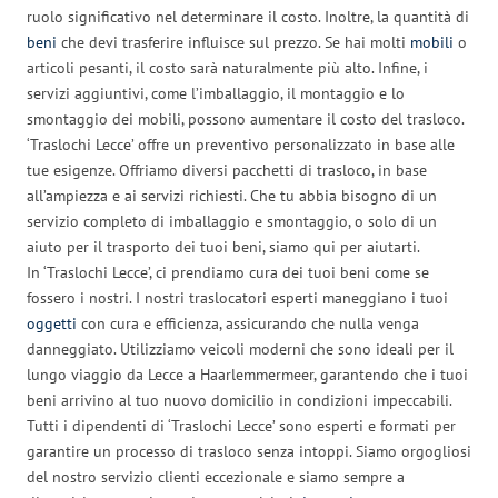
ruolo significativo nel determinare il costo. Inoltre, la quantità di
beni
che devi trasferire influisce sul prezzo. Se hai molti
mobili
o
articoli pesanti, il costo sarà naturalmente più alto. Infine, i
servizi aggiuntivi, come l’imballaggio, il montaggio e lo
smontaggio dei mobili, possono aumentare il costo del trasloco.
‘Traslochi Lecce’ offre un preventivo personalizzato in base alle
tue esigenze. Offriamo diversi pacchetti di trasloco, in base
all’ampiezza e ai servizi richiesti. Che tu abbia bisogno di un
servizio completo di imballaggio e smontaggio, o solo di un
aiuto per il trasporto dei tuoi beni, siamo qui per aiutarti.
In ‘Traslochi Lecce’, ci prendiamo cura dei tuoi beni come se
fossero i nostri. I nostri traslocatori esperti maneggiano i tuoi
oggetti
con cura e efficienza, assicurando che nulla venga
danneggiato. Utilizziamo veicoli moderni che sono ideali per il
lungo viaggio da Lecce a Haarlemmermeer, garantendo che i tuoi
beni arrivino al tuo nuovo domicilio in condizioni impeccabili.
Tutti i dipendenti di ‘Traslochi Lecce’ sono esperti e formati per
garantire un processo di trasloco senza intoppi. Siamo orgogliosi
del nostro servizio clienti eccezionale e siamo sempre a