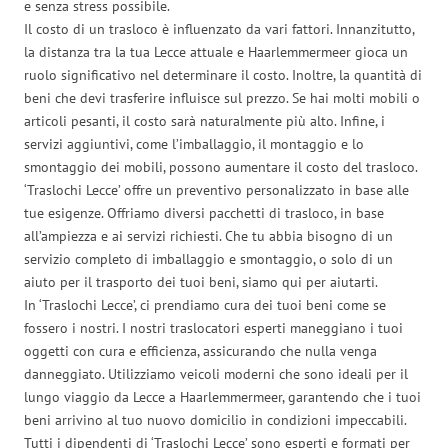
e senza stress possibile.
Il costo di un trasloco è influenzato da vari fattori. Innanzitutto,
la distanza tra la tua Lecce attuale e Haarlemmermeer gioca un
ruolo significativo nel determinare il costo. Inoltre, la quantità di
beni che devi trasferire influisce sul prezzo. Se hai molti mobili o
articoli pesanti, il costo sarà naturalmente più alto. Infine, i
servizi aggiuntivi, come l’imballaggio, il montaggio e lo
smontaggio dei mobili, possono aumentare il costo del trasloco.
‘Traslochi Lecce’ offre un preventivo personalizzato in base alle
tue esigenze. Offriamo diversi pacchetti di trasloco, in base
all’ampiezza e ai servizi richiesti. Che tu abbia bisogno di un
servizio completo di imballaggio e smontaggio, o solo di un
aiuto per il trasporto dei tuoi beni, siamo qui per aiutarti.
In ‘Traslochi Lecce’, ci prendiamo cura dei tuoi beni come se
fossero i nostri. I nostri traslocatori esperti maneggiano i tuoi
oggetti con cura e efficienza, assicurando che nulla venga
danneggiato. Utilizziamo veicoli moderni che sono ideali per il
lungo viaggio da Lecce a Haarlemmermeer, garantendo che i tuoi
beni arrivino al tuo nuovo domicilio in condizioni impeccabili.
Tutti i dipendenti di ‘Traslochi Lecce’ sono esperti e formati per