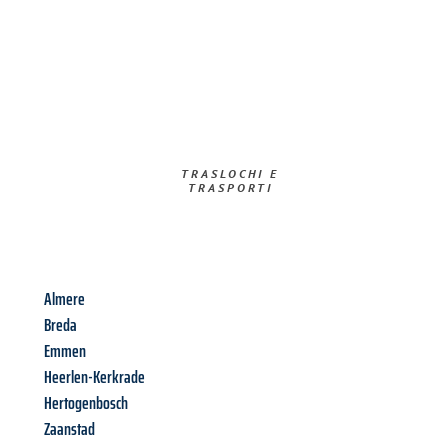
TRASLOCHI E
TRASPORTI​
Almere
Breda
Emmen
Heerlen-Kerkrade
Hertogenbosch
Zaanstad