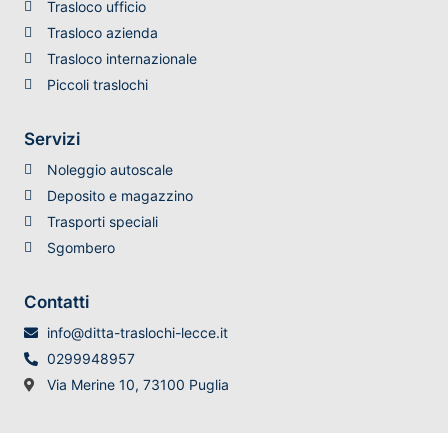
Trasloco ufficio
Trasloco azienda
Trasloco internazionale
Piccoli traslochi
Servizi
Noleggio autoscale
Deposito e magazzino
Trasporti speciali
Sgombero
Contatti
info@ditta-traslochi-lecce.it
0299948957
Via Merine 10, 73100 Puglia