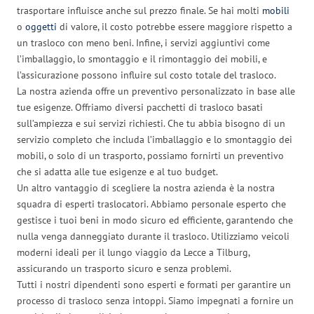
trasportare influisce anche sul prezzo finale. Se hai molti
mobili
o
oggetti
di valore, il costo potrebbe essere maggiore rispetto a
un trasloco con meno beni. Infine, i servizi aggiuntivi come
l’imballaggio, lo smontaggio e il rimontaggio dei mobili, e
l’assicurazione possono influire sul costo totale del trasloco.
La nostra azienda offre un preventivo personalizzato in base alle
tue esigenze. Offriamo diversi pacchetti di trasloco basati
sull’ampiezza e sui servizi richiesti. Che tu abbia bisogno di un
servizio completo che includa l’imballaggio e lo smontaggio dei
mobili, o solo di un trasporto, possiamo fornirti un preventivo
che si adatta alle tue esigenze e al tuo budget.
Un altro vantaggio di scegliere la nostra azienda è la nostra
squadra di esperti traslocatori. Abbiamo personale esperto che
gestisce i tuoi beni in modo sicuro ed efficiente, garantendo che
nulla venga danneggiato durante il trasloco. Utilizziamo veicoli
moderni ideali per il lungo viaggio da Lecce a Tilburg,
assicurando un trasporto sicuro e senza problemi.
Tutti i nostri dipendenti sono esperti e formati per garantire un
processo di trasloco senza intoppi. Siamo impegnati a fornire un