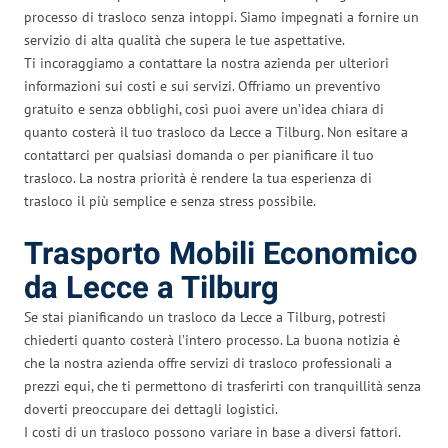
processo di trasloco senza intoppi. Siamo impegnati a fornire un
servizio di alta qualità che supera le tue aspettative.
Ti incoraggiamo a contattare la nostra azienda per ulteriori
informazioni sui costi e sui servizi. Offriamo un preventivo
gratuito e senza obblighi, così puoi avere un’idea chiara di
quanto costerà il tuo trasloco da Lecce a Tilburg. Non esitare a
contattarci per qualsiasi domanda o per pianificare il tuo
trasloco. La nostra priorità è rendere la tua esperienza di
trasloco il più semplice e senza stress possibile.
Trasporto Mobili Economico
da Lecce a Tilburg
Se stai pianificando un trasloco da Lecce a Tilburg, potresti
chiederti quanto costerà l’intero processo. La buona notizia è
che la nostra azienda offre servizi di trasloco professionali a
prezzi equi, che ti permettono di trasferirti con tranquillità senza
doverti preoccupare dei dettagli logistici.
I costi di un trasloco possono variare in base a diversi fattori.