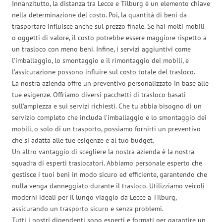
Innanzitutto, la distanza tra Lecce e Tilburg è un elemento chiave
nella determinazione del costo. Poi, la quantità di beni da
trasportare influisce anche sul prezzo finale. Se hai molti mobili
o oggetti di valore, il costo potrebbe essere maggiore rispetto a
un trasloco con meno beni. Infine, i servizi aggiuntivi come
l’imballaggio, lo smontaggio e il rimontaggio dei mobili, e
l’assicurazione possono influire sul costo totale del trasloco.
La nostra azienda offre un preventivo personalizzato in base alle
tue esigenze. Offriamo diversi pacchetti di trasloco basati
sull’ampiezza e sui servizi richiesti. Che tu abbia bisogno di un
servizio completo che includa l’imballaggio e lo smontaggio dei
mobili, o solo di un trasporto, possiamo fornirti un preventivo
che si adatta alle tue esigenze e al tuo budget.
Un altro vantaggio di scegliere la nostra azienda è la nostra
squadra di esperti traslocatori. Abbiamo personale esperto che
gestisce i tuoi beni in modo sicuro ed efficiente, garantendo che
nulla venga danneggiato durante il trasloco. Utilizziamo veicoli
moderni ideali per il lungo viaggio da Lecce a Tilburg,
assicurando un trasporto sicuro e senza problemi.
Tutti i nostri dipendenti sono esperti e formati per garantire un