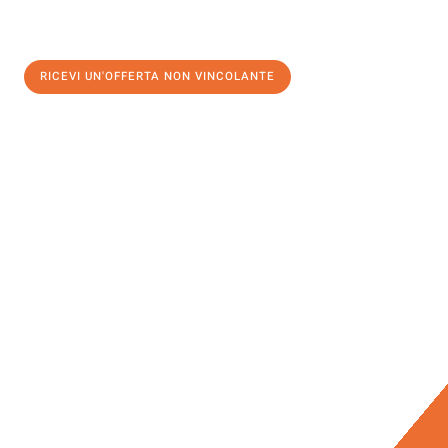
RICEVI UN'OFFERTA NON VINCOLANTE