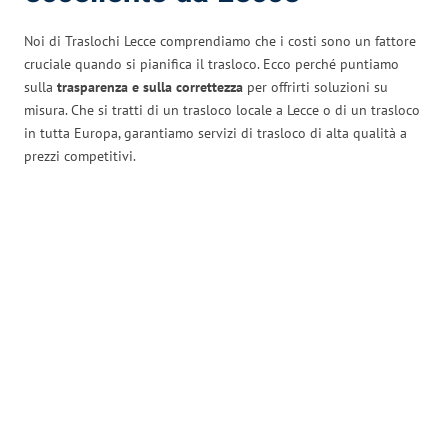
Noi di Traslochi Lecce comprendiamo che i costi sono un fattore
cruciale quando si pianifica il trasloco. Ecco perché puntiamo
sulla
trasparenza e sulla correttezza
per offrirti soluzioni su
misura. Che si tratti di un trasloco locale a Lecce o di un trasloco
in tutta Europa, garantiamo servizi di trasloco di alta qualità a
prezzi competitivi.