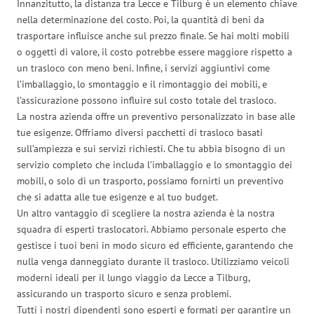
Innanzitutto, la distanza tra Lecce e Tilburg è un elemento chiave
nella determinazione del costo. Poi, la quantità di beni da
trasportare influisce anche sul prezzo finale. Se hai molti mobili
o oggetti di valore, il costo potrebbe essere maggiore rispetto a
un trasloco con meno beni. Infine, i servizi aggiuntivi come
l’imballaggio, lo smontaggio e il rimontaggio dei mobili, e
l’assicurazione possono influire sul costo totale del trasloco.
La nostra azienda offre un preventivo personalizzato in base alle
tue esigenze. Offriamo diversi pacchetti di trasloco basati
sull’ampiezza e sui servizi richiesti. Che tu abbia bisogno di un
servizio completo che includa l’imballaggio e lo smontaggio dei
mobili, o solo di un trasporto, possiamo fornirti un preventivo
che si adatta alle tue esigenze e al tuo budget.
Un altro vantaggio di scegliere la nostra azienda è la nostra
squadra di esperti traslocatori. Abbiamo personale esperto che
gestisce i tuoi beni in modo sicuro ed efficiente, garantendo che
nulla venga danneggiato durante il trasloco. Utilizziamo veicoli
moderni ideali per il lungo viaggio da Lecce a Tilburg,
assicurando un trasporto sicuro e senza problemi.
Tutti i nostri dipendenti sono esperti e formati per garantire un