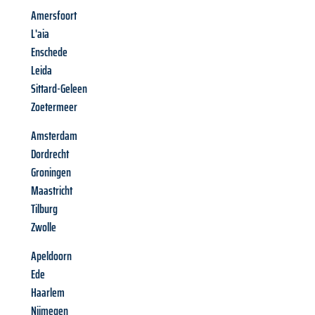
Amersfoort
L'aia
Enschede
Leida
Sittard-Geleen
Zoetermeer
Amsterdam
Dordrecht
Groningen
Maastricht
Tilburg
Zwolle
Apeldoorn
Ede
Haarlem
Nijmegen