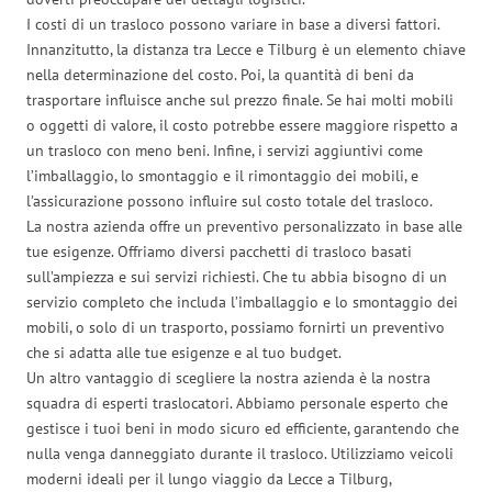
I costi di un trasloco possono variare in base a diversi fattori.
Innanzitutto, la distanza tra Lecce e Tilburg è un elemento chiave
nella determinazione del costo. Poi, la quantità di beni da
trasportare influisce anche sul prezzo finale. Se hai molti mobili
o oggetti di valore, il costo potrebbe essere maggiore rispetto a
un trasloco con meno beni. Infine, i servizi aggiuntivi come
l’imballaggio, lo smontaggio e il rimontaggio dei mobili, e
l’assicurazione possono influire sul costo totale del trasloco.
La nostra azienda offre un preventivo personalizzato in base alle
tue esigenze. Offriamo diversi pacchetti di trasloco basati
sull’ampiezza e sui servizi richiesti. Che tu abbia bisogno di un
servizio completo che includa l’imballaggio e lo smontaggio dei
mobili, o solo di un trasporto, possiamo fornirti un preventivo
che si adatta alle tue esigenze e al tuo budget.
Un altro vantaggio di scegliere la nostra azienda è la nostra
squadra di esperti traslocatori. Abbiamo personale esperto che
gestisce i tuoi beni in modo sicuro ed efficiente, garantendo che
nulla venga danneggiato durante il trasloco. Utilizziamo veicoli
moderni ideali per il lungo viaggio da Lecce a Tilburg,