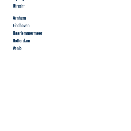
Utrecht
Arnhem
Eindhoven
Haarlemmermeer
Rotterdam
Venlo
Richiedi ora la tua
offerta
al
miglior
prezzo !
Inviateci adesso la vostra richiesta non vincolante e
assicuratevi la vostra
offerta di trasloco per le vostre esigenze