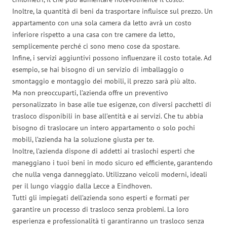
Inoltre, la quantità di beni da trasportare influisce sul prezzo. Un
appartamento con una sola camera da letto avrà un costo
inferiore rispetto a una casa con tre camere da letto,
semplicemente perché ci sono meno cose da spostare.
Infine, i servizi aggiuntivi possono influenzare il costo totale. Ad
esempio, se hai bisogno di un servizio di imballaggio o
smontaggio e montaggio dei mobili, il prezzo sarà più alto.
Ma non preoccuparti, l’azienda offre un preventivo
personalizzato in base alle tue esigenze, con diversi pacchetti di
trasloco disponibili in base all’entità e ai servizi. Che tu abbia
bisogno di traslocare un intero appartamento o solo pochi
mobili, l’azienda ha la soluzione giusta per te.
Inoltre, l’azienda dispone di addetti ai traslochi esperti che
maneggiano i tuoi beni in modo sicuro ed efficiente, garantendo
che nulla venga danneggiato. Utilizzano veicoli moderni, ideali
per il lungo viaggio dalla Lecce a Eindhoven.
Tutti gli impiegati dell’azienda sono esperti e formati per
garantire un processo di trasloco senza problemi. La loro
esperienza e professionalità ti garantiranno un trasloco senza