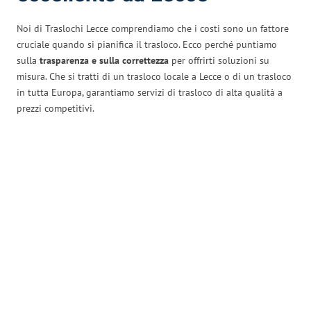
Noi di Traslochi Lecce comprendiamo che i costi sono un fattore
cruciale quando si pianifica il trasloco. Ecco perché puntiamo
sulla
trasparenza e sulla correttezza
per offrirti soluzioni su
misura. Che si tratti di un trasloco locale a Lecce o di un trasloco
in tutta Europa, garantiamo servizi di trasloco di alta qualità a
prezzi competitivi.