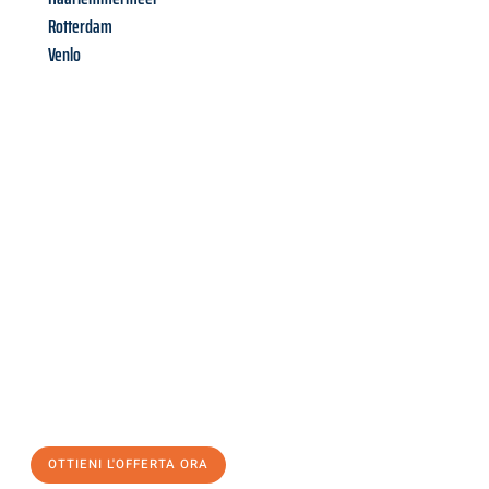
Rotterdam
Venlo
Richiedi ora la tua
offerta
al
miglior
prezzo !
Inviateci adesso la vostra richiesta non vincolante e
assicuratevi la vostra
offerta di trasloco per le vostre esigenze
a Lecce
al miglior prezzo! Approfitta dell’occasione per
un
trasloco senza stress
e con il massimo comfort:
OTTIENI L'OFFERTA ORA