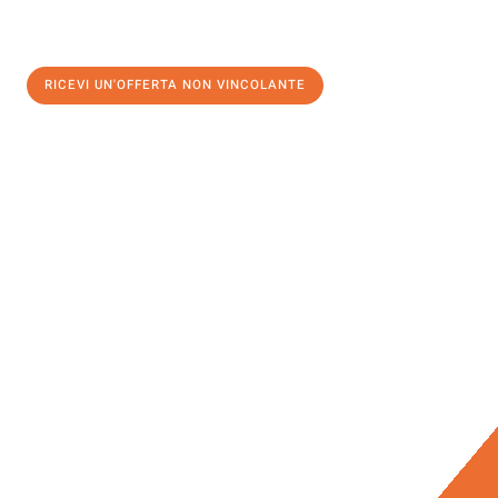
RICEVI UN'OFFERTA NON VINCOLANTE