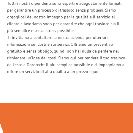
Tutti i nostri dipendenti sono esperti e adeguatamente formati
per garantire un processo di trasloco senza problemi. Siamo
orgogliosi del nostro impegno per la qualità e il servizio al
cliente e lavoriamo sodo per garantire che ogni trasloco sia il
più semplice e senza stress possibile.
Ti invitiamo a contattare la nostra azienda per ulteriori
informazioni sui costi e sui servizi. Offriamo un preventivo
gratuito e senza obbligo, quindi non hai nulla da perdere nel
richiedere un’idea dei costi. Siamo qui per rendere il tuo trasloco
da Lecce a Dordrecht il più semplice possibile e ci impegniamo a
offrire un servizio di alta qualità a un prezzo equo.
Traslochi Lecce in numeri: