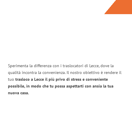
Sperimenta la differenza con i traslocatori di Lecce, dove la
qualità incontra la convenienza. Il nostro obiettivo è rendere il
tuo
trasloco a Lecce il più privo di stress e conveniente
possibile, in modo che tu possa aspettarti con ansia la tua
nuova casa.