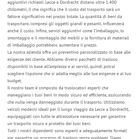
aggiuntivi richiesti. Lecce e Dordrecht distano oltre 1.400
chilometri, il che significa che il costo del trasporto sarà un
fattore significativo nel prezzo totale. La quantità di beni da
trasportare, compresi gli oggetti grandi e pesanti, influenzerà
anche il costo. Infine, servizi aggiuntivi come l’imballaggio, lo
smontaggio e il montaggio dei mobili o la fornitura di materiali
di imballaggio potrebbero aumentare il prezzo.
La nostra azienda offre un preventivo personalizzato in base alle
esigenze del cliente. Abbiamo diversi pacchetti di trasloco
disponibili in base all’ampiezza e ai servizi, quindi potrai
scegliere l’opzione che si adatta meglio alle tue esigenze e al tuo
budget.
Il nostro team è composto da traslocatori esperti che
maneggiano i tuoi beni in modo sicuro ed efficiente, assicurando
che nulla venga danneggiato durante il trasporto. Utilizziamo
veicoli moderni ideali per il lungo viaggio da Lecce a Dordrecht,
equipaggiati con tutte le attrezzature necessarie per garantire
un trasporto sicuro e protetto dei tuoi beni.
Tutti i nostri dipendenti sono esperti e adeguatamente formati
per garantire un processo di trasloco senza problemi. Siamo