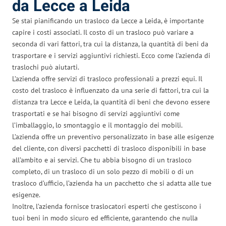
da Lecce a Leida
Se stai pianificando un trasloco da Lecce a Leida, è importante
capire i costi associati. Il costo di un trasloco può variare a
seconda di vari fattori, tra cui la distanza, la quantità di beni da
trasportare e i servizi aggiuntivi richiesti. Ecco come l’azienda di
traslochi può aiutarti.
L’azienda offre servizi di trasloco professionali a prezzi equi. Il
costo del trasloco è influenzato da una serie di fattori, tra cui la
distanza tra Lecce e Leida, la quantità di beni che devono essere
trasportati e se hai bisogno di servizi aggiuntivi come
l’imballaggio, lo smontaggio e il montaggio dei mobili.
L’azienda offre un preventivo personalizzato in base alle esigenze
del cliente, con diversi pacchetti di trasloco disponibili in base
all’ambito e ai servizi. Che tu abbia bisogno di un trasloco
completo, di un trasloco di un solo pezzo di mobili o di un
trasloco d’ufficio, l’azienda ha un pacchetto che si adatta alle tue
esigenze.
Inoltre, l’azienda fornisce traslocatori esperti che gestiscono i
tuoi beni in modo sicuro ed efficiente, garantendo che nulla