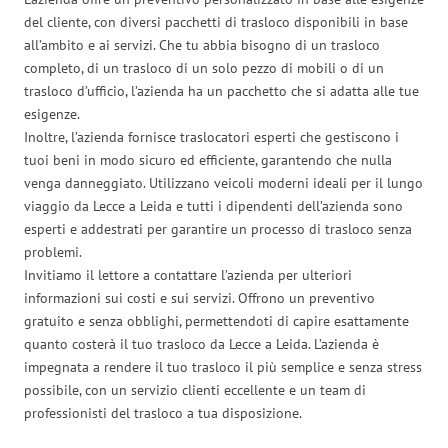
del cliente, con diversi pacchetti di trasloco disponibili in base
all’ambito e ai servizi. Che tu abbia bisogno di un trasloco
completo, di un trasloco di un solo pezzo di mobili o di un
trasloco d’ufficio, l’azienda ha un pacchetto che si adatta alle tue
esigenze.
Inoltre, l’azienda fornisce traslocatori esperti che gestiscono i
tuoi beni in modo sicuro ed efficiente, garantendo che nulla
venga danneggiato. Utilizzano veicoli moderni ideali per il lungo
viaggio da Lecce a Leida e tutti i dipendenti dell’azienda sono
esperti e addestrati per garantire un processo di trasloco senza
problemi.
Invitiamo il lettore a contattare l’azienda per ulteriori
informazioni sui costi e sui servizi. Offrono un preventivo
gratuito e senza obblighi, permettendoti di capire esattamente
quanto costerà il tuo trasloco da Lecce a Leida. L’azienda è
impegnata a rendere il tuo trasloco il più semplice e senza stress
possibile, con un servizio clienti eccellente e un team di
professionisti del trasloco a tua disposizione.