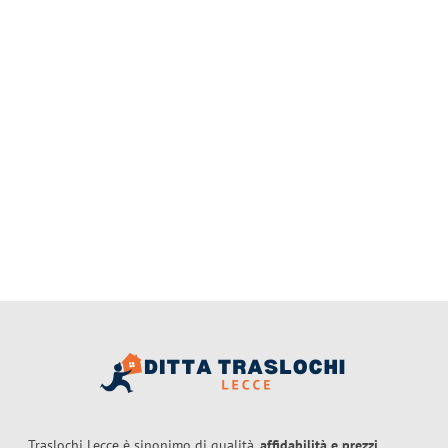
Traslochi Lecce è sinonimo di qualità,
affidabilità e prezzi