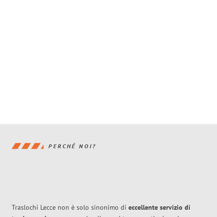
PERCHÉ NOI?
Traslochi Lecce non è solo sinonimo di
eccellente
servizio di