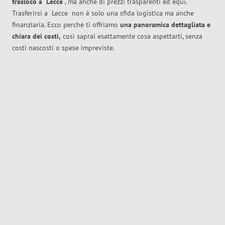
trasloco
a
Lecce
, ma anche di prezzi trasparenti ed equi.
Trasferirsi a
Lecce
non è solo una sfida logistica ma anche
finanziaria. Ecco perché ti offriamo
una panoramica dettagliata e
chiara dei costi,
così saprai esattamente cosa aspettarti, senza
costi nascosti o spese impreviste.