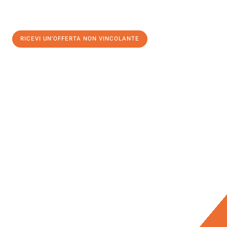
RICEVI UN'OFFERTA NON VINCOLANTE