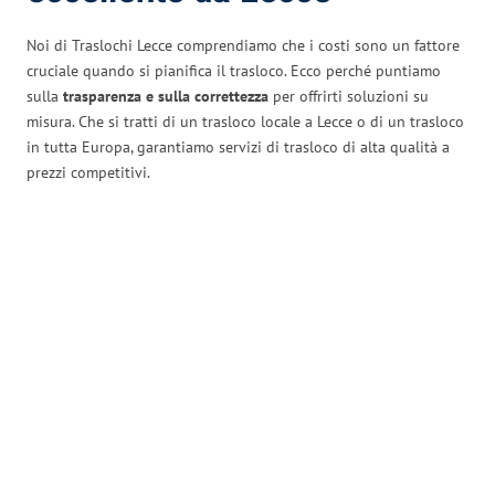
Noi di Traslochi Lecce comprendiamo che i costi sono un fattore
cruciale quando si pianifica il trasloco. Ecco perché puntiamo
sulla
trasparenza e sulla correttezza
per offrirti soluzioni su
misura. Che si tratti di un trasloco locale a Lecce o di un trasloco
in tutta Europa, garantiamo servizi di trasloco di alta qualità a
prezzi competitivi.