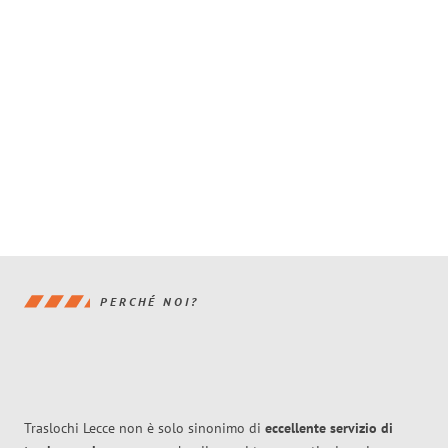
PERCHÉ NOI?
Traslochi Lecce non è solo sinonimo di
eccellente
servizio di