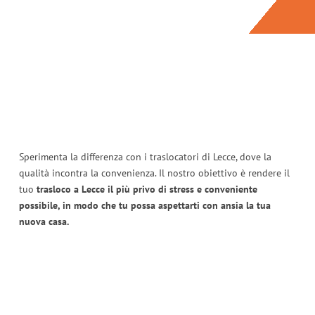
Sperimenta la differenza con i traslocatori di Lecce, dove la
qualità incontra la convenienza. Il nostro obiettivo è rendere il
tuo
trasloco a Lecce il più privo di stress e conveniente
possibile, in modo che tu possa aspettarti con ansia la tua
nuova casa.