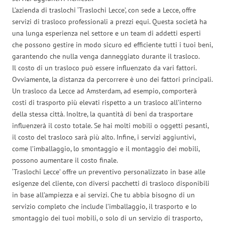
L’azienda di traslochi ‘Traslochi Lecce’, con sede a Lecce, offre
servizi di trasloco professionali a prezzi equi. Questa società ha
una lunga esperienza nel settore e un team di addetti esperti
che possono gestire in modo sicuro ed efficiente tutti i tuoi beni,
garantendo che nulla venga danneggiato durante il trasloco.
Il costo di un trasloco può essere influenzato da vari fattori.
Ovviamente, la distanza da percorrere è uno dei fattori principali.
Un trasloco da Lecce ad Amsterdam, ad esempio, comporterà
costi di trasporto più elevati rispetto a un trasloco all’interno
della stessa città. Inoltre, la quantità di beni da trasportare
influenzerà il costo totale. Se hai molti mobili o oggetti pesanti,
il costo del trasloco sarà più alto. Infine, i servizi aggiuntivi,
come l’imballaggio, lo smontaggio e il montaggio dei mobili,
possono aumentare il costo finale.
‘Traslochi Lecce’ offre un preventivo personalizzato in base alle
esigenze del cliente, con diversi pacchetti di trasloco disponibili
in base all’ampiezza e ai servizi. Che tu abbia bisogno di un
servizio completo che include l’imballaggio, il trasporto e lo
smontaggio dei tuoi mobili, o solo di un servizio di trasporto,