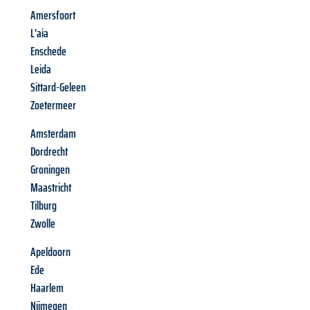
Amersfoort
L'aia
Enschede
Leida
Sittard-Geleen
Zoetermeer
Amsterdam
Dordrecht
Groningen
Maastricht
Tilburg
Zwolle
Apeldoorn
Ede
Haarlem
Nijmegen