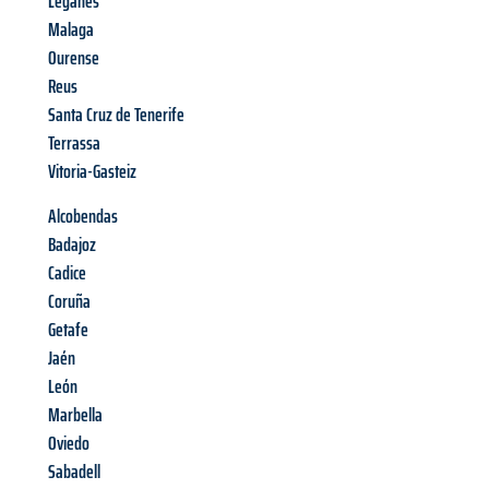
Leganés
Malaga
Ourense
Reus
Santa Cruz de Tenerife
Terrassa
Vitoria-Gasteiz
Alcobendas
Badajoz
Cadice
Coruña
Getafe
Jaén
León
Marbella
Oviedo
Sabadell