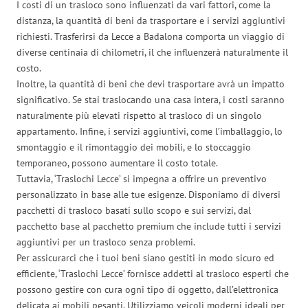
I costi di un trasloco sono influenzati da vari fattori, come la
distanza, la quantità di beni da trasportare e i servizi aggiuntivi
richiesti. Trasferirsi da Lecce a Badalona comporta un viaggio di
diverse centinaia di chilometri, il che influenzerà naturalmente il
costo.
Inoltre, la quantità di beni che devi trasportare avrà un impatto
significativo. Se stai traslocando una casa intera, i costi saranno
naturalmente più elevati rispetto al trasloco di un singolo
appartamento. Infine, i servizi aggiuntivi, come l’imballaggio, lo
smontaggio e il rimontaggio dei mobili, e lo stoccaggio
temporaneo, possono aumentare il costo totale.
Tuttavia, ‘Traslochi Lecce’ si impegna a offrire un preventivo
personalizzato in base alle tue esigenze. Disponiamo di diversi
pacchetti di trasloco basati sullo scopo e sui servizi, dal
pacchetto base al pacchetto premium che include tutti i servizi
aggiuntivi per un trasloco senza problemi.
Per assicurarci che i tuoi beni siano gestiti in modo sicuro ed
efficiente, ‘Traslochi Lecce’ fornisce addetti al trasloco esperti che
possono gestire con cura ogni tipo di oggetto, dall’elettronica
delicata ai mobili pesanti. Utilizziamo veicoli moderni ideali per