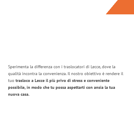
Sperimenta la differenza con i traslocatori di Lecce, dove la
qualità incontra la convenienza. Il nostro obiettivo è rendere il
tuo
trasloco a Lecce il più privo di stress e conveniente
possibile, in modo che tu possa aspettarti con ansia la tua
nuova casa.