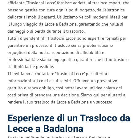
efficiente, ‘Traslochi Lecce’ fornisce addetti al trasloco esperti che
possono gestire con cura ogni tipo di oggetto, dall’elettronica
delicata ai mobili pesanti. Utilizziamo veicoli moderni ideali per
il lungo viaggio da Lecce a Badalona, garantendo che nulla si
danneggi o si perda durante il trasporto.
Tutti i dipendenti di ‘Traslochi Lecce’ sono esperti e formati per
garantire un processo di trasloco senza problemi. Siamo
orgogliosi della nostra reputazione di affidabilità e
professionalità e siamo impegnati a garantire che il tuo trasloco
sia il più facile possibile.
Ti invitiamo a contattare ‘Traslochi Lecce’ per ulteriori
informazioni sui costi e sui servizi. Offriamo un preventivo
gratuito e senza obbligo, così potrai avere un’idea chiara dei
costi prima di prendere una decisione. Siamo qui per aiutarti a
rendere il tuo trasloco da Lecce a Badalona un successo.
Esperienze di un Trasloco da
Lecce a Badalona
Se stai pianificando un trasloco da Lecce a Badalona, è