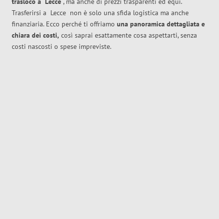
trasloco
a
Lecce
, ma anche di prezzi trasparenti ed equi.
Trasferirsi a
Lecce
non è solo una sfida logistica ma anche
finanziaria. Ecco perché ti offriamo
una panoramica dettagliata e
chiara dei costi,
così saprai esattamente cosa aspettarti, senza
costi nascosti o spese impreviste.