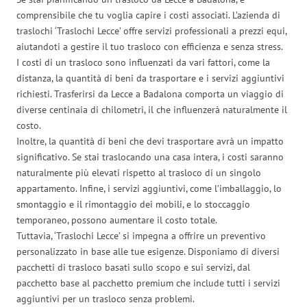
comprensibile che tu voglia capire i costi associati. L’azienda di
traslochi ‘Traslochi Lecce’ offre servizi professionali a prezzi equi,
aiutandoti a gestire il tuo trasloco con efficienza e senza stress.
I costi di un trasloco sono influenzati da vari fattori, come la
distanza, la quantità di beni da trasportare e i servizi aggiuntivi
richiesti. Trasferirsi da Lecce a Badalona comporta un viaggio di
diverse centinaia di chilometri, il che influenzerà naturalmente il
costo.
Inoltre, la quantità di beni che devi trasportare avrà un impatto
significativo. Se stai traslocando una casa intera, i costi saranno
naturalmente più elevati rispetto al trasloco di un singolo
appartamento. Infine, i servizi aggiuntivi, come l’imballaggio, lo
smontaggio e il rimontaggio dei mobili, e lo stoccaggio
temporaneo, possono aumentare il costo totale.
Tuttavia, ‘Traslochi Lecce’ si impegna a offrire un preventivo
personalizzato in base alle tue esigenze. Disponiamo di diversi
pacchetti di trasloco basati sullo scopo e sui servizi, dal
pacchetto base al pacchetto premium che include tutti i servizi
aggiuntivi per un trasloco senza problemi.