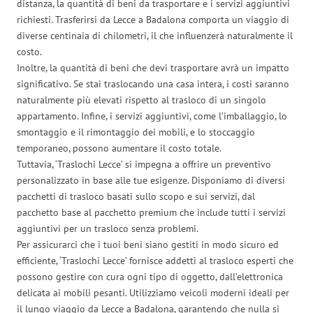
distanza, la quantità di beni da trasportare e i servizi aggiuntivi
richiesti. Trasferirsi da Lecce a Badalona comporta un viaggio di
diverse centinaia di chilometri, il che influenzerà naturalmente il
costo.
Inoltre, la quantità di beni che devi trasportare avrà un impatto
significativo. Se stai traslocando una casa intera, i costi saranno
naturalmente più elevati rispetto al trasloco di un singolo
appartamento. Infine, i servizi aggiuntivi, come l’imballaggio, lo
smontaggio e il rimontaggio dei mobili, e lo stoccaggio
temporaneo, possono aumentare il costo totale.
Tuttavia, ‘Traslochi Lecce’ si impegna a offrire un preventivo
personalizzato in base alle tue esigenze. Disponiamo di diversi
pacchetti di trasloco basati sullo scopo e sui servizi, dal
pacchetto base al pacchetto premium che include tutti i servizi
aggiuntivi per un trasloco senza problemi.
Per assicurarci che i tuoi beni siano gestiti in modo sicuro ed
efficiente, ‘Traslochi Lecce’ fornisce addetti al trasloco esperti che
possono gestire con cura ogni tipo di oggetto, dall’elettronica
delicata ai mobili pesanti. Utilizziamo veicoli moderni ideali per
il lungo viaggio da Lecce a Badalona, garantendo che nulla si