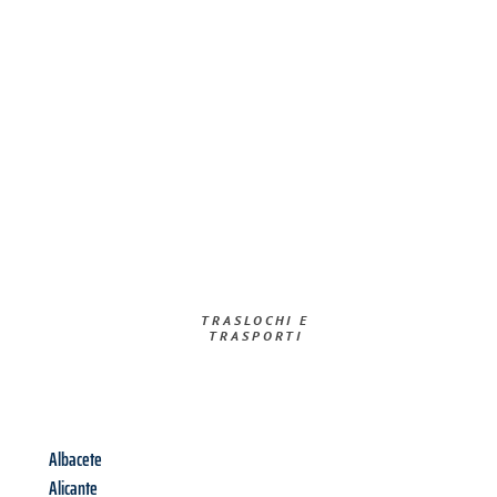
TRASLOCHI E
TRASPORTI​
Albacete
Alicante