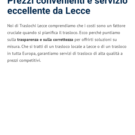
Prezzi convenienti e servizio
eccellente da Lecce
Noi di Traslochi Lecce comprendiamo che i costi sono un fattore
cruciale quando si pianifica il trasloco. Ecco perché puntiamo
sulla
trasparenza e sulla correttezza
per offrirti soluzioni su
misura. Che si tratti di un trasloco locale a Lecce o di un trasloco
in tutta Europa, garantiamo servizi di trasloco di alta qualità a
prezzi competitivi.