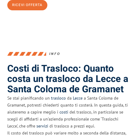
RICEVI OFFERTA
0299948957
INFO
Costi di Trasloco: Quanto
costa un trasloco da Lecce a
Santa Coloma de Gramanet
Se stai pianificando un
trasloco
da
Lecce
a Santa Coloma de
Gramanet, potresti chiederti quanto ti costerà. In questa guida, ti
aiuteremo a capire meglio i
costi
del trasloco, in particolare se
scegli di affidarti a un’azienda professionale come ‘Traslochi
Lecce’, che offre
servizi
di trasloco a prezzi equi.
Il costo del trasloco può variare molto a seconda della distanza,