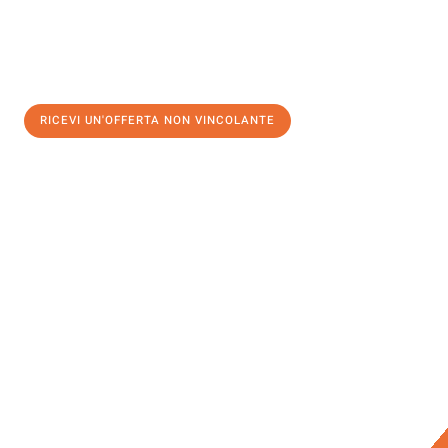
RICEVI UN'OFFERTA NON VINCOLANTE