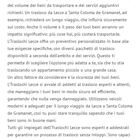
del volume dei beni da trasportare e dei servizi aggiuntivi
richiesti. Un trasloco da Lecce a Santa Coloma de Gramanet, ad
esempio, richiederà un lungo viaggio, che influirà sicuramente
sul costo. Anche il volume e il peso dei tuoi beni avranno un
impatto significativo: più cose hai, più costerà trasportarle.
L’Traslochi Lecce offre un preventivo personalizzato in base alle
tue esigenze specifiche, con diversi pacchetti di trasloco
disponibili a seconda dell’ambito e dei servizi. Questo ti
permette di scegliere l’opzione più adatta a te, sia che tu stia
traslocando un appartamento piccolo o una grande casa.
Un altro fattore da considerare è la sicurezza dei tuoi beni.
L’Traslochi Lecce si avvale di addetti al trasloco esperti e attenti,
che maneggiano i tuoi beni in modo sicuro ed efficiente,
garantendo che nulla venga danneggiato. Utilizzano veicoli
moderni e adeguati per il lungo viaggio da Lecce a Santa Coloma
de Gramanet, così tu puoi stare tranquillo sapendo che i tuoi
beni sono in buone mani.
Tutti gli impiegati dell’Traslochi Lecce sono esperti e addestrati
per garantire un processo di trasloco senza intoppi. Sono capaci