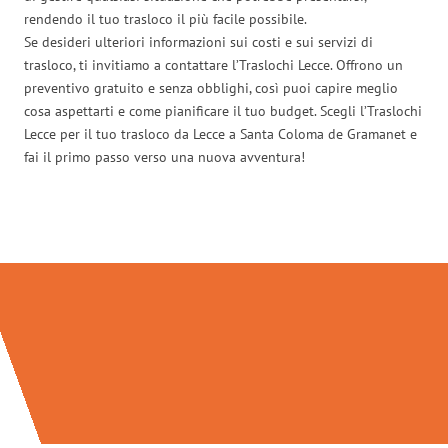
rendendo il tuo trasloco il più facile possibile.
Se desideri ulteriori informazioni sui costi e sui servizi di
trasloco, ti invitiamo a contattare l’Traslochi Lecce. Offrono un
preventivo gratuito e senza obblighi, così puoi capire meglio
cosa aspettarti e come pianificare il tuo budget. Scegli l’Traslochi
Lecce per il tuo trasloco da Lecce a Santa Coloma de Gramanet e
fai il primo passo verso una nuova avventura!
Traslochi Lecce in numeri: