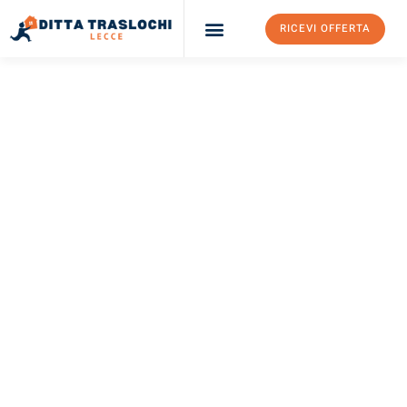
RICEVI OFFERTA
Ditta Traslochi Lecce
Servizi Traslochi Lecce
Costi e prezzi
TRASLOCHI LECCE
Traslochi Lecce
Santa Coloma De
Gramanet
Il tuo trasloco Lecce Santa Coloma de Gramanet può essere così
facile! Sperimenta il nostro
servizio di prima classe
e assicurati i
migliori prezzi in Lecce
.
Richiedo ora la tua offerta personalizzata e fai il primo passo