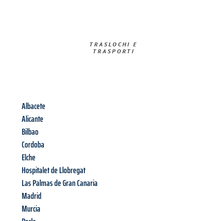
TRASLOCHI E
TRASPORTI​
Albacete
Alicante
Bilbao
Cordoba
Elche
Hospitalet de Llobregat
Las Palmas de Gran Canaria
Madrid
Murcia