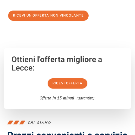
verso un trasloco senza stress a Santa Coloma de Gramanet
RICEVI UN'OFFERTA NON VINCOLANTE
100% non vincolante – Risposta garantita entro 15 minuti.
Ottieni
l'offerta migliore
a
Lecce:
RICEVI OFFERTA
Offerta
in 15 minuti
(garantita).
CHI SIAMO