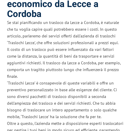
economico da Lecce a
Cordoba
Se stai pianificando un trasloco da Lecce a Cordoba, è naturale
che tu voglia capire quali potrebbero essere i costi. In questo
articolo, parleremo dei servizi offerti dall’azienda di traslochi
‘Traslochi Lecce’, che offre soluzioni professionali a prezzi equi.
Il costo di un trasloco può essere influenzato da vari fattori
come la distanza, la quantità di beni da trasportare e servizi
aggiuntivi richiesti. Il trasloco da Lecce a Cordoba, per esempio,
comporta un tragitto piuttosto lungo che influenzerà il prezzo
finale.
‘Traslochi Lecce’ è consapevole di queste variabili e offre un
preventivo personalizzato in base alle esigenze del cliente. Ci
sono diversi pacchetti di trasloco disponibili a seconda
dell’ampiezza del trasloco e dei servizi richiesti. Che tu abbia
bisogno di traslocare un intero appartamento o solo qualche
mobile, ‘Traslochi Lecce’ ha la soluzione che fa per te.
Oltre a questo, l’azienda mette a disposizione esperti traslocatori
per gestire i tuoi beni in modo sicuro ed efficiente, garantendo