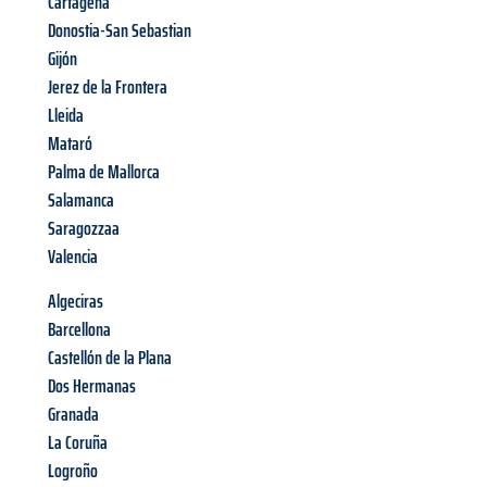
Cartagena
Donostia-San Sebastian
Gijón
Jerez de la Frontera
Lleida
Mataró
Palma de Mallorca
Salamanca
Saragozzaa
Valencia
Algeciras
Barcellona
Castellón de la Plana
Dos Hermanas
Granada
La Coruña
Logroño