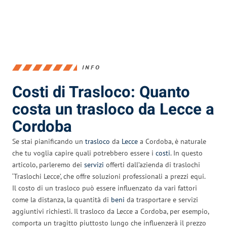
INFO
Costi di Trasloco: Quanto
costa un trasloco da Lecce a
Cordoba
Se stai pianificando un
trasloco
da
Lecce
a Cordoba, è naturale
che tu voglia capire quali potrebbero essere i
costi
. In questo
articolo, parleremo dei
servizi
offerti dall’azienda di traslochi
‘Traslochi Lecce’, che offre soluzioni professionali a prezzi equi.
Il costo di un trasloco può essere influenzato da vari fattori
come la distanza, la quantità di
beni
da trasportare e servizi
aggiuntivi richiesti. Il trasloco da Lecce a Cordoba, per esempio,
comporta un tragitto piuttosto lungo che influenzerà il prezzo