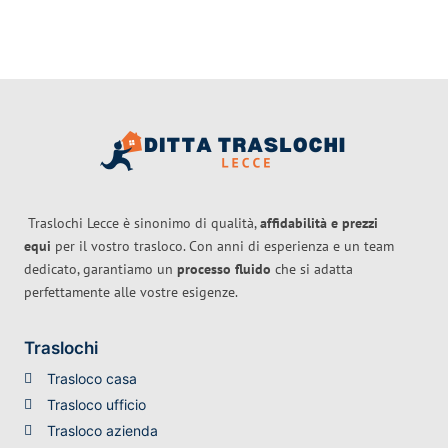
Traslochi Lecce è sinonimo di qualità,
affidabilità e prezzi
equi
per il vostro trasloco. Con anni di esperienza e un team
dedicato, garantiamo un
processo fluido
che si adatta
perfettamente alle vostre esigenze.
Traslochi
Trasloco casa
Trasloco ufficio
Trasloco azienda