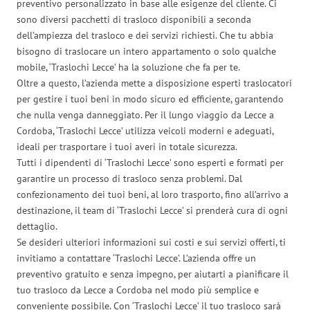
preventivo personalizzato in base alle esigenze del cliente. Ci
sono diversi pacchetti di trasloco disponibili a seconda
dell’ampiezza del trasloco e dei servizi richiesti. Che tu abbia
bisogno di traslocare un intero appartamento o solo qualche
mobile, ‘Traslochi Lecce’ ha la soluzione che fa per te.
Oltre a questo, l’azienda mette a disposizione esperti traslocatori
per gestire i tuoi beni in modo sicuro ed efficiente, garantendo
che nulla venga danneggiato. Per il lungo viaggio da Lecce a
Cordoba, ‘Traslochi Lecce’ utilizza veicoli moderni e adeguati,
ideali per trasportare i tuoi averi in totale sicurezza.
Tutti i dipendenti di ‘Traslochi Lecce’ sono esperti e formati per
garantire un processo di trasloco senza problemi. Dal
confezionamento dei tuoi beni, al loro trasporto, fino all’arrivo a
destinazione, il team di ‘Traslochi Lecce’ si prenderà cura di ogni
dettaglio.
Se desideri ulteriori informazioni sui costi e sui servizi offerti, ti
invitiamo a contattare ‘Traslochi Lecce’. L’azienda offre un
preventivo gratuito e senza impegno, per aiutarti a pianificare il
tuo trasloco da Lecce a Cordoba nel modo più semplice e
conveniente possibile. Con ‘Traslochi Lecce’ il tuo trasloco sarà