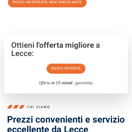
RICEVI UN'OFFERTA NON VINCOLANTE
100% non vincolante – Risposta garantita entro 15 minuti.
Ottieni
l'offerta migliore
a
Lecce:
RICEVI OFFERTA
Offerta
in 15 minuti
(garantita).
CHI SIAMO
Prezzi convenienti e servizio
eccellente da Lecce