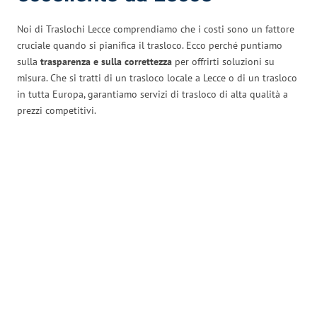
Noi di Traslochi Lecce comprendiamo che i costi sono un fattore
cruciale quando si pianifica il trasloco. Ecco perché puntiamo
sulla
trasparenza e sulla correttezza
per offrirti soluzioni su
misura. Che si tratti di un trasloco locale a Lecce o di un trasloco
in tutta Europa, garantiamo servizi di trasloco di alta qualità a
prezzi competitivi.