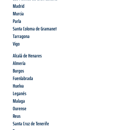
Madrid
Murcia
Parla
Santa Coloma de Gramanet
Tarragona
Vigo
Alcalá de Henares
Almería
Burgos
Fuenlabrada
Huelva
Leganés
Malaga
Ourense
Reus
Santa Cruz de Tenerife