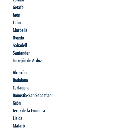
Getafe
Jaén
León
Marbella
Oviedo
Sabadell
Santander
Torrejón de Ardoz
Alcorcón
Badalona
Cartagena
Donostia-San Sebastian
Gijón
Jerez de la Frontera
Lleida
Mataró