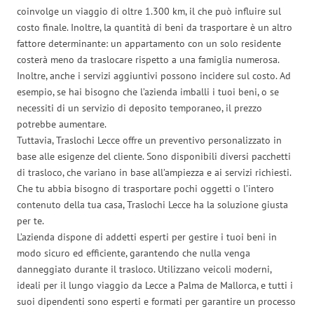
coinvolge un viaggio di oltre 1.300 km, il che può influire sul
costo finale. Inoltre, la quantità di beni da trasportare è un altro
fattore determinante: un appartamento con un solo residente
costerà meno da traslocare rispetto a una famiglia numerosa.
Inoltre, anche i servizi aggiuntivi possono incidere sul costo. Ad
esempio, se hai bisogno che l’azienda imballi i tuoi beni, o se
necessiti di un servizio di deposito temporaneo, il prezzo
potrebbe aumentare.
Tuttavia, Traslochi Lecce offre un preventivo personalizzato in
base alle esigenze del cliente. Sono disponibili diversi pacchetti
di trasloco, che variano in base all’ampiezza e ai servizi richiesti.
Che tu abbia bisogno di trasportare pochi oggetti o l’intero
contenuto della tua casa, Traslochi Lecce ha la soluzione giusta
per te.
L’azienda dispone di addetti esperti per gestire i tuoi beni in
modo sicuro ed efficiente, garantendo che nulla venga
danneggiato durante il trasloco. Utilizzano veicoli moderni,
ideali per il lungo viaggio da Lecce a Palma de Mallorca, e tutti i
suoi dipendenti sono esperti e formati per garantire un processo