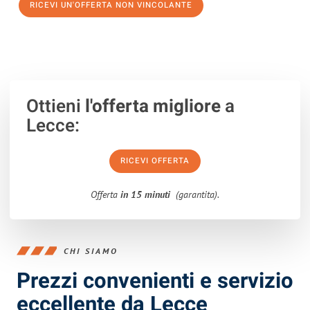
RICEVI UN'OFFERTA NON VINCOLANTE
100% non vincolante – Risposta garantita entro 15 minuti.
Ottieni
l'offerta migliore
a
Lecce:
RICEVI OFFERTA
Offerta
in 15 minuti
(garantita).
CHI SIAMO
Prezzi convenienti e servizio
eccellente da Lecce