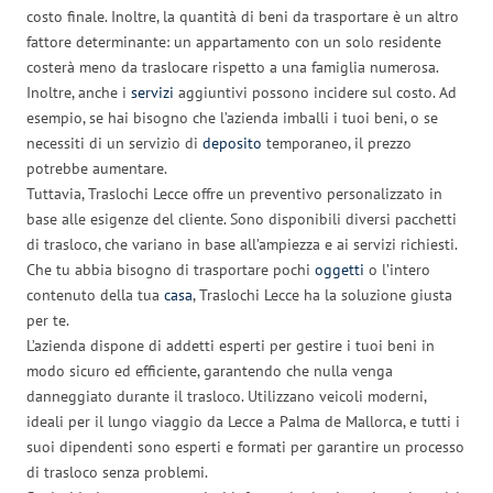
costo finale. Inoltre, la quantità di beni da trasportare è un altro
fattore determinante: un appartamento con un solo residente
costerà meno da traslocare rispetto a una famiglia numerosa.
Inoltre, anche i
servizi
aggiuntivi possono incidere sul costo. Ad
esempio, se hai bisogno che l’azienda imballi i tuoi beni, o se
necessiti di un servizio di
deposito
temporaneo, il prezzo
potrebbe aumentare.
Tuttavia, Traslochi Lecce offre un preventivo personalizzato in
base alle esigenze del cliente. Sono disponibili diversi pacchetti
di trasloco, che variano in base all’ampiezza e ai servizi richiesti.
Che tu abbia bisogno di trasportare pochi
oggetti
o l’intero
contenuto della tua
casa
, Traslochi Lecce ha la soluzione giusta
per te.
L’azienda dispone di addetti esperti per gestire i tuoi beni in
modo sicuro ed efficiente, garantendo che nulla venga
danneggiato durante il trasloco. Utilizzano veicoli moderni,
ideali per il lungo viaggio da Lecce a Palma de Mallorca, e tutti i
suoi dipendenti sono esperti e formati per garantire un processo
di trasloco senza problemi.