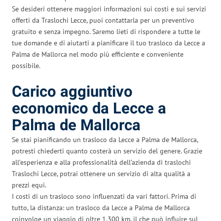
Se desideri ottenere maggiori informazioni sui costi e sui servizi
offerti da Traslochi Lecce, puoi contattarla per un preventivo
gratuito e senza impegno. Saremo lieti di rispondere a tutte le
tue domande e di aiutarti a pianificare il tuo trasloco da Lecce a
Palma de Mallorca nel modo più efficiente e conveniente
possibile.
Carico aggiuntivo
economico da Lecce a
Palma de Mallorca
Se stai pianificando un trasloco da Lecce a Palma de Mallorca,
potresti chiederti quanto costerà un servizio del genere. Grazie
all’esperienza e alla professionalità dell’azienda di traslochi
Traslochi Lecce, potrai ottenere un servizio di alta qualità a
prezzi equi.
I costi di un trasloco sono influenzati da vari fattori. Prima di
tutto, la distanza: un trasloco da Lecce a Palma de Mallorca
coinvolge un viaggio di oltre 1.300 km, il che può influire sul