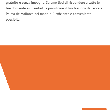
gratuito e senza impegno. Saremo lieti di rispondere a tutte le
tue domande e di aiutarti a pianificare il tuo trasloco da Lecce a
Palma de Mallorca nel modo più efficiente e conveniente
possibile.
Traslochi Lecce in numeri: