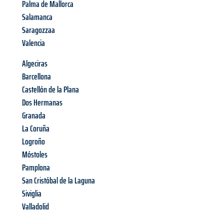
Palma de Mallorca
Salamanca
Saragozzaa
Valencia
Algeciras
Barcellona
Castellón de la Plana
Dos Hermanas
Granada
La Coruña
Logroño
Móstoles
Pamplona
San Cristóbal de la Laguna
Siviglia
Valladolid