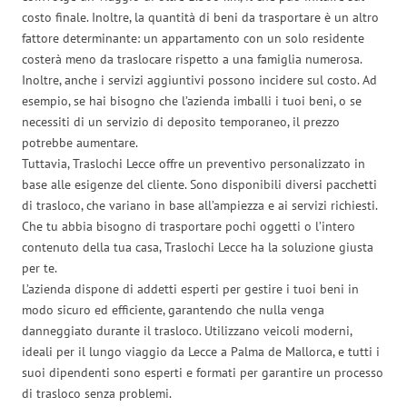
costo finale. Inoltre, la quantità di beni da trasportare è un altro
fattore determinante: un appartamento con un solo residente
costerà meno da traslocare rispetto a una famiglia numerosa.
Inoltre, anche i servizi aggiuntivi possono incidere sul costo. Ad
esempio, se hai bisogno che l’azienda imballi i tuoi beni, o se
necessiti di un servizio di deposito temporaneo, il prezzo
potrebbe aumentare.
Tuttavia, Traslochi Lecce offre un preventivo personalizzato in
base alle esigenze del cliente. Sono disponibili diversi pacchetti
di trasloco, che variano in base all’ampiezza e ai servizi richiesti.
Che tu abbia bisogno di trasportare pochi oggetti o l’intero
contenuto della tua casa, Traslochi Lecce ha la soluzione giusta
per te.
L’azienda dispone di addetti esperti per gestire i tuoi beni in
modo sicuro ed efficiente, garantendo che nulla venga
danneggiato durante il trasloco. Utilizzano veicoli moderni,
ideali per il lungo viaggio da Lecce a Palma de Mallorca, e tutti i
suoi dipendenti sono esperti e formati per garantire un processo
di trasloco senza problemi.