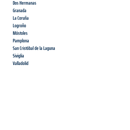
Dos Hermanas
Granada
La Coruña
Logroño
Móstoles
Pamplona
San Cristóbal de la Laguna
Siviglia
Valladolid
Richiedi ora la tua
offerta
al
miglior
prezzo !