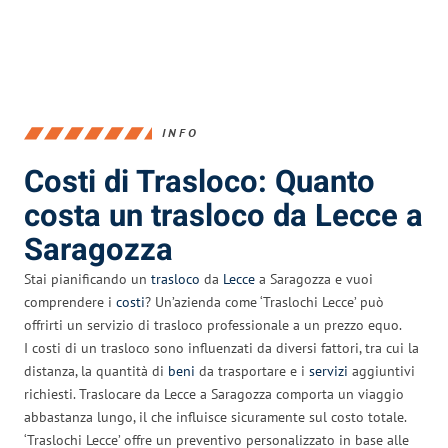
INFO
Costi di Trasloco: Quanto
costa un trasloco da Lecce a
Saragozza
Stai pianificando un
trasloco
da
Lecce
a Saragozza e vuoi
comprendere i
costi
? Un’azienda come ‘Traslochi Lecce’ può
offrirti un servizio di trasloco professionale a un prezzo equo.
I costi di un trasloco sono influenzati da diversi fattori, tra cui la
distanza, la quantità di
beni
da trasportare e i
servizi
aggiuntivi
richiesti. Traslocare da Lecce a Saragozza comporta un viaggio
abbastanza lungo, il che influisce sicuramente sul costo totale.
‘Traslochi Lecce’ offre un preventivo personalizzato in base alle