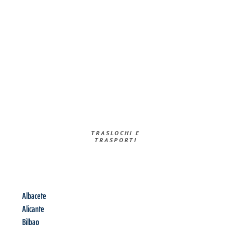
TRASLOCHI E
TRASPORTI​
Albacete
Alicante
Bilbao