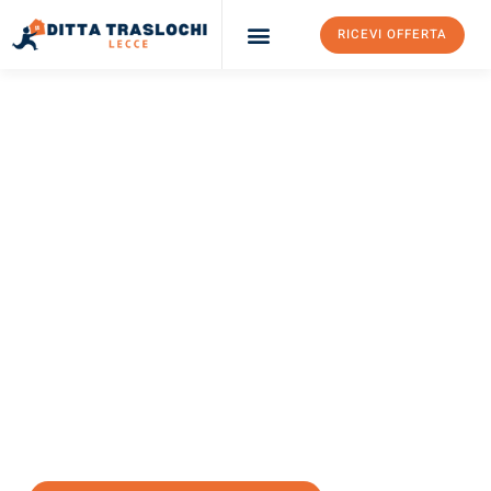
RICEVI OFFERTA
Ditta Traslochi Lecce
Servizi Traslochi Lecce
Costi e prezzi
TRASLOCHI LECCE
Traslochi Lecce
Saragozza
Il tuo trasloco Lecce Saragozza può essere così facile!
Sperimenta il nostro
servizio di prima classe
e assicurati i
migliori prezzi in Lecce
.
Richiedo ora la tua offerta personalizzata e fai il primo passo
verso un trasloco senza stress a Saragozza