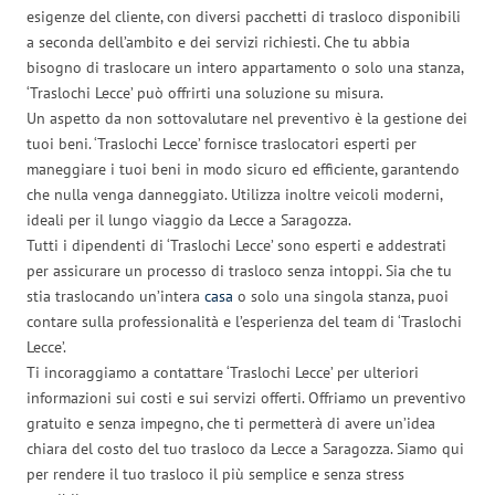
esigenze del cliente, con diversi pacchetti di trasloco disponibili
a seconda dell’ambito e dei servizi richiesti. Che tu abbia
bisogno di traslocare un intero appartamento o solo una stanza,
‘Traslochi Lecce’ può offrirti una soluzione su misura.
Un aspetto da non sottovalutare nel preventivo è la gestione dei
tuoi beni. ‘Traslochi Lecce’ fornisce traslocatori esperti per
maneggiare i tuoi beni in modo sicuro ed efficiente, garantendo
che nulla venga danneggiato. Utilizza inoltre veicoli moderni,
ideali per il lungo viaggio da Lecce a Saragozza.
Tutti i dipendenti di ‘Traslochi Lecce’ sono esperti e addestrati
per assicurare un processo di trasloco senza intoppi. Sia che tu
stia traslocando un’intera
casa
o solo una singola stanza, puoi
contare sulla professionalità e l’esperienza del team di ‘Traslochi
Lecce’.
Ti incoraggiamo a contattare ‘Traslochi Lecce’ per ulteriori
informazioni sui costi e sui servizi offerti. Offriamo un preventivo
gratuito e senza impegno, che ti permetterà di avere un’idea
chiara del costo del tuo trasloco da Lecce a Saragozza. Siamo qui
per rendere il tuo trasloco il più semplice e senza stress