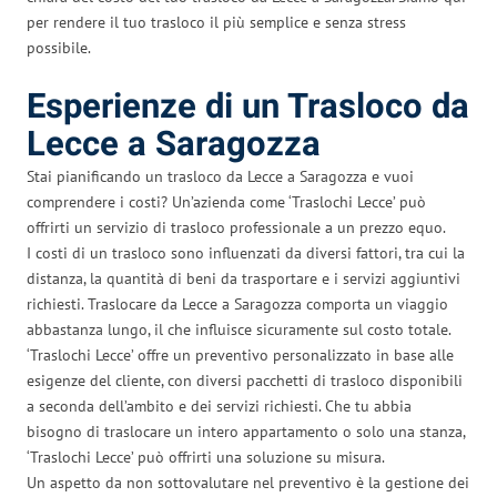
per rendere il tuo trasloco il più semplice e senza stress
possibile.
Esperienze di un Trasloco da
Lecce a Saragozza
Stai pianificando un trasloco da Lecce a Saragozza e vuoi
comprendere i costi? Un’azienda come ‘Traslochi Lecce’ può
offrirti un servizio di trasloco professionale a un prezzo equo.
I costi di un trasloco sono influenzati da diversi fattori, tra cui la
distanza, la quantità di beni da trasportare e i servizi aggiuntivi
richiesti. Traslocare da Lecce a Saragozza comporta un viaggio
abbastanza lungo, il che influisce sicuramente sul costo totale.
‘Traslochi Lecce’ offre un preventivo personalizzato in base alle
esigenze del cliente, con diversi pacchetti di trasloco disponibili
a seconda dell’ambito e dei servizi richiesti. Che tu abbia
bisogno di traslocare un intero appartamento o solo una stanza,
‘Traslochi Lecce’ può offrirti una soluzione su misura.
Un aspetto da non sottovalutare nel preventivo è la gestione dei