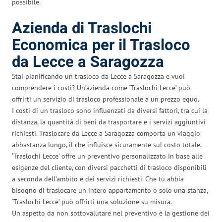
possibile.
Azienda di Traslochi
Economica per il Trasloco
da Lecce a Saragozza
Stai pianificando un trasloco da Lecce a Saragozza e vuoi
comprendere i costi? Un’azienda come ‘Traslochi Lecce’ può
offrirti un servizio di trasloco professionale a un prezzo equo.
I costi di un trasloco sono influenzati da diversi fattori, tra cui la
distanza, la quantità di beni da trasportare e i servizi aggiuntivi
richiesti. Traslocare da Lecce a Saragozza comporta un viaggio
abbastanza lungo, il che influisce sicuramente sul costo totale.
‘Traslochi Lecce’ offre un preventivo personalizzato in base alle
esigenze del cliente, con diversi pacchetti di trasloco disponibili
a seconda dell’ambito e dei servizi richiesti. Che tu abbia
bisogno di traslocare un intero appartamento o solo una stanza,
‘Traslochi Lecce’ può offrirti una soluzione su misura.
Un aspetto da non sottovalutare nel preventivo è la gestione dei