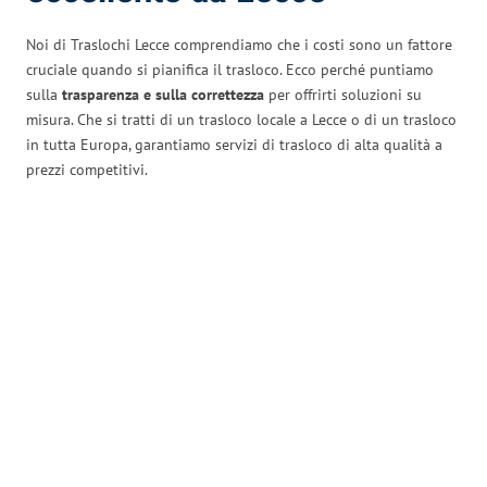
Noi di Traslochi Lecce comprendiamo che i costi sono un fattore
cruciale quando si pianifica il trasloco. Ecco perché puntiamo
sulla
trasparenza e sulla correttezza
per offrirti soluzioni su
misura. Che si tratti di un trasloco locale a Lecce o di un trasloco
in tutta Europa, garantiamo servizi di trasloco di alta qualità a
prezzi competitivi.