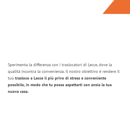
Sperimenta la differenza con i traslocatori di Lecce, dove la
qualità incontra la convenienza. Il nostro obiettivo è rendere il
tuo
trasloco a Lecce il più privo di stress e conveniente
possibile, in modo che tu possa aspettarti con ansia la tua
nuova casa.