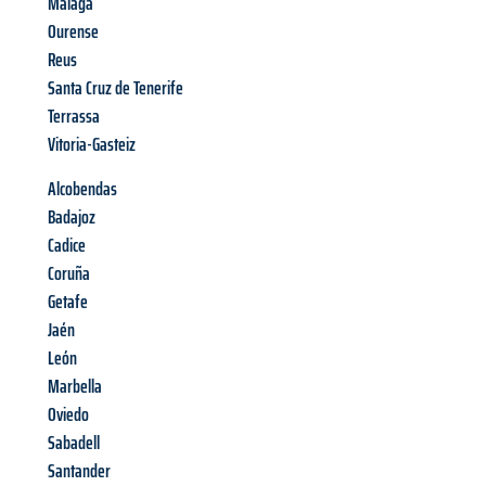
Malaga
Ourense
Reus
Santa Cruz de Tenerife
Terrassa
Vitoria-Gasteiz
Alcobendas
Badajoz
Cadice
Coruña
Getafe
Jaén
León
Marbella
Oviedo
Sabadell
Santander