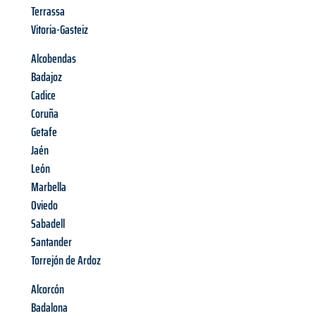
Terrassa
Vitoria-Gasteiz
Alcobendas
Badajoz
Cadice
Coruña
Getafe
Jaén
León
Marbella
Oviedo
Sabadell
Santander
Torrejón de Ardoz
Alcorcón
Badalona