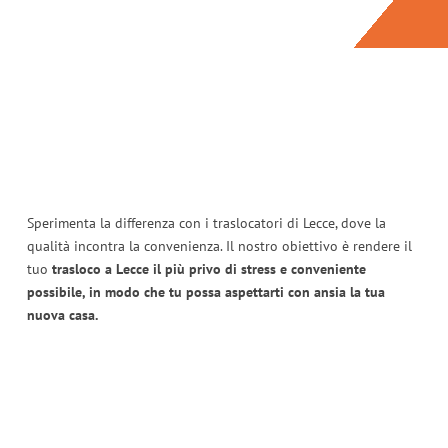
Sperimenta la differenza con i traslocatori di Lecce, dove la
qualità incontra la convenienza. Il nostro obiettivo è rendere il
tuo
trasloco a Lecce il più privo di stress e conveniente
possibile, in modo che tu possa aspettarti con ansia la tua
nuova casa.