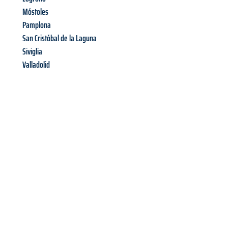
Móstoles
Pamplona
San Cristóbal de la Laguna
Siviglia
Valladolid
Richiedi ora la tua
offerta
al
miglior
prezzo !
Inviateci adesso la vostra richiesta non vincolante e
assicuratevi la vostra
offerta di trasloco per le vostre esigenze
a Lecce
al miglior prezzo! Approfitta dell’occasione per