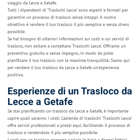
viaggio da Lecce a Getafe.
Tutti i dipendenti di ‘Traslochi Lecce’ sono esperti e formati per
garantire un processo di trasloco senza intoppi. Il nostro
obiettivo è rendere il tuo trasloco il più semplice e senza stress
possibile.
Se hai bisogno di ulteriori informazioni sui costi e sui servizi di
trasloco, non esitare a contattare ‘Traslochi Lecce’. Offriamo un
preventivo gratuito e senza impegno, in modo da poter
pianificare il tuo trasloco con la massima tranquillità. Siamo qui
per rendere il tuo trasloco da Lecce a Getafe un’esperienza
positiva.
Esperienze di un Trasloco da
Lecce a Getafe
Se stai pianificando un trasloco da Lecce a Getafe, è importante
capire quali saranno i costi. L’azienda di traslochi ‘Traslochi Lecce’
offre servizi professionali a prezzi equi, facilitando il processo di
trasloco e rendendolo il più semplice possibile.
I costi per un trasloco possono variare in base a diversi fattori.