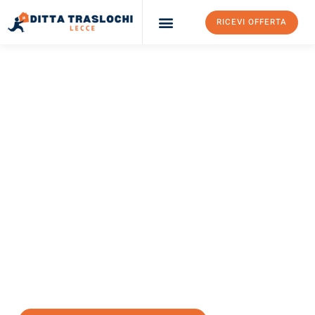
RICEVI OFFERTA
Ditta Traslochi Lecce
Servizi Traslochi Lecce
Costi e prezzi
TRASLOCHI LECCE
Traslochi Lecce
Getafe
Il tuo trasloco Lecce Getafe può essere così facile! Sperimenta il
nostro
servizio di prima classe
e assicurati i
migliori prezzi in
Lecce
.
Richiedo ora la tua offerta personalizzata e fai il primo passo
verso un trasloco senza stress a Getafe