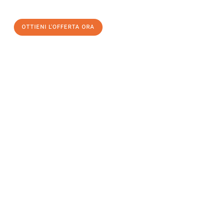
un
trasloco senza stress
e con il massimo comfort:
OTTIENI L'OFFERTA ORA