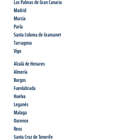
Las Palmas de Gran Canaria
Madrid
Murcia
Parla
Santa Coloma de Gramanet
Tarragona
Vigo
Alcalá de Henares
Almería
Burgos
Fuenlabrada
Huelva
Leganés
Malaga
Ourense
Reus
Santa Cruz de Tenerife