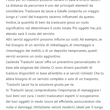
La distanza da percorrere è uno dei principali elementi da
considerare. Traslocare da Lecce a Getafe comporta un viaggio
lungo e i costi del trasporto saranno influenzati da questo.
Inoltre, la quantità di beni da traslocare gioca un ruolo
significativo nel determinare il costo totale. Più oggetti hai, più
elevato sarà il costo del servizio.
Altri servizi aggiuntivi possono influire sui costi. Ad esempio, se
hai bisogno di un servizio di imballaggio, di smontaggio e
rimontaggio dei mobili, o di un deposito temporaneo, questi
servizi avranno un costo aggiuntivo.
L’azienda ‘Traslochi Lecce’ offre un preventivo personalizzato in
base alle esigenze del cliente. Ci sono diversi pacchetti di
trasloco disponibili in base all’ambito e ai servizi richiesti. Che tu
abbia bisogno di un servizio completo o solo di un trasporto,
‘Traslochi Lecce’ ha la soluzione giusta per te.
In ‘Traslochi Lecce’, comprendiamo l’importanza di maneggiare i
tuoi beni con cura. I nostri traslocatori esperti si occuperanno
dei tuoi oggetti in modo sicuro ed efficiente, assicurandosi che
nulla si danneggi. Utilizziamo veicoli moderni, ideali per il lungo