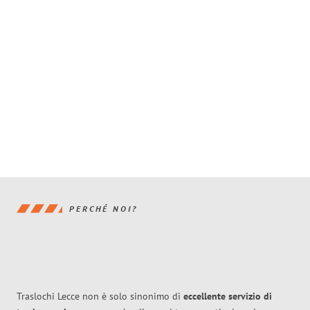
PERCHÉ NOI?
Traslochi Lecce non è solo sinonimo di
eccellente
servizio di