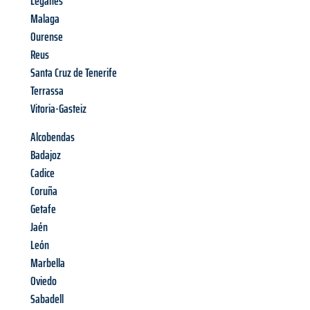
Leganés
Malaga
Ourense
Reus
Santa Cruz de Tenerife
Terrassa
Vitoria-Gasteiz
Alcobendas
Badajoz
Cadice
Coruña
Getafe
Jaén
León
Marbella
Oviedo
Sabadell