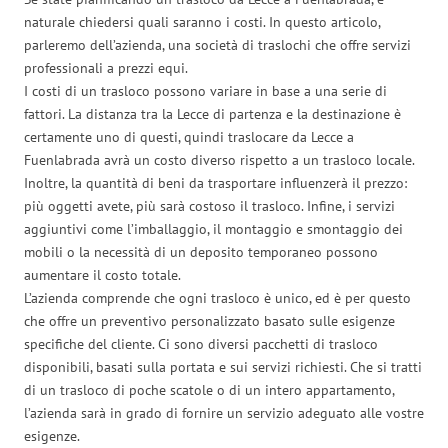
naturale chiedersi quali saranno i costi. In questo articolo,
parleremo dell’azienda, una società di traslochi che offre servizi
professionali a prezzi equi.
I costi di un trasloco possono variare in base a una serie di
fattori. La distanza tra la Lecce di partenza e la destinazione è
certamente uno di questi, quindi traslocare da Lecce a
Fuenlabrada avrà un costo diverso rispetto a un trasloco locale.
Inoltre, la quantità di beni da trasportare influenzerà il prezzo:
più oggetti avete, più sarà costoso il trasloco. Infine, i servizi
aggiuntivi come l’imballaggio, il montaggio e smontaggio dei
mobili o la necessità di un deposito temporaneo possono
aumentare il costo totale.
L’azienda comprende che ogni trasloco è unico, ed è per questo
che offre un preventivo personalizzato basato sulle esigenze
specifiche del cliente. Ci sono diversi pacchetti di trasloco
disponibili, basati sulla portata e sui servizi richiesti. Che si tratti
di un trasloco di poche scatole o di un intero appartamento,
l’azienda sarà in grado di fornire un servizio adeguato alle vostre
esigenze.