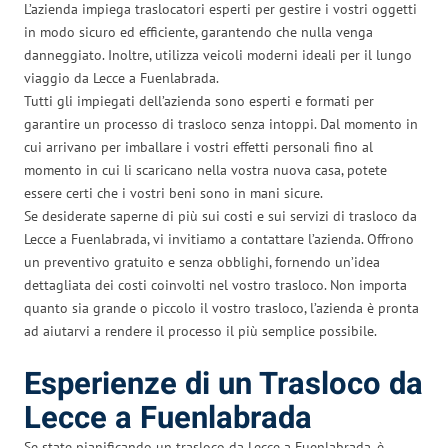
L’azienda impiega traslocatori esperti per gestire i vostri oggetti
in modo sicuro ed efficiente, garantendo che nulla venga
danneggiato. Inoltre, utilizza veicoli moderni ideali per il lungo
viaggio da Lecce a Fuenlabrada.
Tutti gli impiegati dell’azienda sono esperti e formati per
garantire un processo di trasloco senza intoppi. Dal momento in
cui arrivano per imballare i vostri effetti personali fino al
momento in cui li scaricano nella vostra nuova casa, potete
essere certi che i vostri beni sono in mani sicure.
Se desiderate saperne di più sui costi e sui servizi di trasloco da
Lecce a Fuenlabrada, vi invitiamo a contattare l’azienda. Offrono
un preventivo gratuito e senza obblighi, fornendo un’idea
dettagliata dei costi coinvolti nel vostro trasloco. Non importa
quanto sia grande o piccolo il vostro trasloco, l’azienda è pronta
ad aiutarvi a rendere il processo il più semplice possibile.
Esperienze di un Trasloco da
Lecce a Fuenlabrada
Se state pianificando un trasloco da Lecce a Fuenlabrada, è