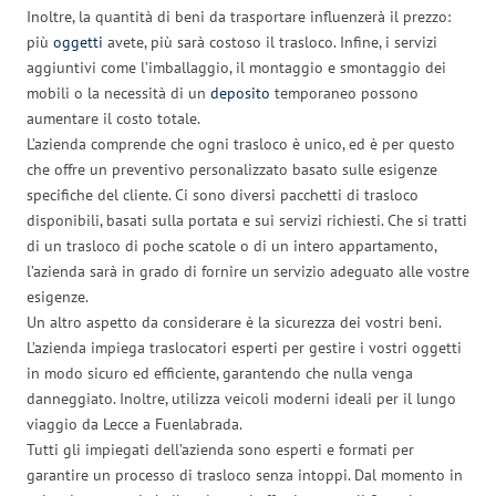
Inoltre, la quantità di beni da trasportare influenzerà il prezzo:
più
oggetti
avete, più sarà costoso il trasloco. Infine, i servizi
aggiuntivi come l’imballaggio, il montaggio e smontaggio dei
mobili o la necessità di un
deposito
temporaneo possono
aumentare il costo totale.
L’azienda comprende che ogni trasloco è unico, ed è per questo
che offre un preventivo personalizzato basato sulle esigenze
specifiche del cliente. Ci sono diversi pacchetti di trasloco
disponibili, basati sulla portata e sui servizi richiesti. Che si tratti
di un trasloco di poche scatole o di un intero appartamento,
l’azienda sarà in grado di fornire un servizio adeguato alle vostre
esigenze.
Un altro aspetto da considerare è la sicurezza dei vostri beni.
L’azienda impiega traslocatori esperti per gestire i vostri oggetti
in modo sicuro ed efficiente, garantendo che nulla venga
danneggiato. Inoltre, utilizza veicoli moderni ideali per il lungo
viaggio da Lecce a Fuenlabrada.
Tutti gli impiegati dell’azienda sono esperti e formati per
garantire un processo di trasloco senza intoppi. Dal momento in