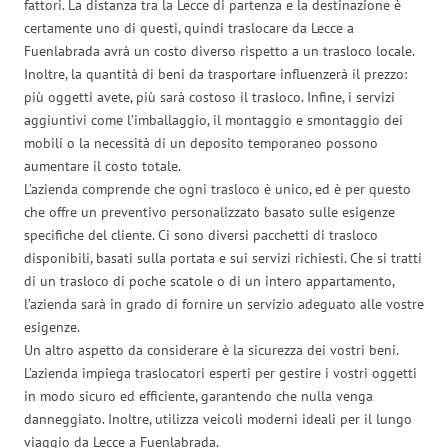
fattori. La distanza tra la Lecce di partenza e la destinazione è
certamente uno di questi, quindi traslocare da Lecce a
Fuenlabrada avrà un costo diverso rispetto a un trasloco locale.
Inoltre, la quantità di beni da trasportare influenzerà il prezzo:
più oggetti avete, più sarà costoso il trasloco. Infine, i servizi
aggiuntivi come l’imballaggio, il montaggio e smontaggio dei
mobili o la necessità di un deposito temporaneo possono
aumentare il costo totale.
L’azienda comprende che ogni trasloco è unico, ed è per questo
che offre un preventivo personalizzato basato sulle esigenze
specifiche del cliente. Ci sono diversi pacchetti di trasloco
disponibili, basati sulla portata e sui servizi richiesti. Che si tratti
di un trasloco di poche scatole o di un intero appartamento,
l’azienda sarà in grado di fornire un servizio adeguato alle vostre
esigenze.
Un altro aspetto da considerare è la sicurezza dei vostri beni.
L’azienda impiega traslocatori esperti per gestire i vostri oggetti
in modo sicuro ed efficiente, garantendo che nulla venga
danneggiato. Inoltre, utilizza veicoli moderni ideali per il lungo
viaggio da Lecce a Fuenlabrada.