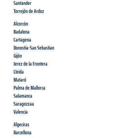
Santander
Torrejón de Ardoz
Alcorcón
Badalona
Cartagena
Donostia-San Sebastian
Gijón
Jerez de la Frontera
Lleida
Mataró
Palma de Mallorca
Salamanca
Saragozzaa
Valencia
Algeciras
Barcellona