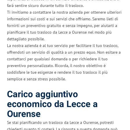
farà sentire sicuro durante tutto il trasloco.
Ti invitiamo a contattare la nostra azienda per ottenere ulteriori
informazioni sui costi e sui servizi che offriamo. Saremo lieti di
fornirti un preventivo gratuito e senza impegno, per aiutarti a
pianificare il tuo trasloco da Lecce a Ourense nel modo più
dettagliato possibile.
La nostra azienda è al tuo servizio per facilitare il tuo trasloco,
offrendoti un servizio di qualità a un prezzo equo. Non esitare a
contattarci per qualsiasi domanda o per richiedere il tuo
preventivo personalizzato. Ricorda, il nostro obiettivo è
soddisfare le tue esigenze e rendere il tuo trasloco il più
semplice e senza stress possibile.
Carico aggiuntivo
economico da Lecce a
Ourense
Se stai pianificando un trasloco da Lecce a Ourense, potresti
chiederti quanto ti costerà. La risposta a questa domanda può