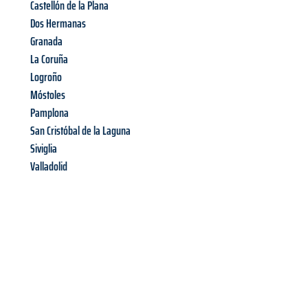
Castellón de la Plana
Dos Hermanas
Granada
La Coruña
Logroño
Móstoles
Pamplona
San Cristóbal de la Laguna
Siviglia
Valladolid
Richiedi ora la tua
offerta
al
miglior