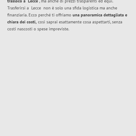
trasloco
a
Lecce
, ma anche di prezzi trasparenti ed equi.
Trasferirsi a
Lecce
non è solo una sfida logistica ma anche
finanziaria. Ecco perché ti offriamo
una panoramica dettagliata e
chiara dei costi,
così saprai esattamente cosa aspettarti, senza
costi nascosti o spese impreviste.