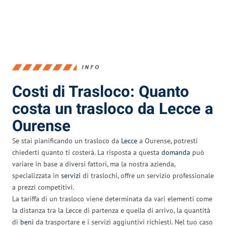
INFO
Costi di Trasloco: Quanto
costa un trasloco da Lecce a
Ourense
Se stai pianificando un trasloco da
Lecce
a Ourense, potresti
chiederti quanto ti costerà. La risposta a questa
domanda
può
variare in base a diversi fattori, ma la nostra azienda,
specializzata in
servizi
di traslochi, offre un servizio professionale
a prezzi competitivi.
La tariffa di un trasloco viene determinata da vari elementi come
la distanza tra la Lecce di partenza e quella di arrivo, la quantità
di
beni
da trasportare e i servizi aggiuntivi richiesti. Nel tuo caso