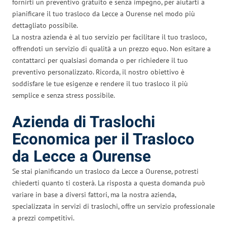
fornirti un preventivo gratuito e senza impegno, per aiutarti a
pianificare il tuo trasloco da Lecce a Ourense nel modo più
dettagliato possibile.
La nostra azienda è al tuo servizio per facilitare il tuo trasloco,
offrendoti un servizio di qualità a un prezzo equo. Non esitare a
contattarci per qualsiasi domanda o per richiedere il tuo
preventivo personalizzato. Ricorda, il nostro obiettivo è
soddisfare le tue esigenze e rendere il tuo trasloco il più
semplice e senza stress possibile.
Azienda di Traslochi
Economica per il Trasloco
da Lecce a Ourense
Se stai pianificando un trasloco da Lecce a Ourense, potresti
chiederti quanto ti costerà. La risposta a questa domanda può
variare in base a diversi fattori, ma la nostra azienda,
specializzata in servizi di traslochi, offre un servizio professionale
a prezzi competitivi.