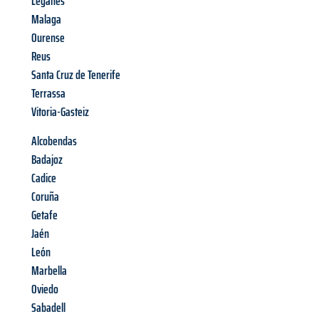
Leganés
Malaga
Ourense
Reus
Santa Cruz de Tenerife
Terrassa
Vitoria-Gasteiz
Alcobendas
Badajoz
Cadice
Coruña
Getafe
Jaén
León
Marbella
Oviedo
Sabadell