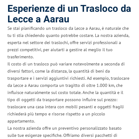
Esperienze di un Trasloco da
Lecce a Aarau
Se stai pianificando un trasloco da Lecce a Aarau, è naturale che
tu ti stia chiedendo quanto potrebbe costare. La nostra azienda,
esperta nel settore dei traslochi, offre servizi professionali a
prezzi competitivi, per aiutarti a gestire al meglio il tuo
trasferimento.
Il costo di un trasloco può variare notevolmente a seconda di
diversi fattori, come la distanza, la quantità di beni da
trasportare e i servizi aggiuntivi richiesti. Ad esempio, traslocare
da Lecce a Aarau comporta un tragitto di oltre 1.000 km, che
influisce naturalmente sul costo totale. Anche la quantità e il
tipo di oggetti da trasportare possono influire sul prezzo:
traslocare una casa intera con mobili pesanti e oggetti fragili
richiederà più tempo e risorse rispetto a un piccolo
appartamento.
La nostra azienda offre un preventivo personalizzato basato
sulle tue esigenze specifiche. Offriamo diversi pacchetti di