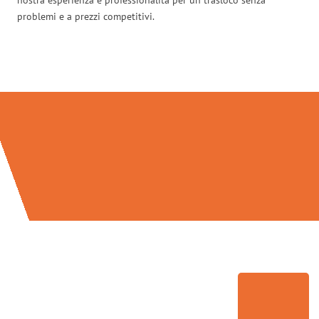
problemi e a prezzi competitivi.
Traslochi Lecce in numeri: