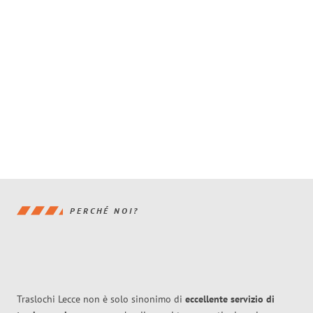
PERCHÉ NOI?
Traslochi Lecce non è solo sinonimo di
eccellente
servizio di