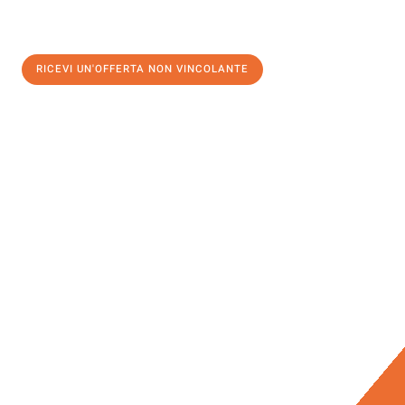
RICEVI UN'OFFERTA NON VINCOLANTE