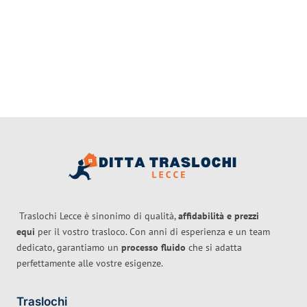
Traslochi Lecce è sinonimo di qualità,
affidabilità e prezzi
equi
per il vostro trasloco. Con anni di esperienza e un team
dedicato, garantiamo un
processo fluido
che si adatta
perfettamente alle vostre esigenze.
Traslochi