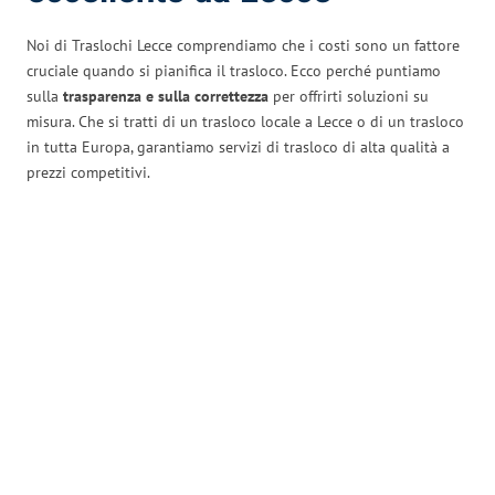
Noi di Traslochi Lecce comprendiamo che i costi sono un fattore
cruciale quando si pianifica il trasloco. Ecco perché puntiamo
sulla
trasparenza e sulla correttezza
per offrirti soluzioni su
misura. Che si tratti di un trasloco locale a Lecce o di un trasloco
in tutta Europa, garantiamo servizi di trasloco di alta qualità a
prezzi competitivi.