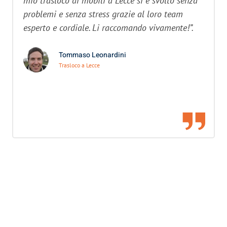
mio trasloco di mobili a Lecce si è svolto senza
problemi e senza stress grazie al loro team
esperto e cordiale. Li raccomando vivamente!”.
Tommaso Leonardini
Trasloco a Lecce