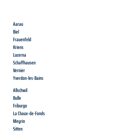
Aarau
Biel
Frauenfeld
Kriens
Lucerna
Schaffhausen
Vernier
Yverdon-les-Bains
Allschwil
Bulle
Friburgo
La Chaux-de-Fonds
Meyrin
Sitten