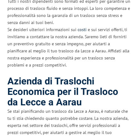
Tutti i nostri dipendenti sono formati ed esperti per garantire un
processo di trasloco fluido e senza intoppi. La loro competenza e
professionalità sono la garanzia di un trasloco senza stress e
senza danni ai tuoi beni.
Se desideri ulteriori informazioni sui
costi
e sui servizi offerti, ti
invitiamo a contattare la nostra azienda. Saremo lieti di fornirti
un preventivo gratuito e senza impegno, per aiutarti a
pianificare al meglio il tuo trasloco da Lecce a Aarau. Affidati alla
nostra esperienza e professionalità per un trasloco senza
problemi e a prezzi competitivi.
Azienda di Traslochi
Economica per il Trasloco
da Lecce a Aarau
Se stai pianificando un trasloco da Lecce a Aarau, è naturale che
tu ti stia chiedendo quanto potrebbe costare. La nostra azienda,
esperta nel settore dei traslochi, offre servizi professionali a
prezzi competitivi, per aiutarti a gestire al meglio il tuo