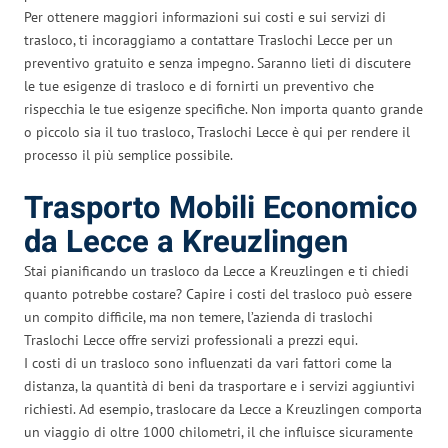
Per ottenere maggiori informazioni sui costi e sui servizi di
trasloco, ti incoraggiamo a contattare Traslochi Lecce per un
preventivo gratuito e senza impegno. Saranno lieti di discutere
le tue esigenze di trasloco e di fornirti un preventivo che
rispecchia le tue esigenze specifiche. Non importa quanto grande
o piccolo sia il tuo trasloco, Traslochi Lecce è qui per rendere il
processo il più semplice possibile.
Trasporto Mobili Economico
da Lecce a Kreuzlingen
Stai pianificando un trasloco da Lecce a Kreuzlingen e ti chiedi
quanto potrebbe costare? Capire i costi del trasloco può essere
un compito difficile, ma non temere, l’azienda di traslochi
Traslochi Lecce offre servizi professionali a prezzi equi.
I costi di un trasloco sono influenzati da vari fattori come la
distanza, la quantità di beni da trasportare e i servizi aggiuntivi
richiesti. Ad esempio, traslocare da Lecce a Kreuzlingen comporta
un viaggio di oltre 1000 chilometri, il che influisce sicuramente