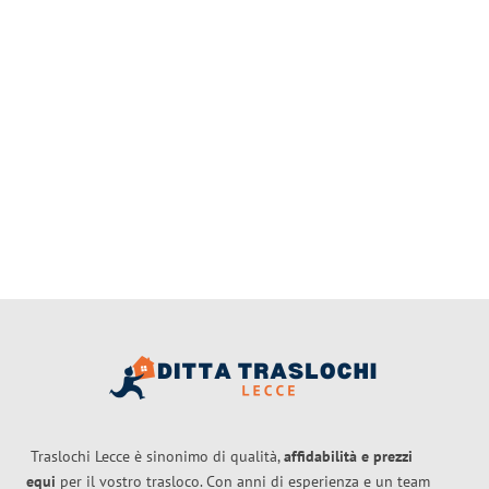
Traslochi Lecce è sinonimo di qualità,
affidabilità e prezzi
equi
per il vostro trasloco. Con anni di esperienza e un team