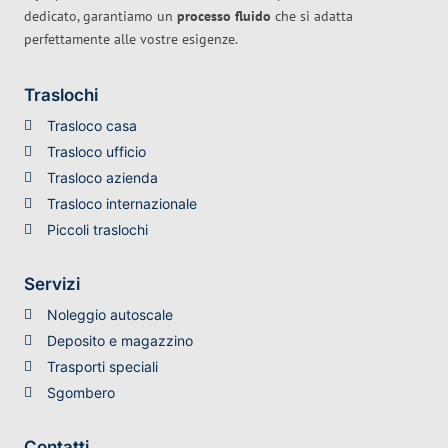
dedicato, garantiamo un
processo fluido
che si adatta
perfettamente alle vostre esigenze.
Traslochi
Trasloco casa
Trasloco ufficio
Trasloco azienda
Trasloco internazionale
Piccoli traslochi
Servizi
Noleggio autoscale
Deposito e magazzino
Trasporti speciali
Sgombero
Contatti