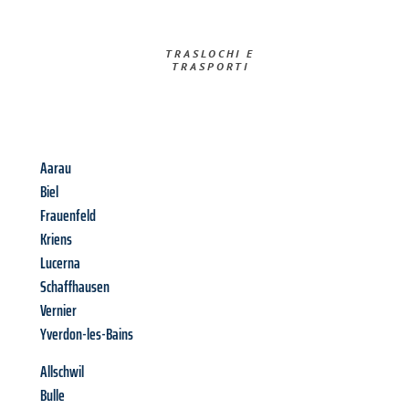
TRASLOCHI E
TRASPORTI​
Aarau
Biel
Frauenfeld
Kriens
Lucerna
Schaffhausen
Vernier
Yverdon-les-Bains
Allschwil
Bulle