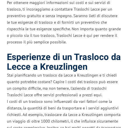
Per ottenere maggiori informazioni sui costi e sui servizi di
trasloco, ti incoraggiamo a contattare Traslochi Lecce per un
preventivo gratuito e senza impegno. Saranno lieti di discutere
le tue esigenze di trasloco e di fornirti un preventivo che
rispecchia le tue esigenze specifiche. Non importa quanto grande
o piccolo sia il tuo trasloco, Traslochi Lecce è qui per rendere il
processo il più semplice possibile.
Esperienze di un Trasloco da
Lecce a Kreuzlingen
Stai pianificando un trasloco da Lecce a Kreuzlingen e ti chiedi
quanto potrebbe costare? Capire i costi del trasloco può essere
un compito difficile, ma non temere, l’azienda di traslochi
Traslochi Lecce offre servizi professionali a prezzi equi.
I costi di un trasloco sono influenzati da vari fattori come la
distanza, la quantità di beni da trasportare e i servizi aggiuntivi
richiesti. Ad esempio, traslocare da Lecce a Kreuzlingen comporta
un viaggio di oltre 1000 chilometri, il che influisce sicuramente
sul costo complessivo. Inoltre, se hai molti oggetti da trasportare