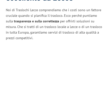
Noi di Traslochi Lecce comprendiamo che i costi sono un fattore
cruciale quando si pianifica il trasloco. Ecco perché puntiamo
sulla
trasparenza e sulla correttezza
per offrirti soluzioni su
misura. Che si tratti di un trasloco locale a Lecce o di un trasloco
in tutta Europa, garantiamo servizi di trasloco di alta qualità a
prezzi competitivi.