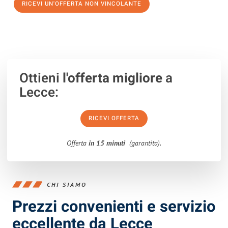
RICEVI UN'OFFERTA NON VINCOLANTE
100% non vincolante – Risposta garantita entro 15 minuti.
Ottieni
l'offerta migliore
a
Lecce:
RICEVI OFFERTA
Offerta
in 15 minuti
(garantita).
CHI SIAMO
Prezzi convenienti e servizio
eccellente da Lecce