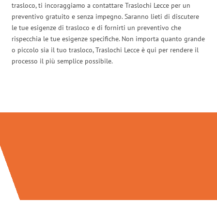
trasloco, ti incoraggiamo a contattare Traslochi Lecce per un
preventivo gratuito e senza impegno. Saranno lieti di discutere
le tue esigenze di trasloco e di fornirti un preventivo che
rispecchia le tue esigenze specifiche. Non importa quanto grande
o piccolo sia il tuo trasloco, Traslochi Lecce è qui per rendere il
processo il più semplice possibile.
Traslochi Lecce in numeri: