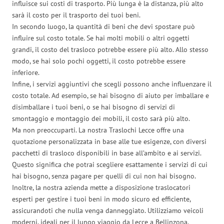
influisce sui costi di trasporto. Più lunga è la distanza, più alto
sarà il costo per il trasporto dei tuoi beni.
In secondo luogo, la quantità di beni che devi spostare può
influire sul costo totale. Se hai molti mobili o altri oggetti
grandi, il costo del trasloco potrebbe essere più alto. Allo stesso
modo, se hai solo pochi oggetti, il costo potrebbe essere
inferiore.
Infine, i servizi aggiuntivi che scegli possono anche influenzare il
costo totale. Ad esempio, se hai bisogno di aiuto per imballare e
disimballare i tuoi beni, o se hai bisogno di servizi di
smontaggio e montaggio dei mobili, il costo sarà più alto.
Ma non preoccuparti. La nostra Traslochi Lecce offre una
quotazione personalizzata in base alle tue esigenze, con diversi
pacchetti di trasloco disponibili in base all’ambito e ai servizi.
Questo significa che potrai scegliere esattamente i servizi di cui
hai bisogno, senza pagare per quelli di cui non hai bisogno.
Inoltre, la nostra azienda mette a disposizione traslocatori
esperti per gestire i tuoi beni in modo sicuro ed efficiente,
assicurandoti che nulla venga danneggiato. Utilizziamo veicoli
moderni, ideali per il lungo viaggio da Lecce a Bellinzona.