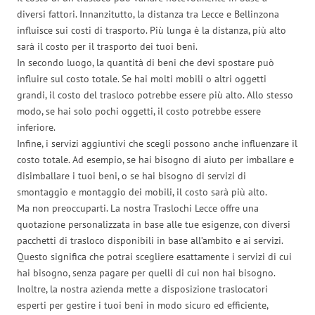
diversi fattori. Innanzitutto, la distanza tra Lecce e Bellinzona
influisce sui costi di trasporto. Più lunga è la distanza, più alto
sarà il costo per il trasporto dei tuoi beni.
In secondo luogo, la quantità di beni che devi spostare può
influire sul costo totale. Se hai molti mobili o altri oggetti
grandi, il costo del trasloco potrebbe essere più alto. Allo stesso
modo, se hai solo pochi oggetti, il costo potrebbe essere
inferiore.
Infine, i servizi aggiuntivi che scegli possono anche influenzare il
costo totale. Ad esempio, se hai bisogno di aiuto per imballare e
disimballare i tuoi beni, o se hai bisogno di servizi di
smontaggio e montaggio dei mobili, il costo sarà più alto.
Ma non preoccuparti. La nostra Traslochi Lecce offre una
quotazione personalizzata in base alle tue esigenze, con diversi
pacchetti di trasloco disponibili in base all’ambito e ai servizi.
Questo significa che potrai scegliere esattamente i servizi di cui
hai bisogno, senza pagare per quelli di cui non hai bisogno.
Inoltre, la nostra azienda mette a disposizione traslocatori
esperti per gestire i tuoi beni in modo sicuro ed efficiente,