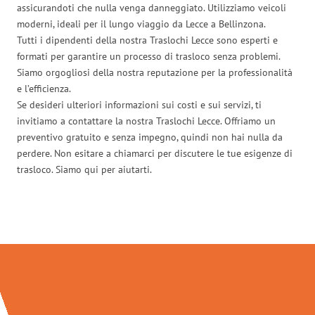
assicurandoti che nulla venga danneggiato. Utilizziamo veicoli
moderni, ideali per il lungo viaggio da Lecce a Bellinzona.
Tutti i dipendenti della nostra Traslochi Lecce sono esperti e
formati per garantire un processo di trasloco senza problemi.
Siamo orgogliosi della nostra reputazione per la professionalità
e l’efficienza.
Se desideri ulteriori informazioni sui costi e sui servizi, ti
invitiamo a contattare la nostra Traslochi Lecce. Offriamo un
preventivo gratuito e senza impegno, quindi non hai nulla da
perdere. Non esitare a chiamarci per discutere le tue esigenze di
trasloco. Siamo qui per aiutarti.
Traslochi Lecce in numeri: