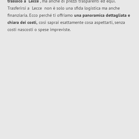
trasloco
a
Lecce
, ma anche di prezzi trasparenti ed equi.
Trasferirsi a
Lecce
non è solo una sfida logistica ma anche
finanziaria. Ecco perché ti offriamo
una panoramica dettagliata e
chiara dei costi,
così saprai esattamente cosa aspettarti, senza
costi nascosti o spese impreviste.