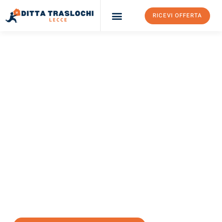
RICEVI OFFERTA
Ditta Traslochi Lecce
Servizi Traslochi Lecce
Costi e prezzi
TRASLOCHI LECCE
Traslochi Lecce
Bellinzona
Il tuo trasloco Lecce Bellinzona può essere così facile!
Sperimenta il nostro
servizio di prima classe
e assicurati i
migliori prezzi in Lecce
.
Richiedo ora la tua offerta personalizzata e fai il primo passo
verso un trasloco senza stress a Bellinzona