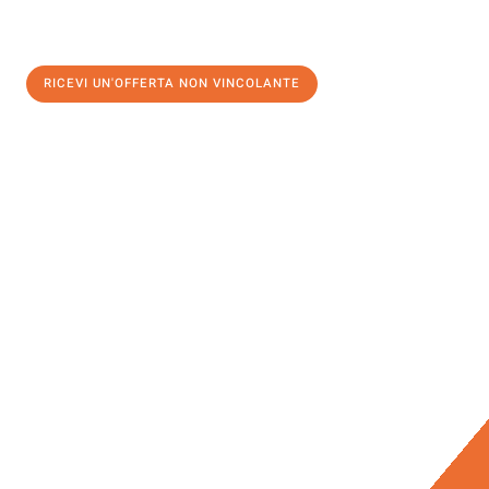
RICEVI UN'OFFERTA NON VINCOLANTE