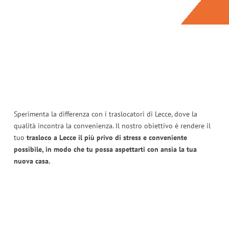
Sperimenta la differenza con i traslocatori di Lecce, dove la
qualità incontra la convenienza. Il nostro obiettivo è rendere il
tuo
trasloco a Lecce il più privo di stress e conveniente
possibile, in modo che tu possa aspettarti con ansia la tua
nuova casa.