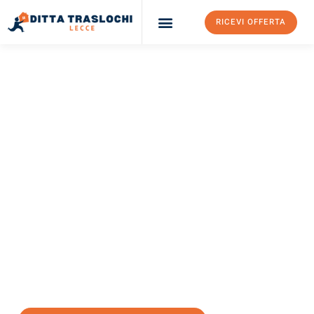
RICEVI OFFERTA
Ditta Traslochi Lecce
Servizi Traslochi Lecce
Costi e prezzi
TRASLOCHI LECCE
Traslochi Lecce
Riehen
Il tuo trasloco Lecce Riehen può essere così facile! Sperimenta il
nostro
servizio di prima classe
e assicurati i
migliori prezzi in
Lecce
.
Richiedo ora la tua offerta personalizzata e fai il primo passo
verso un trasloco senza stress a Riehen