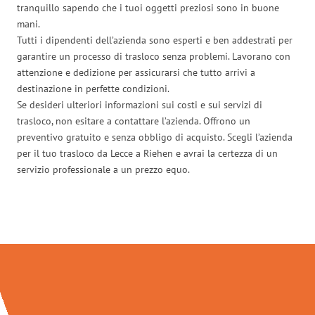
tranquillo sapendo che i tuoi oggetti preziosi sono in buone
mani.
Tutti i dipendenti dell’azienda sono esperti e ben addestrati per
garantire un processo di trasloco senza problemi. Lavorano con
attenzione e dedizione per assicurarsi che tutto arrivi a
destinazione in perfette condizioni.
Se desideri ulteriori informazioni sui costi e sui servizi di
trasloco, non esitare a contattare l’azienda. Offrono un
preventivo gratuito e senza obbligo di acquisto. Scegli l’azienda
per il tuo trasloco da Lecce a Riehen e avrai la certezza di un
servizio professionale a un prezzo equo.
Traslochi Lecce in numeri: