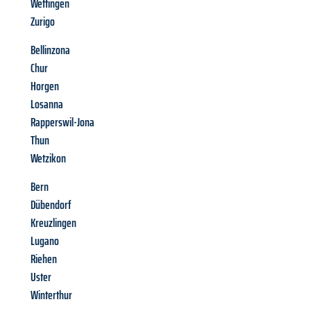
Wettingen
Zurigo
Bellinzona
Chur
Horgen
Losanna
Rapperswil-Jona
Thun
Wetzikon
Bern
Dübendorf
Kreuzlingen
Lugano
Riehen
Uster
Winterthur