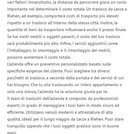
vari fattori. Innanzitutto, la distanza da percorrere gioca un ruolo
importante nel determinare il costo totale. Un trasloco da Lecce a
Riehen, ad esempio, comporterà costi di trasporto più elevati
rispetto a un trasloco all’interno della stessa città. Inoltre, la
quantità di beni da trasportare influenzerà anche il prezzo finale.
Se hai molti mobili o oggetti pesanti, il costo del tuo trasloco
sarà probabilmente più alto. Infine, i servizi aggiuntivi, come
l’imballaggio, lo smontaggio e il rimontaggio dei mobili,
possono aumentare il costo totale.
L’azienda offre un preventivo personalizzato basato sulle
specifiche esigenze del cliente. Puoi scegliere tra diversi
pacchetti di trasloco, a seconda della portata e dei servizi di cui
hai bisogno. Che tu stia traslocando un intero appartamento o
solo una stanza, l’azienda ha la soluzione giusta per te.
Il team di traslochi dell’azienda è composto da professionisti
esperti, in grado di maneggiare i tuoi beni in modo sicuro ed
efficiente. Utilizzano veicoli moderni e attrezzature di alta
qualità, ideali per il lungo viaggio da Lecce a Riehen. Puoi stare
tranquillo sapendo che i tuoi oggetti preziosi sono in buone
mani.