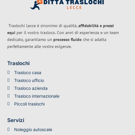
Traslochi Lecce è sinonimo di qualità,
affidabilità e prezzi
equi
per il vostro trasloco. Con anni di esperienza e un team
dedicato, garantiamo un
processo fluido
che si adatta
perfettamente alle vostre esigenze.
Traslochi
Trasloco casa
Trasloco ufficio
Trasloco azienda
Trasloco internazionale
Piccoli traslochi
Servizi
Noleggio autoscale