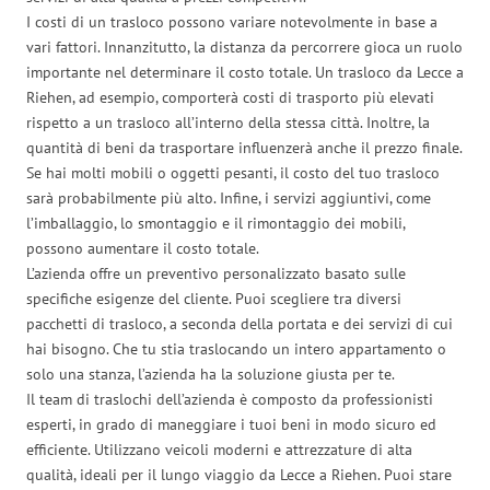
I costi di un trasloco possono variare notevolmente in base a
vari fattori. Innanzitutto, la distanza da percorrere gioca un ruolo
importante nel determinare il costo totale. Un trasloco da Lecce a
Riehen, ad esempio, comporterà costi di trasporto più elevati
rispetto a un trasloco all’interno della stessa città. Inoltre, la
quantità di beni da trasportare influenzerà anche il prezzo finale.
Se hai molti mobili o oggetti pesanti, il costo del tuo trasloco
sarà probabilmente più alto. Infine, i servizi aggiuntivi, come
l’imballaggio, lo smontaggio e il rimontaggio dei mobili,
possono aumentare il costo totale.
L’azienda offre un preventivo personalizzato basato sulle
specifiche esigenze del cliente. Puoi scegliere tra diversi
pacchetti di trasloco, a seconda della portata e dei servizi di cui
hai bisogno. Che tu stia traslocando un intero appartamento o
solo una stanza, l’azienda ha la soluzione giusta per te.
Il team di traslochi dell’azienda è composto da professionisti
esperti, in grado di maneggiare i tuoi beni in modo sicuro ed
efficiente. Utilizzano veicoli moderni e attrezzature di alta
qualità, ideali per il lungo viaggio da Lecce a Riehen. Puoi stare