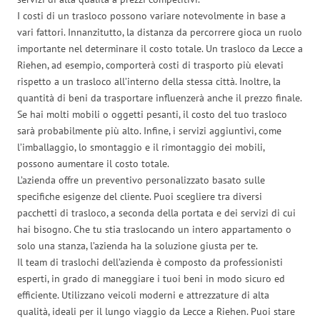
I costi di un trasloco possono variare notevolmente in base a
vari fattori. Innanzitutto, la distanza da percorrere gioca un ruolo
importante nel determinare il costo totale. Un trasloco da Lecce a
Riehen, ad esempio, comporterà costi di trasporto più elevati
rispetto a un trasloco all’interno della stessa città. Inoltre, la
quantità di beni da trasportare influenzerà anche il prezzo finale.
Se hai molti mobili o oggetti pesanti, il costo del tuo trasloco
sarà probabilmente più alto. Infine, i servizi aggiuntivi, come
l’imballaggio, lo smontaggio e il rimontaggio dei mobili,
possono aumentare il costo totale.
L’azienda offre un preventivo personalizzato basato sulle
specifiche esigenze del cliente. Puoi scegliere tra diversi
pacchetti di trasloco, a seconda della portata e dei servizi di cui
hai bisogno. Che tu stia traslocando un intero appartamento o
solo una stanza, l’azienda ha la soluzione giusta per te.
Il team di traslochi dell’azienda è composto da professionisti
esperti, in grado di maneggiare i tuoi beni in modo sicuro ed
efficiente. Utilizzano veicoli moderni e attrezzature di alta
qualità, ideali per il lungo viaggio da Lecce a Riehen. Puoi stare