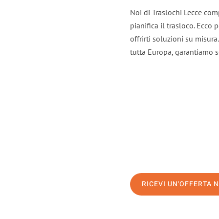
Noi di Traslochi Lecce com
pianifica il trasloco. Ecco
offrirti soluzioni su misura
tutta Europa, garantiamo ser
RICEVI UN'OFFERTA 