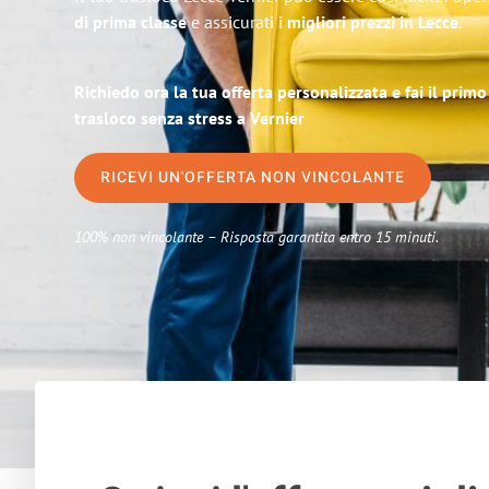
di prima classe
e assicurati i
migliori prezzi in Lecce
.
Richiedo ora la tua offerta personalizzata e fai il prim
trasloco senza stress a Vernier
RICEVI UN'OFFERTA NON VINCOLANTE
100% non vincolante – Risposta garantita entro 15 minuti.