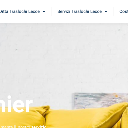
Ditta Traslochi Lecce
Servizi Traslochi Lecce
Cost
nier
rimenta il nostro
servizio