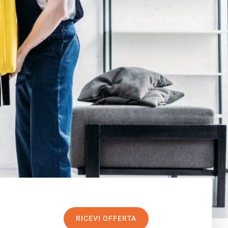
RICEVI OFFERTA