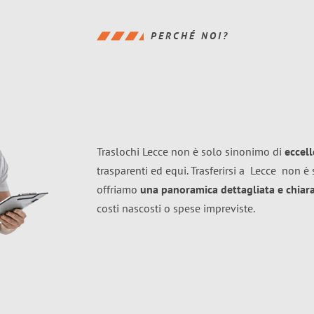
PERCHÉ NOI?
Traslochi Lecce non è solo sinonimo di
eccel
trasparenti ed equi. Trasferirsi a
Lecce
non è 
offriamo
una panoramica dettagliata e chiara 
costi nascosti o spese impreviste.