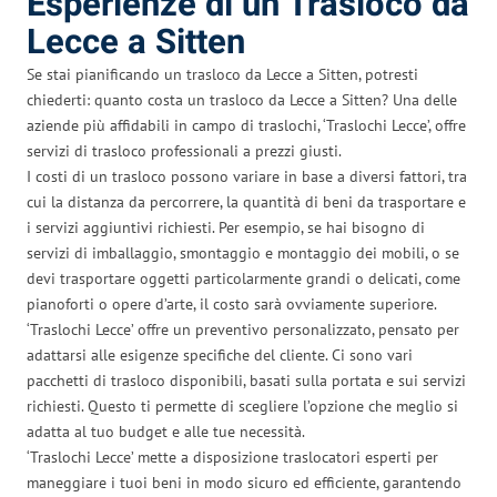
Esperienze di un Trasloco da
Lecce a Sitten
Se stai pianificando un trasloco da Lecce a Sitten, potresti
chiederti: quanto costa un trasloco da Lecce a Sitten? Una delle
aziende più affidabili in campo di traslochi, ‘Traslochi Lecce’, offre
servizi di trasloco professionali a prezzi giusti.
I costi di un trasloco possono variare in base a diversi fattori, tra
cui la distanza da percorrere, la quantità di beni da trasportare e
i servizi aggiuntivi richiesti. Per esempio, se hai bisogno di
servizi di imballaggio, smontaggio e montaggio dei mobili, o se
devi trasportare oggetti particolarmente grandi o delicati, come
pianoforti o opere d’arte, il costo sarà ovviamente superiore.
‘Traslochi Lecce’ offre un preventivo personalizzato, pensato per
adattarsi alle esigenze specifiche del cliente. Ci sono vari
pacchetti di trasloco disponibili, basati sulla portata e sui servizi
richiesti. Questo ti permette di scegliere l’opzione che meglio si
adatta al tuo budget e alle tue necessità.
‘Traslochi Lecce’ mette a disposizione traslocatori esperti per
maneggiare i tuoi beni in modo sicuro ed efficiente, garantendo