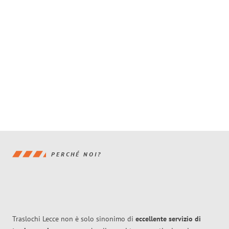
PERCHÉ NOI?
Traslochi Lecce non è solo sinonimo di
eccellente
servizio di