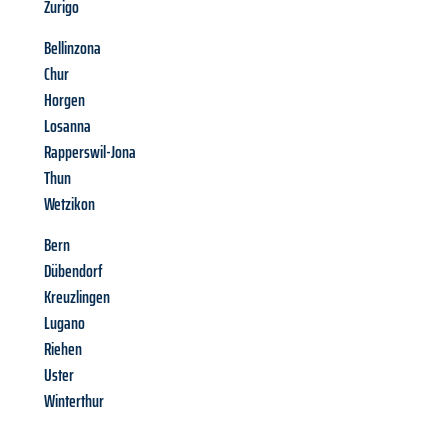
Zurigo
Bellinzona
Chur
Horgen
Losanna
Rapperswil-Jona
Thun
Wetzikon
Bern
Dübendorf
Kreuzlingen
Lugano
Riehen
Uster
Winterthur