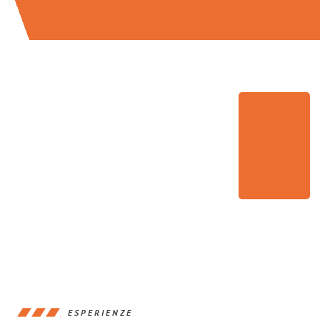
ESPERIENZE