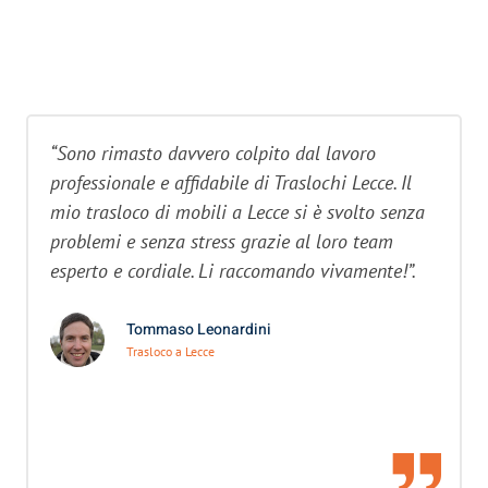
“Sono rimasto davvero colpito dal lavoro
professionale e affidabile di Traslochi Lecce. Il
mio trasloco di mobili a Lecce si è svolto senza
problemi e senza stress grazie al loro team
esperto e cordiale. Li raccomando vivamente!”.
Tommaso Leonardini
Trasloco a Lecce