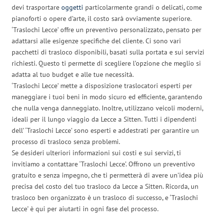
devi trasportare
oggetti
particolarmente grandi o delicati, come
pianoforti o opere d’arte, il costo sarà ovviamente superiore.
‘Traslochi Lecce’ offre un preventivo personalizzato, pensato per
adattarsi alle esigenze specifiche del cliente. Ci sono vari
pacchetti di trasloco disponibili, basati sulla portata e sui servizi
richiesti. Questo ti permette di scegliere l’opzione che meglio si
adatta al tuo budget e alle tue necessità.
‘Traslochi Lecce’ mette a disposizione traslocatori esperti per
maneggiare i tuoi beni in modo sicuro ed efficiente, garantendo
che nulla venga danneggiato. Inoltre, utilizzano veicoli moderni,
ideali per il lungo viaggio da Lecce a Sitten. Tutti i dipendenti
dell’ ‘Traslochi Lecce’ sono esperti e addestrati per garantire un
processo di trasloco senza problemi.
Se desideri ulteriori informazioni sui costi e sui servizi, ti
invitiamo a contattare ‘Traslochi Lecce’. Offrono un preventivo
gratuito e senza impegno, che ti permetterà di avere un’idea più
precisa del costo del tuo trasloco da Lecce a Sitten. Ricorda, un
trasloco ben organizzato è un trasloco di successo, e ‘Traslochi
Lecce’ è qui per aiutarti in ogni fase del processo.