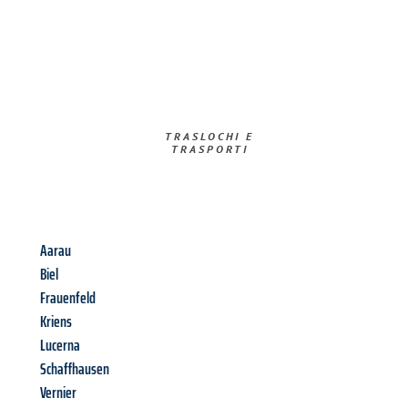
TRASLOCHI E
TRASPORTI​
Aarau
Biel
Frauenfeld
Kriens
Lucerna
Schaffhausen
Vernier