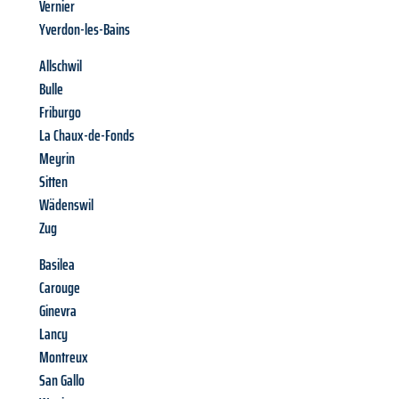
Vernier
Yverdon-les-Bains
Allschwil
Bulle
Friburgo
La Chaux-de-Fonds
Meyrin
Sitten
Wädenswil
Zug
Basilea
Carouge
Ginevra
Lancy
Montreux
San Gallo