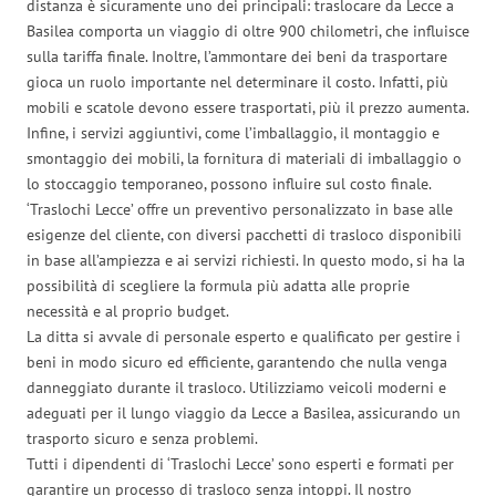
distanza è sicuramente uno dei principali: traslocare da Lecce a
Basilea comporta un viaggio di oltre 900 chilometri, che influisce
sulla tariffa finale. Inoltre, l’ammontare dei beni da trasportare
gioca un ruolo importante nel determinare il costo. Infatti, più
mobili e scatole devono essere trasportati, più il prezzo aumenta.
Infine, i servizi aggiuntivi, come l’imballaggio, il montaggio e
smontaggio dei mobili, la fornitura di materiali di imballaggio o
lo stoccaggio temporaneo, possono influire sul costo finale.
‘Traslochi Lecce’ offre un preventivo personalizzato in base alle
esigenze del cliente, con diversi pacchetti di trasloco disponibili
in base all’ampiezza e ai servizi richiesti. In questo modo, si ha la
possibilità di scegliere la formula più adatta alle proprie
necessità e al proprio budget.
La ditta si avvale di personale esperto e qualificato per gestire i
beni in modo sicuro ed efficiente, garantendo che nulla venga
danneggiato durante il trasloco. Utilizziamo veicoli moderni e
adeguati per il lungo viaggio da Lecce a Basilea, assicurando un
trasporto sicuro e senza problemi.
Tutti i dipendenti di ‘Traslochi Lecce’ sono esperti e formati per
garantire un processo di trasloco senza intoppi. Il nostro