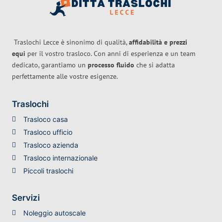
Traslochi Lecce è sinonimo di qualità,
affidabilità e prezzi
equi
per il vostro trasloco. Con anni di esperienza e un team
dedicato, garantiamo un
processo fluido
che si adatta
perfettamente alle vostre esigenze.
Traslochi
Trasloco casa
Trasloco ufficio
Trasloco azienda
Trasloco internazionale
Piccoli traslochi
Servizi
Noleggio autoscale