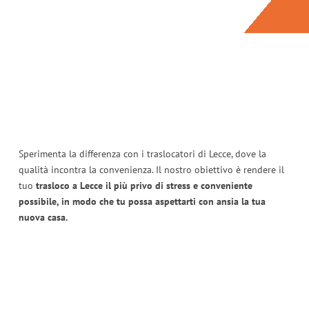
Sperimenta la differenza con i traslocatori di Lecce, dove la
qualità incontra la convenienza. Il nostro obiettivo è rendere il
tuo
trasloco a Lecce il più privo di stress e conveniente
possibile, in modo che tu possa aspettarti con ansia la tua
nuova casa.