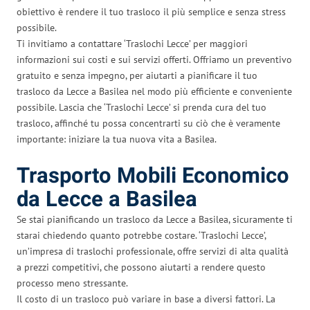
obiettivo è rendere il tuo trasloco il più semplice e senza stress
possibile.
Ti invitiamo a contattare ‘Traslochi Lecce’ per maggiori
informazioni sui costi e sui servizi offerti. Offriamo un preventivo
gratuito e senza impegno, per aiutarti a pianificare il tuo
trasloco da Lecce a Basilea nel modo più efficiente e conveniente
possibile. Lascia che ‘Traslochi Lecce’ si prenda cura del tuo
trasloco, affinché tu possa concentrarti su ciò che è veramente
importante: iniziare la tua nuova vita a Basilea.
Trasporto Mobili Economico
da Lecce a Basilea
Se stai pianificando un trasloco da Lecce a Basilea, sicuramente ti
starai chiedendo quanto potrebbe costare. ‘Traslochi Lecce’,
un’impresa di traslochi professionale, offre servizi di alta qualità
a prezzi competitivi, che possono aiutarti a rendere questo
processo meno stressante.
Il costo di un trasloco può variare in base a diversi fattori. La