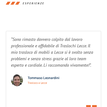
ESPERIENZE
“Sono rimasto davvero colpito dal lavoro
professionale e affidabile di Traslochi Lecce. Il
mio trasloco di mobili a Lecce si è svolto senza
problemi e senza stress grazie al loro team
esperto e cordiale. Li raccomando vivamente!”.
Tommaso Leonardini
Trasloco a Lecce