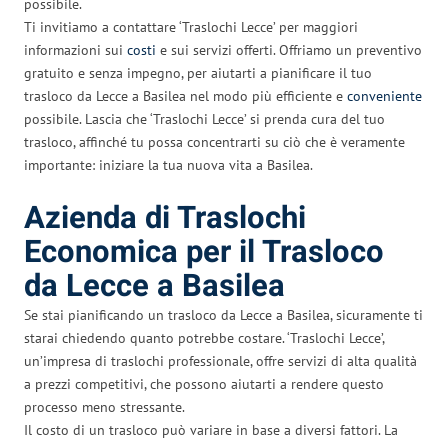
possibile.
Ti invitiamo a contattare ‘Traslochi Lecce’ per maggiori
informazioni sui
costi
e sui servizi offerti. Offriamo un preventivo
gratuito e senza impegno, per aiutarti a pianificare il tuo
trasloco da Lecce a Basilea nel modo più efficiente e
conveniente
possibile. Lascia che ‘Traslochi Lecce’ si prenda cura del tuo
trasloco, affinché tu possa concentrarti su ciò che è veramente
importante: iniziare la tua nuova vita a Basilea.
Azienda di Traslochi
Economica per il Trasloco
da Lecce a Basilea
Se stai pianificando un trasloco da Lecce a Basilea, sicuramente ti
starai chiedendo quanto potrebbe costare. ‘Traslochi Lecce’,
un’impresa di traslochi professionale, offre servizi di alta qualità
a prezzi competitivi, che possono aiutarti a rendere questo
processo meno stressante.
Il costo di un trasloco può variare in base a diversi fattori. La