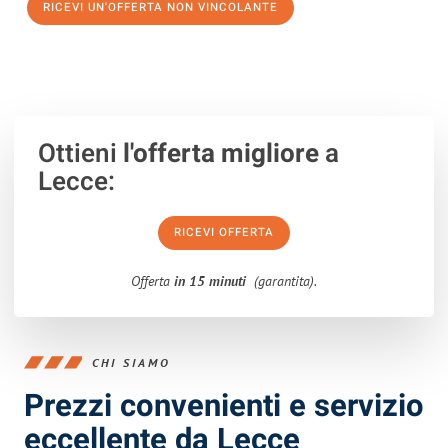
RICEVI UN'OFFERTA NON VINCOLANTE
100% non vincolante – Risposta garantita entro 15 minuti.
Ottieni
l'offerta migliore
a
Lecce:
RICEVI OFFERTA
Offerta
in 15 minuti
(garantita).
CHI SIAMO
Prezzi convenienti e servizio
eccellente da Lecce