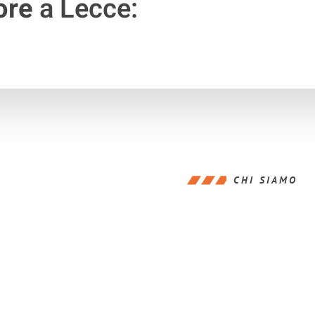
ore
a Lecce:
CHI SIAMO