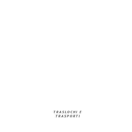
TRASLOCHI E
TRASPORTI​