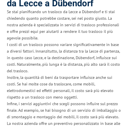
da Lecce a Dübendorf
Se stai pianificando un trasloco da Lecce a Dübendorf e ti stai
chiedendo quanto potrebbe costare, sei nel posto giusto. La
nostra azienda è specializzata in servizi di trasloco professionali
e offre prezzi equi per aiutarti a rendere il tuo trasloco il più
agevole possibile.
I costi di un trasloco possono variare significativamente in base
a diversi fattori. Innanzitutto, la distanza tra la Lecce di partenza,
in questo caso Lecce, e la destinazione, Dübendorf, influisce sui
costi. Naturalmente, più lunga è la distanza, più alto sarà il costo
del trasloco.
Inoltre, la quantità di beni da trasportare influisce anche sui
costi. Se hai molte cose da traslocare, come mobili,
elettrodomestici ed effetti personali, il costo sarà più elevato
rispetto a un trasloco con meno oggetti.
Infine, i servizi aggiuntivi che scegli possono influire sul prezzo
finale. Ad esempio, se hai bisogno di un servizio di imballaggio o
di smontaggio e montaggio dei mobili, il costo sarà più elevato.
La nostra azienda offre un preventivo personalizzato in base alle