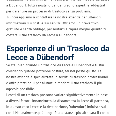
a Dübendorf. Tutti i nostri dipendenti sono esperti e addestrati
per garantire un processo di trasloco senza problemi.
Ti incoraggiamo a contattare la nostra azienda per ulteriori
informazioni sui costi e sui servizi. Offriamo un preventivo
gratuito e senza obbligo, per aiutarti a capire meglio quanto ti
costerà il tuo trasloco da Lecce a Dübendorf.
Esperienze di un Trasloco da
Lecce a Dübendorf
Se stai pianificando un trasloco da Lecce a Dübendorf e ti stai
chiedendo quanto potrebbe costare, sei nel posto giusto. La
nostra azienda è specializzata in servizi di trasloco professionali
e offre prezzi equi per aiutarti a rendere il tuo trasloco il più
agevole possibile.
I costi di un trasloco possono variare significativamente in base
a diversi fattori. Innanzitutto, la distanza tra la Lecce di partenza,
in questo caso Lecce, e la destinazione, Dübendorf, influisce sui
costi. Naturalmente, più lunga è la distanza, più alto sarà il costo