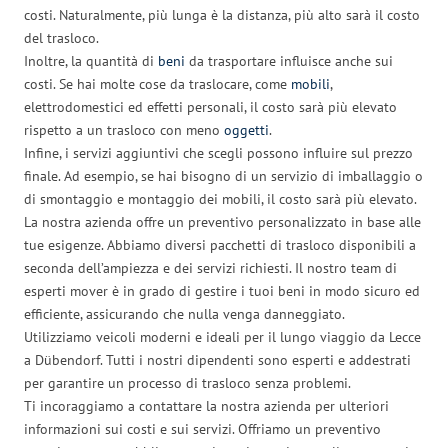
costi. Naturalmente, più lunga è la distanza, più alto sarà il costo
del trasloco.
Inoltre, la quantità di
beni
da trasportare influisce anche sui
costi. Se hai molte cose da traslocare, come
mobili
,
elettrodomestici ed effetti personali, il costo sarà più elevato
rispetto a un trasloco con meno
oggetti
.
Infine, i servizi aggiuntivi che scegli possono influire sul prezzo
finale. Ad esempio, se hai bisogno di un servizio di imballaggio o
di smontaggio e montaggio dei mobili, il costo sarà più elevato.
La nostra azienda offre un preventivo personalizzato in base alle
tue esigenze. Abbiamo diversi pacchetti di trasloco disponibili a
seconda dell’ampiezza e dei servizi richiesti. Il nostro team di
esperti mover è in grado di gestire i tuoi beni in modo sicuro ed
efficiente, assicurando che nulla venga danneggiato.
Utilizziamo veicoli moderni e ideali per il lungo viaggio da Lecce
a Dübendorf. Tutti i nostri dipendenti sono esperti e addestrati
per garantire un processo di trasloco senza problemi.
Ti incoraggiamo a contattare la nostra azienda per ulteriori
informazioni sui costi e sui servizi. Offriamo un preventivo