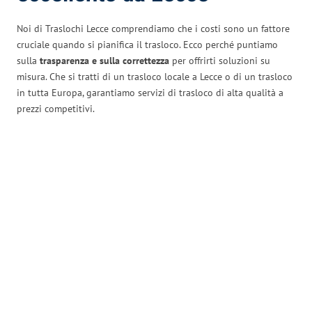
Noi di Traslochi Lecce comprendiamo che i costi sono un fattore
cruciale quando si pianifica il trasloco. Ecco perché puntiamo
sulla
trasparenza e sulla correttezza
per offrirti soluzioni su
misura. Che si tratti di un trasloco locale a Lecce o di un trasloco
in tutta Europa, garantiamo servizi di trasloco di alta qualità a
prezzi competitivi.