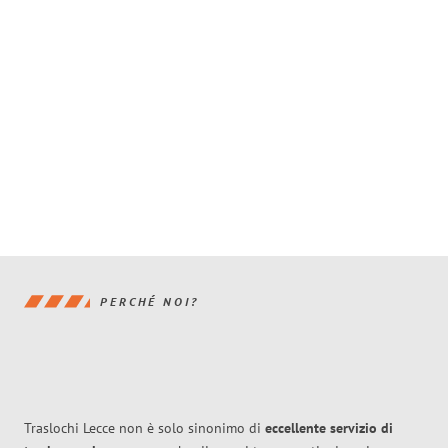
PERCHÉ NOI?
Traslochi Lecce non è solo sinonimo di
eccellente
servizio di