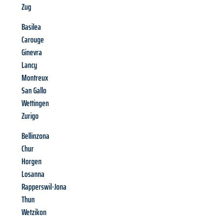
Zug
Basilea
Carouge
Ginevra
Lancy
Montreux
San Gallo
Wettingen
Zurigo
Bellinzona
Chur
Horgen
Losanna
Rapperswil-Jona
Thun
Wetzikon