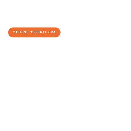
assicuratevi la vostra
offerta di trasloco per le vostre esigenze
a Lecce
al miglior prezzo! Approfitta dell’occasione per
un
trasloco senza stress
e con il massimo comfort:
OTTIENI L'OFFERTA ORA