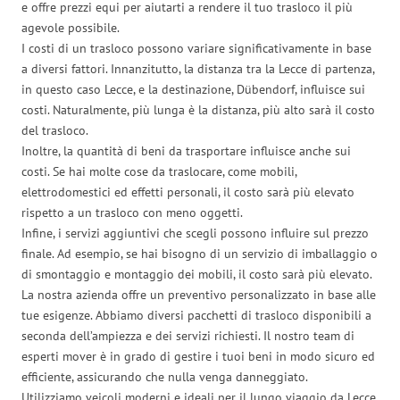
e offre prezzi equi per aiutarti a rendere il tuo trasloco il più
agevole possibile.
I costi di un trasloco possono variare significativamente in base
a diversi fattori. Innanzitutto, la distanza tra la Lecce di partenza,
in questo caso Lecce, e la destinazione, Dübendorf, influisce sui
costi. Naturalmente, più lunga è la distanza, più alto sarà il costo
del trasloco.
Inoltre, la quantità di beni da trasportare influisce anche sui
costi. Se hai molte cose da traslocare, come mobili,
elettrodomestici ed effetti personali, il costo sarà più elevato
rispetto a un trasloco con meno oggetti.
Infine, i servizi aggiuntivi che scegli possono influire sul prezzo
finale. Ad esempio, se hai bisogno di un servizio di imballaggio o
di smontaggio e montaggio dei mobili, il costo sarà più elevato.
La nostra azienda offre un preventivo personalizzato in base alle
tue esigenze. Abbiamo diversi pacchetti di trasloco disponibili a
seconda dell’ampiezza e dei servizi richiesti. Il nostro team di
esperti mover è in grado di gestire i tuoi beni in modo sicuro ed
efficiente, assicurando che nulla venga danneggiato.
Utilizziamo veicoli moderni e ideali per il lungo viaggio da Lecce